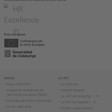
Fons europeus
Navegació
GRAUS
LA UPC
Graus 2026-202
7
La institució
Programes acadèmics de
Centres docents
recorregut successiu (PARS)
La UPC als rànquings
Activitats per a futur estudiantat
La UPC transparent
Accés i admissió
Govern i representació