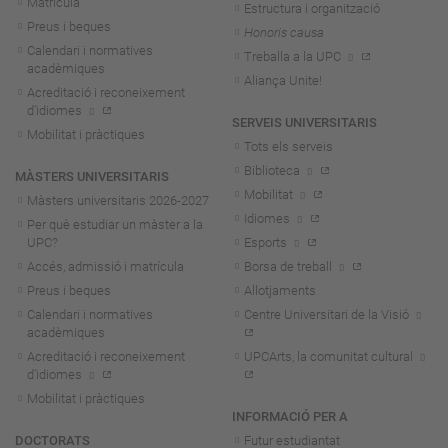
Matrícula
Estructura i organització
Preus i beques
Honoris causa
Calendari i normatives
Treballa a la UPC
acadèmiques
Aliança Unite!
Acreditació i reconeixement
d'idiomes
SERVEIS UNIVERSITARIS
Mobilitat i pràctiques
Tots els serveis
Biblioteca
MÀSTERS UNIVERSITARIS
Mobilitat
Màsters universitaris 2026-202
7
Idiomes
Per què estudiar un màster a la
UPC?
Esports
Accés, admissió i matrícula
Borsa de treball
Preus i beques
Allotjaments
Calendari i normatives
Centre Universitari de la Visió
acadèmiques
Acreditació i reconeixement
UPCArts, la comunitat cultural
d'idiomes
Mobilitat i pràctiques
INFORMACIÓ PER A
DOCTORATS
Futur estudiantat