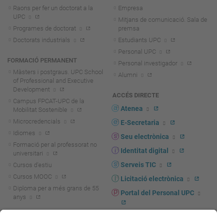
Raons per fer un doctorat a la
Empresa
UPC
Mitjans de comunicació. Sala de
Programes de doctorat
premsa
Doctorats industrials
Estudiants UPC
Personal UPC
FORMACIÓ PERMANENT
Personal investigador
Màsters i postgraus. UPC School
Alumni
of Professional and Executive
Development
ACCÉS DIRECTE
Campus FPCAT-UPC de la
Atenea
Mobilitat Sostenible
Microcredencials
E-Secretaria
Idiomes
Seu electrònica
Formació per al professorat no
Identitat digital
universitari
Serveis TIC
Cursos d'estiu
Cursos MOOC
Licitació electrònica
Diploma per a més grans de 55
Portal del Personal UPC
anys
Directori PDI i PTGAS