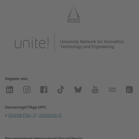
Segueix-nos
Descarrega't l'App UPC
a
Google Play
i
AppStore
Reconeixement internacional d’excel·lència