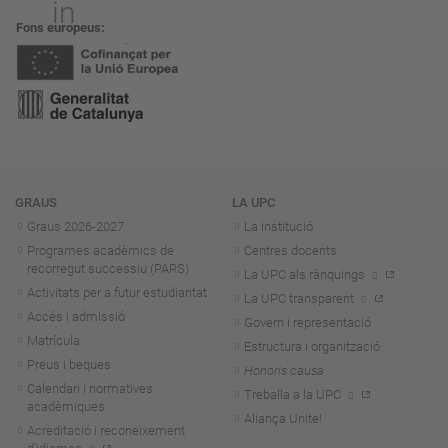
Fons europeus
Navegació
GRAUS
LA UPC
Graus 2026-202
7
La institució
Programes acadèmics de
Centres docents
recorregut successiu (PARS)
La UPC als rànquings
Activitats per a futur estudiantat
La UPC transparent
Accés i admissió
Govern i representació
Matrícula
Estructura i organització
Preus i beques
Honoris causa
Calendari i normatives
Treballa a la UPC
acadèmiques
Aliança Unite!
Acreditació i reconeixement