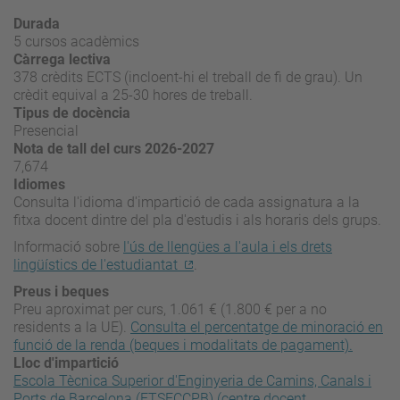
Durada
5 cursos acadèmics
Càrrega lectiva
378 crèdits ECTS (incloent-hi el treball de fi de grau). Un
crèdit equival a 25-30 hores de treball.
Tipus de docència
Presencial
Nota de tall del curs 2026-2027
7,674
Idiomes
Consulta l'idioma d'impartició de cada assignatura a la
fitxa docent dintre del pla d'estudis i als horaris dels grups.
Informació sobre
l'ús de llengües a l'aula i els drets
lingüístics de l'estudiantat
.
Preus i beques
Preu aproximat per curs, 1.061 € (1.800 € per a no
residents a la UE).
Consulta el percentatge de minoració en
funció de la renda (beques i modalitats de pagament).
Lloc d'impartició
Escola Tècnica Superior d'Enginyeria de Camins, Canals i
Ports de Barcelona (ETSECCPB) (centre docent