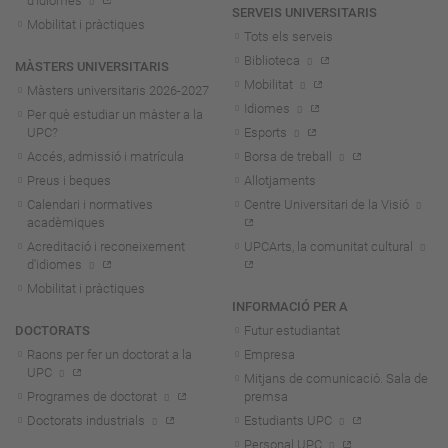
d'idiomes
SERVEIS UNIVERSITARIS
Mobilitat i pràctiques
Tots els serveis
Biblioteca
MÀSTERS UNIVERSITARIS
Mobilitat
Màsters universitaris 2026-202
7
Idiomes
Per què estudiar un màster a la
UPC?
Esports
Accés, admissió i matrícula
Borsa de treball
Preus i beques
Allotjaments
Calendari i normatives
Centre Universitari de la Visió
acadèmiques
Acreditació i reconeixement
UPCArts, la comunitat cultural
d'idiomes
Mobilitat i pràctiques
INFORMACIÓ PER A
DOCTORATS
Futur estudiantat
Raons per fer un doctorat a la
Empresa
UPC
Mitjans de comunicació. Sala de
Programes de doctorat
premsa
Doctorats industrials
Estudiants UPC
Personal UPC