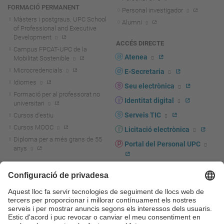
FORMACIÓ PERMANENT
Personal investigador
Màsters i postgraus. UPC School
Alumni
of Professional and Executive
Development
ACCÉS DIRECTE
Campus FPCAT-UPC de la
Atenea
Mobilitat Sostenible
Microcredencials
E-Secretaria
Idiomes
Seu electrònica
Formació per al professorat no
Identitat digital
universitari
Serveis TIC
Cursos d'estiu
Cursos MOOC
Licitació electrònica
Diploma per a més grans de 55
Portal del Personal UPC
anys
Directori PDI i PTGAS
R+D+I
Actualitat R+D+I
Marca corporativa
La recerca a la UPC
UPCshop, marxandatge
La transferència, l'emprenedoria i
Sala de premsa
la innovació a la UPC