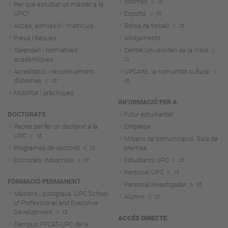
Idiomes
Per què estudiar un màster a la
UPC?
Esports
Accés, admissió i matrícula
Borsa de treball
Preus i beques
Allotjaments
Calendari i normatives
Centre Universitari de la Visió
acadèmiques
Acreditació i reconeixement
UPCArts, la comunitat cultural
d'idiomes
Mobilitat i pràctiques
INFORMACIÓ PER A
DOCTORATS
Futur estudiantat
Raons per fer un doctorat a la
Empresa
UPC
Mitjans de comunicació. Sala de
Programes de doctorat
premsa
Doctorats industrials
Estudiants UPC
Personal UPC
FORMACIÓ PERMANENT
Personal investigador
Màsters i postgraus. UPC School
Alumni
of Professional and Executive
Development
ACCÉS DIRECTE
Campus FPCAT-UPC de la