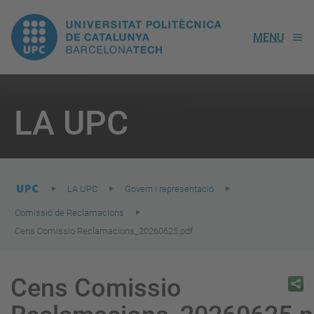
UPC.
MENU
Universitat
Politècnica
You
are
LA UPC
here:
de
Catalunya
LA UPC
Govern i representació
Comissió de Reclamacions
Cens Comissio Reclamacions_20260625.pdf
Cens Comissio