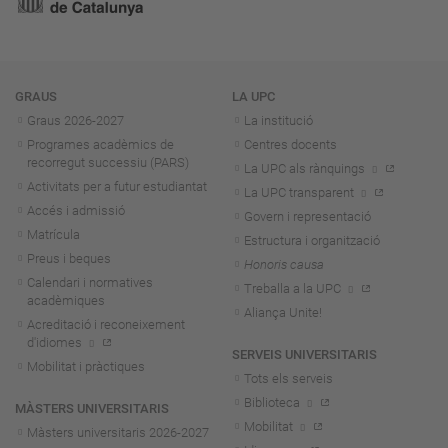
Navegació
GRAUS
LA UPC
Graus 2026-202
7
La institució
Programes acadèmics de
Centres docents
recorregut successiu (PARS)
La UPC als rànquings
Activitats per a futur estudiantat
La UPC transparent
Accés i admissió
Govern i representació
Matrícula
Estructura i organització
Preus i beques
Honoris causa
Calendari i normatives
Treballa a la UPC
acadèmiques
Aliança Unite!
Acreditació i reconeixement
d'idiomes
SERVEIS UNIVERSITARIS
Mobilitat i pràctiques
Tots els serveis
Biblioteca
MÀSTERS UNIVERSITARIS
Mobilitat
Màsters universitaris 2026-202
7