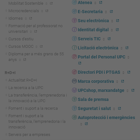
Atenea
Mobilitat Sostenible
Microcredencials
E-Secretaria
Idiomes
Seu electrònica
Formació per al professorat no
Identitat digital
universitari
Serveis TIC
Cursos d'estiu
Cursos MOOC
Licitació electrònica
Diploma per a més grans de 55
Portal del Personal UPC
anys
Directori PDI i PTGAS
R+D+I
Actualitat R+D+I
Marca corporativa
La recerca a la UPC
UPCshop, marxandatge
La transferència, l'emprenedoria i
Sala de premsa
la innovació a la UPC
Foment i suport a la recerca
Seguretat i salut
Foment i suport a la
Autoprotecció i emergències
transferència, l'emprenedoria i la
innovació
Serveis per a empreses