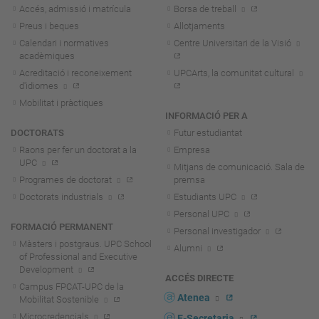
Accés, admissió i matrícula
Borsa de treball
Preus i beques
Allotjaments
Calendari i normatives
Centre Universitari de la Visió
acadèmiques
Acreditació i reconeixement
UPCArts, la comunitat cultural
d'idiomes
Mobilitat i pràctiques
INFORMACIÓ PER A
DOCTORATS
Futur estudiantat
Raons per fer un doctorat a la
Empresa
UPC
Mitjans de comunicació. Sala de
Programes de doctorat
premsa
Doctorats industrials
Estudiants UPC
Personal UPC
FORMACIÓ PERMANENT
Personal investigador
Màsters i postgraus. UPC School
Alumni
of Professional and Executive
Development
ACCÉS DIRECTE
Campus FPCAT-UPC de la
Atenea
Mobilitat Sostenible
Microcredencials
E-Secretaria