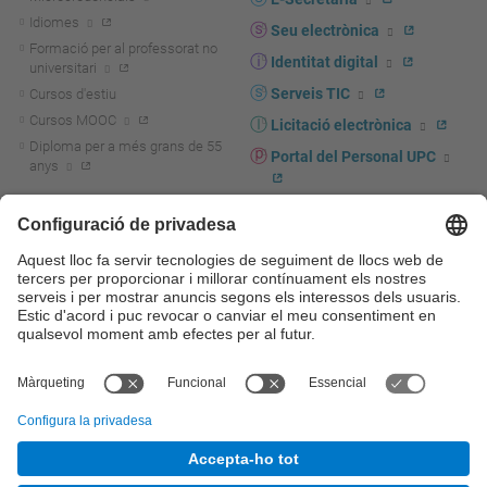
Idiomes
Seu electrònica
Formació per al professorat no
Identitat digital
universitari
Serveis TIC
Cursos d'estiu
Cursos MOOC
Licitació electrònica
Diploma per a més grans de 55
Portal del Personal UPC
anys
Directori PDI i PTGAS
R+D+I
Actualitat R+D+I
Marca corporativa
La recerca a la UPC
UPCshop, marxandatge
La transferència, l'emprenedoria i
Sala de premsa
la innovació a la UPC
Foment i suport a la recerca
Seguretat i salut
Foment i suport a la
Autoprotecció i emergències
transferència, l'emprenedoria i la
innovació
Serveis per a empreses
Serveis Cientificotècnics