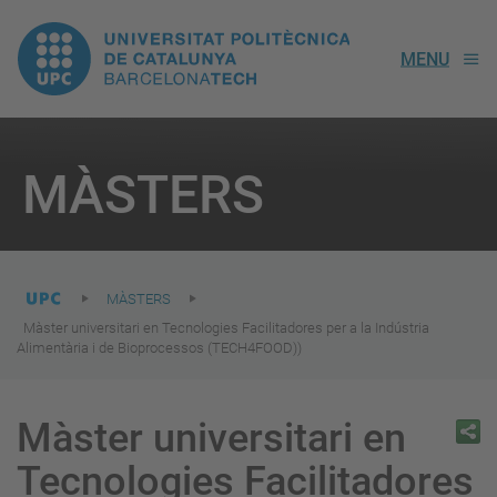
UPC.
MENU
Universitat
Politècnica
You
are
MÀSTERS
here:
de
Catalunya
MÀSTERS
Màster universitari en Tecnologies Facilitadores per a la Indústria
Alimentària i de Bioprocessos (TECH4FOOD))
Màster universitari en
Tecnologies Facilitadores