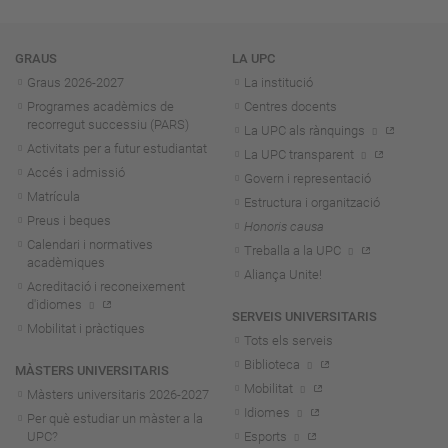
Navegació
GRAUS
LA UPC
Graus 2026-202
7
La institució
Programes acadèmics de
Centres docents
recorregut successiu (PARS)
La UPC als rànquings
Activitats per a futur estudiantat
La UPC transparent
Accés i admissió
Govern i representació
Matrícula
Estructura i organització
Preus i beques
Honoris causa
Calendari i normatives
Treballa a la UPC
acadèmiques
Aliança Unite!
Acreditació i reconeixement
d'idiomes
SERVEIS UNIVERSITARIS
Mobilitat i pràctiques
Tots els serveis
Biblioteca
MÀSTERS UNIVERSITARIS
Mobilitat
Màsters universitaris 2026-202
7
Idiomes
Per què estudiar un màster a la
UPC?
Esports