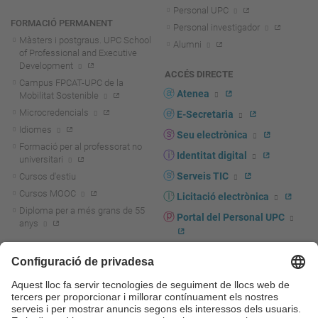
Personal UPC
FORMACIÓ PERMANENT
Personal investigador
Màsters i postgraus. UPC School
Alumni
of Professional and Executive
Development
ACCÉS DIRECTE
Campus FPCAT-UPC de la
Atenea
Mobilitat Sostenible
Microcredencials
E-Secretaria
Idiomes
Seu electrònica
Formació per al professorat no
Identitat digital
universitari
Serveis TIC
Cursos d'estiu
Cursos MOOC
Licitació electrònica
Diploma per a més grans de 55
Portal del Personal UPC
anys
Directori PDI i PTGAS
R+D+I
Actualitat R+D+I
Marca corporativa
La recerca a la UPC
UPCshop, marxandatge
La transferència, l'emprenedoria i
Sala de premsa
la innovació a la UPC