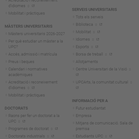
Acreditació i reconeixement
d'idiomes
SERVEIS UNIVERSITARIS
Mobilitat i pràctiques
Tots els serveis
Biblioteca
MÀSTERS UNIVERSITARIS
Mobilitat
Màsters universitaris 2026-202
7
Idiomes
Per què estudiar un màster a la
UPC?
Esports
Accés, admissió i matrícula
Borsa de treball
Preus i beques
Allotjaments
Calendari i normatives
Centre Universitari de la Visió
acadèmiques
Acreditació i reconeixement
UPCArts, la comunitat cultural
d'idiomes
Mobilitat i pràctiques
INFORMACIÓ PER A
DOCTORATS
Futur estudiantat
Raons per fer un doctorat a la
Empresa
UPC
Mitjans de comunicació. Sala de
Programes de doctorat
premsa
Doctorats industrials
Estudiants UPC