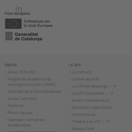
Fons europeus
Navegació
GRAUS
LA UPC
Graus 2026-202
7
La institució
Programes acadèmics de
Centres docents
recorregut successiu (PARS)
La UPC als rànquings
Activitats per a futur estudiantat
La UPC transparent
Accés i admissió
Govern i representació
Matrícula
Estructura i organització
Preus i beques
Honoris causa
Calendari i normatives
Treballa a la UPC
acadèmiques
Aliança Unite!