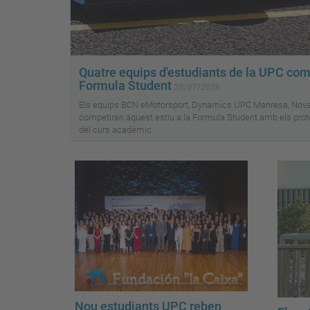
Quatre equips d'estudiants de la UPC com
Formula Student
28/07/2026
Els equips BCN eMotorsport, Dynamics UPC Manresa, Nov
competiran aquest estiu a la Formula Student amb els proto
del curs acadèmic.
Nou estudiants UPC reben