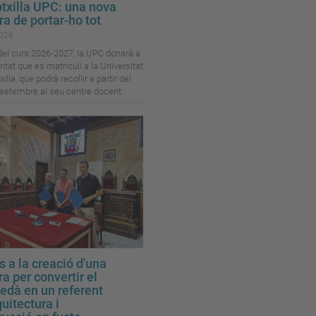
txilla UPC: una nova
a de portar-ho tot
026
 del curs 2026-2027, la UPC donarà a
antat que es matriculi a la Universitat
lla, que podrà recollir a partir del
setembre al seu centre docent.
s a la creació d'una
a per convertir el
edà en un referent
uitectura i