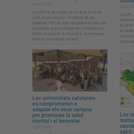
const
24/07/2026
23/07/2
La UPC ha reconegut, en un acte, el 22 de
La UPC, 
juliol, el compromís i l’impacte de les
Desenvo
càtedres UPC, en què s’ha posat en valor les
el 23 de 
empreses que contribueixen a impulsar el
la Càted
talent, la recerca, la innovació i la connexió
Constru
entre la Universitat i el teixit...
conjunta
Les universitats catalanes
es comprometen a
adaptar els seus campus
Les t
per promoure la salut
noctu
mental i el benestar
causa 
23/07/2026
calor