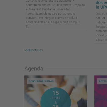
La Xarxa d’universitats saludables –
dos e
constituïda per les 12 universitats– impulsa
la U
el Manifest ‘Habitar la universitat:
humanitzant els espais per aprendre i
Dos estu
conviure’, per integrar criteris de salut i
del Sòl 
sostenibilitat en els espais dels campus.
indiquen
El...
'hotspot
problema
investig
sistemes
Més notícies
Agenda
CONCURSOS I PREMIS
ACTES 
Juliol
15
JULIOL
a
Octubre
16