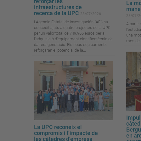
reforçar les
La mo
infraestructures de
maner
recerca de la UPC
28/07/2026
28/07/2
L'Agencia Estatal de Investigación (AEI) ha
A partir
concedit ajuts a quatre projectes de la UPC
l’estudi
per un valor total de 749.965 euros per a
una motxi
l'adquisició d'equipament cientificotècnic de
mes de 
darrera generació. Els nous equipaments
reforçaran el potencial de la...
Impul
càtedr
La UPC reconeix el
Bergu
compromís i l’impacte de
en arq
les càtedres d’empresa