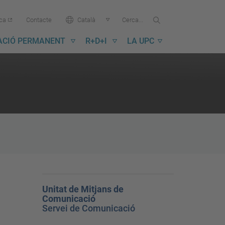
Cercar...
Cerca
Idioma:
ica
Contacte
Català
a
la
ACIÓ PERMANENT
R+D+I
LA UPC
UPC
Unitat de Mitjans de
Comunicació
Servei de Comunicació