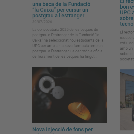
El rec
una beca de la Fundació
bon e
“la Caixa” per cursar un
UPC a
postgrau a l’estranger
sobre 
30/07/2026
tecno
La convocatòria 2025 de les beques de
El recto
postgrau a l’estranger de la Fundació “la
recupera
Caixa” ha seleccionat nou estudiants de la
estiu ad
UPC per ampliar la seva formació amb un
amb un m
postgrau a l’estranger. La cerimònia oficial
sobre el
de lliurament de les beques ha tingut...
societat,
Nova injecció de fons per