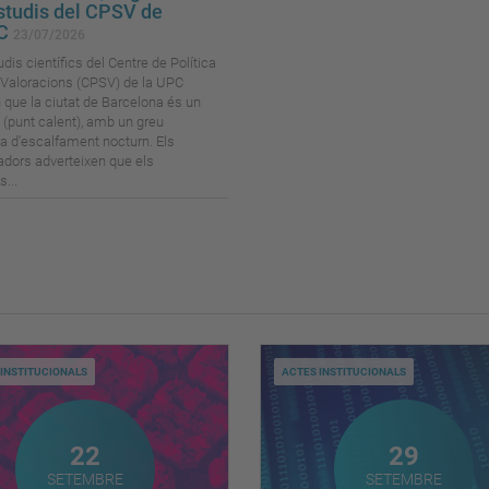
studis del CPSV de
PC
23/07/2026
dis científics del Centre de Política
i Valoracions (CPSV) de la UPC
 que la ciutat de Barcelona és un
' (punt calent), amb un greu
 d'escalfament nocturn. Els
adors adverteixen que els
...
INSTITUCIONALS
ACTES INSTITUCIONALS
Setembre
Sete
22
29
SETEMBRE
SETEMBRE