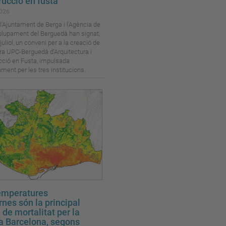
rucció en fusta
026
l'Ajuntament de Berga i l'Agència de
lupament del Berguedà han signat,
juliol, un conveni per a la creació de
ra UPC-Berguedà d'Arquitectura i
cció en Fusta, impulsada
ment per les tres institucions.
emperatures
rnes són la principal
de mortalitat per la
 a Barcelona, segons