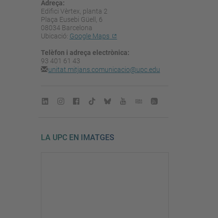
Adreça:
Edifici Vèrtex, planta 2
Plaça Eusebi Güell, 6
08034 Barcelona
Ubicació:
Google Maps
Telèfon i adreça electrònica:
93 401 61 43
unitat.mitjans.comunicacio@upc.edu
LA UPC EN IMATGES