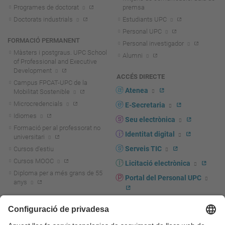
Programes de doctorat
premsa
Doctorats industrials
Estudiants UPC
Personal UPC
FORMACIÓ PERMANENT
Personal investigador
Màsters i postgraus. UPC School
Alumni
of Professional and Executive
Development
ACCÉS DIRECTE
Campus FPCAT-UPC de la
Atenea
Mobilitat Sostenible
Microcredencials
E-Secretaria
Idiomes
Seu electrònica
Formació per al professorat no
Identitat digital
universitari
Serveis TIC
Cursos d'estiu
Cursos MOOC
Licitació electrònica
Diploma per a més grans de 55
Portal del Personal UPC
anys
Directori PDI i PTGAS
R+D+I
Actualitat R+D+I
Marca corporativa