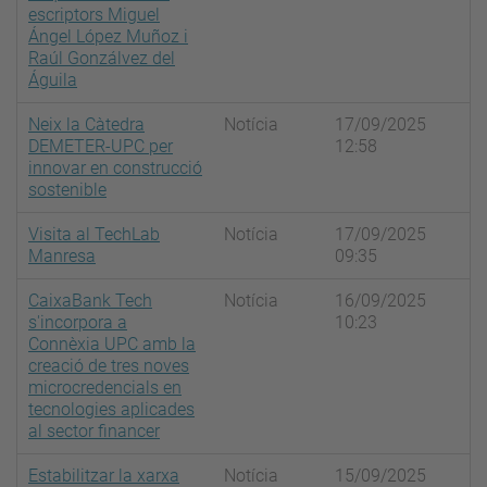
escriptors Miguel
Ángel López Muñoz i
Raúl Gonzálvez del
Águila
Neix la Càtedra
Notícia
17/09/2025
DEMETER-UPC per
12:58
innovar en construcció
sostenible
Visita al TechLab
Notícia
17/09/2025
Manresa
09:35
CaixaBank Tech
Notícia
16/09/2025
s'incorpora a
10:23
Connèxia UPC amb la
creació de tres noves
microcredencials en
tecnologies aplicades
al sector financer
Estabilitzar la xarxa
Notícia
15/09/2025