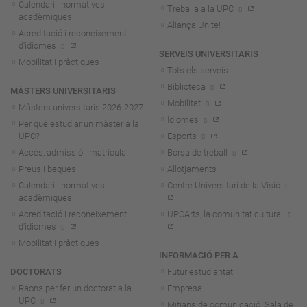
Calendari i normatives
Treballa a la UPC
acadèmiques
Aliança Unite!
Acreditació i reconeixement
d'idiomes
SERVEIS UNIVERSITARIS
Mobilitat i pràctiques
Tots els serveis
Biblioteca
MÀSTERS UNIVERSITARIS
Mobilitat
Màsters universitaris 2026-202
7
Idiomes
Per què estudiar un màster a la
UPC?
Esports
Accés, admissió i matrícula
Borsa de treball
Preus i beques
Allotjaments
Calendari i normatives
Centre Universitari de la Visió
acadèmiques
Acreditació i reconeixement
UPCArts, la comunitat cultural
d'idiomes
Mobilitat i pràctiques
INFORMACIÓ PER A
DOCTORATS
Futur estudiantat
Raons per fer un doctorat a la
Empresa
UPC
Mitjans de comunicació. Sala de