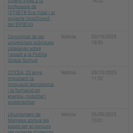
Vicens Vives a la
14:20
professora de
l’ETSETB Eva Vidal i al
projecte ‘InnoCrowd’,
de l’EPSEVG
Comunicat de les
Notícia
03/10/2025
universitats públiques
18:00
catalanes sobre
l’assalt a la Flotilla
Global Sumud
CITCEA, 25 anys
Notícia
03/10/2025
impulsant la
11:52
innovació tecnològica
i la formació en
energia, mobilitat i
sostenibilitat
L’Ajuntament de
Notícia
26/09/2025
Manresa aprova les
10:01
bases per al concurs
del projecte d’interiors