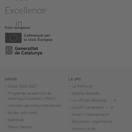
Fons europeus
Navegació
GRAUS
LA UPC
Graus 2026-202
7
La institució
Programes acadèmics de
Centres docents
recorregut successiu (PARS)
La UPC als rànquings
Activitats per a futur estudiantat
La UPC transparent
Accés i admissió
Govern i representació
Matrícula
Estructura i organització
Preus i beques
Honoris causa