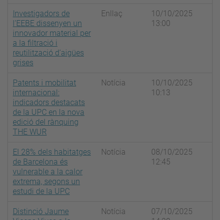
Investigadors de
Enllaç
10/10/2025
l’EEBE dissenyen un
13:00
innovador material per
a la filtració i
reutilització d’aigües
grises
Patents i mobilitat
Notícia
10/10/2025
internacional:
10:13
indicadors destacats
de la UPC en la nova
edició del rànquing
THE WUR
El 28% dels habitatges
Notícia
08/10/2025
de Barcelona és
12:45
vulnerable a la calor
extrema, segons un
estudi de la UPC
Distinció Jaume
Notícia
07/10/2025