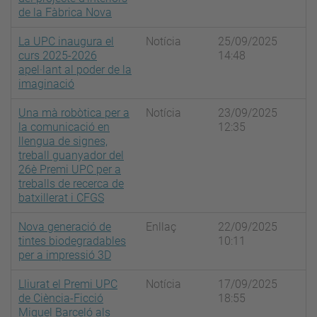
de la Fàbrica Nova
La UPC inaugura el
Notícia
25/09/2025
curs 2025-2026
14:48
apel·lant al poder de la
imaginació
Una mà robòtica per a
Notícia
23/09/2025
la comunicació en
12:35
llengua de signes,
treball guanyador del
26è Premi UPC per a
treballs de recerca de
batxillerat i CFGS
Nova generació de
Enllaç
22/09/2025
tintes biodegradables
10:11
per a impressió 3D
Lliurat el Premi UPC
Notícia
17/09/2025
de Ciència-Ficció
18:55
Miquel Barceló als