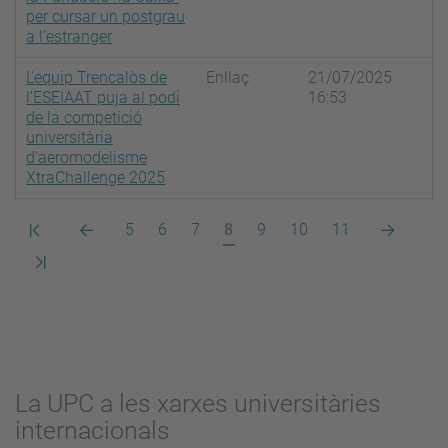
per cursar un postgrau
a l’estranger
L'equip Trencalòs de
Enllaç
21/07/2025
l’ESEIAAT puja al podi
16:53
de la competició
universitària
d’aeromodelisme
XtraChallenge 2025
Primera
Pàgina
Pàgina
Pàgina
Pàgina
Pàgina
Pàgina
Pàgina
Pàgina
Pàgina
5
6
7
8
9
10
11
pàgina
anterior
actual
següent
Darrera
pàgina
La UPC a les xarxes universitàries
internacionals