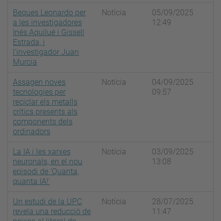
Beques Leonardo per
Notícia
05/09/2025
a les investigadores
12:49
Inés Aquilué i Gissell
Estrada, i
l’investigador Juan
Murcia
Assagen noves
Notícia
04/09/2025
tecnologies per
09:57
reciclar els metalls
crítics presents als
components dels
ordinadors
La IA i les xarxes
Notícia
03/09/2025
neuronals, en el nou
13:08
episodi de ‘Quanta,
quanta IA!'
Un estudi de la UPC
Notícia
28/07/2025
revela una reducció de
11:47