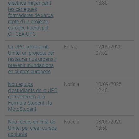
elèctrica mitjançant
13:30
les càrregues
formadores de xarxa,
repte d’un projecte
europeu liderat pel
CITCEA-UPC
La UPC lidera amb
Enllaç
12/09/2025
Unite! un projecte per
07:52
restaurar rius urbans i
prevenir inundacions
en ciutats europees
Nou equips
Notícia
10/09/2025
d'estudiants de la UPC
12:40
competeixen a la
Formula Student i la
MotoStudent
Nou recurs en línia de
Notícia
08/09/2025
Unite! per crear cursos
13:50
conjunts