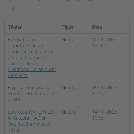
pàgina
anterior
actual
següent
Darrera
pàgina
Titular
Tipus
Data
Premiats uns
Notícia
16/10/2025
algoritmes per al
12:10
diagnòstic del càncer,
un catalitzador de
gasos d'efecte
hivernacle i la 'spin-off'
Virmedex
Es posa en marxa la
Notícia
16/10/2025
Unitat de Mediació de
12:07
la UPC
Es crea, a l'INTEXTER,
Notícia
14/10/2025
la Càtedra I+AD en
10:55
Qualitat & Innovació
Tèxtil