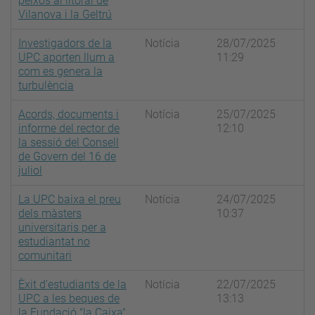
peixos al litoral de
Vilanova i la Geltrú
Investigadors de la
Notícia
28/07/2025
UPC aporten llum a
11:29
com es genera la
turbulència
Acords, documents i
Notícia
25/07/2025
informe del rector de
12:10
la sessió del Consell
de Govern del 16 de
juliol
La UPC baixa el preu
Notícia
24/07/2025
dels màsters
10:37
universitaris per a
estudiantat no
comunitari
Èxit d'estudiants de la
Notícia
22/07/2025
UPC a les beques de
13:13
la Fundació "la Caixa"