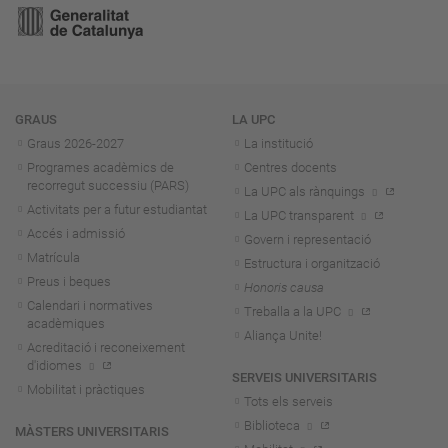
Navegació
GRAUS
LA UPC
Graus 2026-202
7
La institució
Programes acadèmics de
Centres docents
recorregut successiu (PARS)
La UPC als rànquings
Activitats per a futur estudiantat
La UPC transparent
Accés i admissió
Govern i representació
Matrícula
Estructura i organització
Preus i beques
Honoris causa
Calendari i normatives
Treballa a la UPC
acadèmiques
Aliança Unite!
Acreditació i reconeixement
d'idiomes
SERVEIS UNIVERSITARIS
Mobilitat i pràctiques
Tots els serveis
Biblioteca
MÀSTERS UNIVERSITARIS