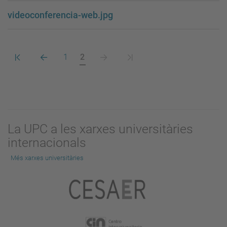
videoconferencia-web.jpg
Primera
Pàgina
Pàgina
Pàgina
Pàgina
Darrera
1
2
pàgina
anterior
actual
següent
pàgina
La UPC a les xarxes universitàries
internacionals
Més xarxes universitàries