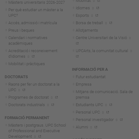
Mobilitat
Màsters universitaris 2026-202
7
Idiomes
Per què estudiar un màster a la
UPC?
Esports
Accés, admissió i matrícula
Borsa de treball
Preus i beques
Allotjaments
Calendari i normatives
Centre Universitari de la Visió
acadèmiques
Acreditació i reconeixement
UPCArts, la comunitat cultural
d'idiomes
Mobilitat i pràctiques
INFORMACIÓ PER A
DOCTORATS
Futur estudiantat
Raons per fer un doctorat a la
Empresa
UPC
Mitjans de comunicació. Sala de
Programes de doctorat
premsa
Doctorats industrials
Estudiants UPC
Personal UPC
FORMACIÓ PERMANENT
Personal investigador
Màsters i postgraus. UPC School
Alumni
of Professional and Executive
Development