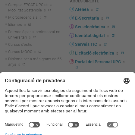
ACCÉS DIRECTE
Campus FPCAT-UPC de la
Atenea
Mobilitat Sostenible
Microcredencials
E-Secretaria
Idiomes
Seu electrònica
Formació per al professorat no
Identitat digital
universitari
Serveis TIC
Cursos d'estiu
Cursos MOOC
Licitació electrònica
Diploma per a més grans de 55
Portal del Personal UPC
anys
Directori PDI i PTGAS
R+D+I
Actualitat R+D+I
Marca corporativa
La recerca a la UPC
UPCshop, marxandatge
La transferència, l'emprenedoria i
Sala de premsa
la innovació a la UPC
Foment i suport a la recerca
Seguretat i salut
Foment i suport a la
Autoprotecció i emergències
transferència, l'emprenedoria i la
innovació