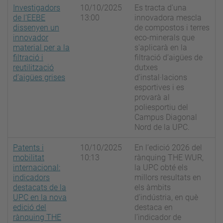
Investigadors
10/10/2025
Es tracta d'una
de l’EEBE
13:00
innovadora mescla
dissenyen un
de compostos i terres
innovador
eco-minerals que
material per a la
s'aplicarà en la
filtració i
filtració d’aigües de
reutilització
dutxes
d’aigües grises
d’instal·lacions
esportives i es
provarà al
poliesportiu del
Campus Diagonal
Nord de la UPC.
Patents i
10/10/2025
En l’edició 2026 del
mobilitat
10:13
rànquing THE WUR,
internacional:
la UPC obté els
indicadors
millors resultats en
destacats de la
els àmbits
UPC en la nova
d’indústria, en què
edició del
destaca en
rànquing THE
l’indicador de