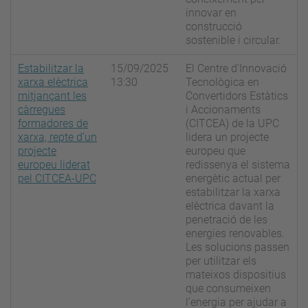
innovar en
construcció
sostenible i circular.
Estabilitzar la
15/09/2025
El Centre d'Innovació
xarxa elèctrica
13:30
Tecnològica en
mitjançant les
Convertidors Estàtics
càrregues
i Accionaments
formadores de
(CITCEA) de la UPC
xarxa, repte d’un
lidera un projecte
projecte
europeu que
europeu liderat
redissenya el sistema
pel CITCEA-UPC
energètic actual per
estabilitzar la xarxa
elèctrica davant la
penetració de les
energies renovables.
Les solucions passen
per utilitzar els
mateixos dispositius
que consumeixen
l’energia per ajudar a