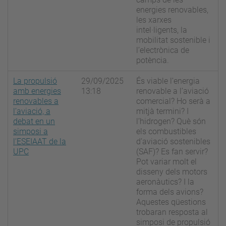
energies renovables,
les xarxes
intel·ligents, la
mobilitat sostenible i
l’electrònica de
potència.
La propulsió
29/09/2025
És viable l’energia
amb energies
13:18
renovable a l’aviació
renovables a
comercial? Ho serà a
l’aviació, a
mitjà termini? I
debat en un
l’hidrogen? Què són
simposi a
els combustibles
l’ESEIAAT de la
d’aviació sostenibles
UPC
(SAF)? Es fan servir?
Pot variar molt el
disseny dels motors
aeronàutics? I la
forma dels avions?
Aquestes qüestions
trobaran resposta al
simposi de propulsió