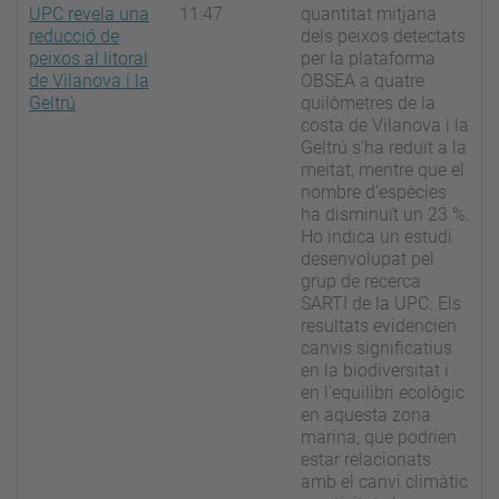
UPC revela una
11:47
quantitat mitjana
reducció de
dels peixos detectats
peixos al litoral
per la plataforma
de Vilanova i la
OBSEA a quatre
Geltrú
quilòmetres de la
costa de Vilanova i la
Geltrú s’ha reduït a la
meitat, mentre que el
nombre d’espècies
ha disminuït un 23 %.
Ho indica un estudi
desenvolupat pel
grup de recerca
SARTI de la UPC. Els
resultats evidencien
canvis significatius
en la biodiversitat i
en l’equilibri ecològic
en aquesta zona
marina, que podrien
estar relacionats
amb el canvi climàtic