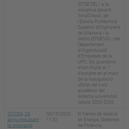
(ETSETB), i a la
iniciativa docent
‘InnoCrowd’, de
l’Escola Politècnica
Superior d’Enginyeria
de Vilanova i la
Geltrú (EPSEVG) i del
Departament
d'Organització
d'Empreses de la
UPC. Els guardons
s'han lliurat el 7
d’octubre en el marc
de la inauguració
oficial del curs
acadèmic del
sistema universitari
català 2025-2026.
CITCEA, 25
03/10/2025
El Centre de recerca
anys impulsant
11:52
en Energia, Sistemes
la innovació
de Potència,