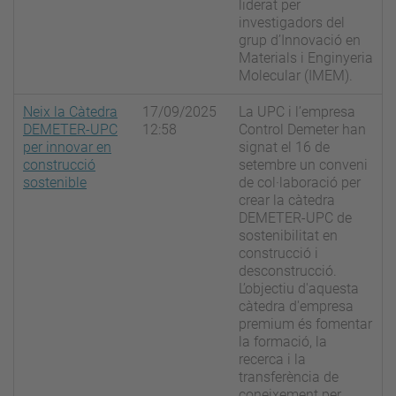
liderat per
investigadors del
grup d’Innovació en
Materials i Enginyeria
Molecular (IMEM).
Neix la Càtedra
17/09/2025
La UPC i l’empresa
DEMETER-UPC
12:58
Control Demeter han
per innovar en
signat el 16 de
construcció
setembre un conveni
sostenible
de col·laboració per
crear la càtedra
DEMETER-UPC de
sostenibilitat en
construcció i
desconstrucció.
L’objectiu d'aquesta
càtedra d'empresa
premium és fomentar
la formació, la
recerca i la
transferència de
coneixement per