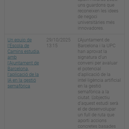
uns guardons que
reconeixen les idees
de negoci
universitàries més
innovadores.
Un equip de
29/10/2025
L’Ajuntament de
l'Escola de
13:15
Barcelona i la UPC
Camins estudia,
han aprovat la
amb
signatura d’un
l'Ajuntament de
conveni per avaluar
Barcelona,
el potencial
l’aplicació de la
d’aplicació de la
IA en la gestió
intel·ligència artificial
semafòrica
en la gestió
semafòrica a la
ciutat. L’objectiu
d’aquest estudi serà
el de desenvolupar
un full de ruta que
aporti accions
concretes basades