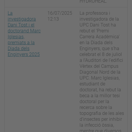
HYDROHEAL.
La
16/07/2025
La professora i
investigadora
12:13
investigadora de la
Dani Tost i el
UPC Dani Tost ha
doctorand Marc
rebut el ‘Premi
Iglesias,
Carrera Acadèmica’
premiats a la
en la Diada dels
Diada dels
Enginyers, que s’ha
Enginyers 2025
celebrat el 8 de juliol
a l’Auditori de l’edifici
Vèrtex del Campus
Diagonal Nord de la
UPC. Marc Iglesias,
estudiant de
doctorat, ha rebut la
beca a la millor tesi
doctoral per la
recerca sobre la
topografia de les ales
d’insectes per inhibir
la infecció òssia,
mentre que diversos