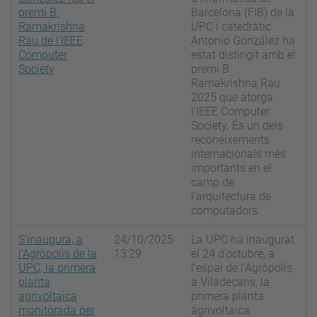
premi B.
Barcelona (FIB) de la
Ramakrishna
UPC i catedràtic
Rau de l’IEEE
Antonio González ha
Computer
estat distingit amb el
Society
premi B.
Ramakrishna Rau
2025 que atorga
l’IEEE Computer
Society. És un dels
reconeixements
internacionals més
importants en el
camp de
l’arquitectura de
computadors.
S’inaugura, a
24/10/2025
La UPC ha inaugurat
l’Agròpolis de la
13:29
el 24 d’octubre, a
UPC, la primera
l’espai de l’Agròpolis,
planta
a Viladecans, la
agrivoltaica
primera planta
monitorada per
agrivoltaica