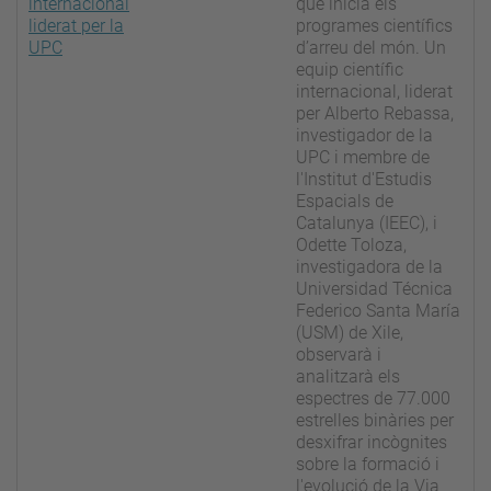
internacional
que inicia els
liderat per la
programes científics
UPC
d’arreu del món. Un
equip científic
internacional, liderat
per Alberto Rebassa,
investigador de la
UPC i membre de
l'Institut d'Estudis
Espacials de
Catalunya (IEEC), i
Odette Toloza,
investigadora de la
Universidad Técnica
Federico Santa María
(USM) de Xile,
observarà i
analitzarà els
espectres de 77.000
estrelles binàries per
desxifrar incògnites
sobre la formació i
l'evolució de la Via