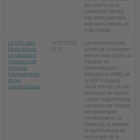
estudiants de la
Universitat també
han estat premiats
pels seus treballs de
fi de màster.
La UPC obre
14/07/2025
Les matemàtiques
l’Aula Infinita,
13:12
surten de la pissarra i
un laboratori
prenen vida pròpia: la
immersiu per
Facultat de
impulsar
Matemàtiques i
l’aprenentatge
Estadística (FME) de
de les
la UPC inaugura
matemàtiques
l’Aula Infinita, un nou
laboratori de realitat
virtual i augmentada,
concebut per integrar
les tecnologies
immersives en la
docència, la recerca i
la transferència de
tecnologia de la