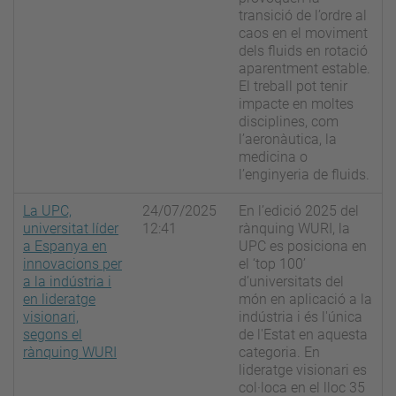
transició de l’ordre al
caos en el moviment
dels fluids en rotació
aparentment estable.
El treball pot tenir
impacte en moltes
disciplines, com
l’aeronàutica, la
medicina o
l’enginyeria de fluids.
La UPC,
24/07/2025
En l’edició 2025 del
universitat líder
12:41
rànquing WURI, la
a Espanya en
UPC es posiciona en
innovacions per
el ‘top 100’
a la indústria i
d’universitats del
en lideratge
món en aplicació a la
visionari,
indústria i és l'única
segons el
de l'Estat en aquesta
rànquing WURI
categoria. En
lideratge visionari es
col·loca en el lloc 35