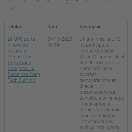
pàgina
anterior
actual
següent
Darrera
pàgina
Titular
Data
Descripció
La UPC porta
07/11/2025
Un any més, la UPC
innovació
08:30
ha participat a
urbana a
l’Smart City Expo
l’Smart City
World Congress, del 4
Expo World
al 6 de novembre, a
Congress i al
Barcelona, amb
Barcelona Deep
diverses
Tech Summit
demostracions en
directe i
presentacions de
tecnologia en energia
i medi ambient,
mobilitat sostenible,
economia digital,
infraestructures,
edificis intel·ligents, i