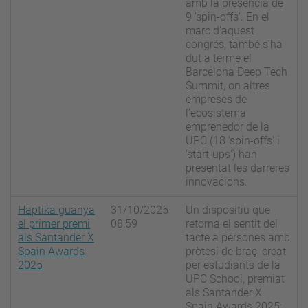
amb la presència de
9 'spin-offs'. En el
marc d’aquest
congrés, també s'ha
dut a terme el
Barcelona Deep Tech
Summit, on altres
empreses de
l’ecosistema
emprenedor de la
UPC (18 'spin-offs' i
'start-ups’) han
presentat les darreres
innovacions.
Haptika guanya
31/10/2025
Un dispositiu que
el primer premi
08:59
retorna el sentit del
als Santander X
tacte a persones amb
Spain Awards
pròtesi de braç, creat
2025
per estudiants de la
UPC School, premiat
als Santander X
Spain Awards 2025: