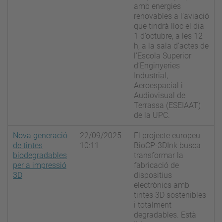
amb energies
renovables a l’aviació
que tindrà lloc el dia
1 d’octubre, a les 12
h, a la sala d’actes de
l’Escola Superior
d’Enginyeries
Industrial,
Aeroespacial i
Audiovisual de
Terrassa (ESEIAAT)
de la UPC.
Nova generació
22/09/2025
El projecte europeu
de tintes
10:11
BioCP-3DInk busca
biodegradables
transformar la
per a impressió
fabricació de
3D
dispositius
electrònics amb
tintes 3D sostenibles
i totalment
degradables. Està