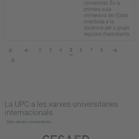
Universitat. És la
primera aula
immersiva de l’Estat
orientada a la
docència per a grups
regulars d’estudiants.
Primera
Pàgina
Pàgina
Pàgina
Pàgina
Pàgina
Pàgina
Pàgina
Pàgina
Pàgina
2
3
4
5
6
7
8
pàgina
anterior
actual
següent
Darrera
pàgina
La UPC a les xarxes universitàries
internacionals
Més xarxes universitàries