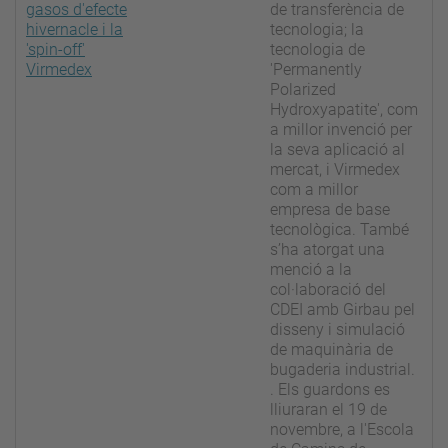
gasos d'efecte
de transferència de
hivernacle i la
tecnologia; la
'spin-off'
tecnologia de
Virmedex
'Permanently
Polarized
Hydroxyapatite', com
a millor invenció per
la seva aplicació al
mercat, i Virmedex
com a millor
empresa de base
tecnològica. També
s’ha atorgat una
menció a la
col·laboració del
CDEI amb Girbau pel
disseny i simulació
de maquinària de
bugaderia industrial.
. Els guardons es
lliuraran el 19 de
novembre, a l'Escola