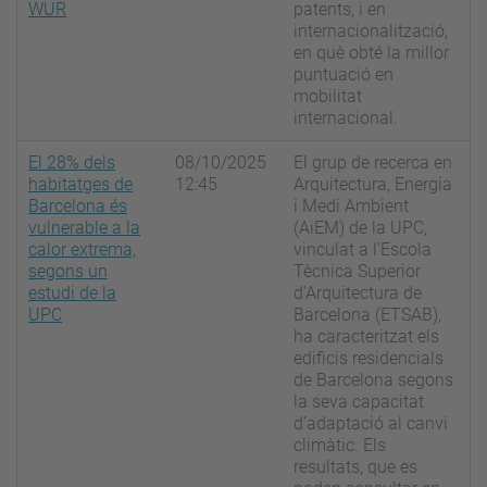
WUR
patents, i en
internacionalització,
en què obté la millor
puntuació en
mobilitat
internacional.
El 28% dels
08/10/2025
El grup de recerca en
habitatges de
12:45
Arquitectura, Energia
Barcelona és
i Medi Ambient
vulnerable a la
(AiEM) de la UPC,
calor extrema,
vinculat a l’Escola
segons un
Tècnica Superior
estudi de la
d’Arquitectura de
UPC
Barcelona (ETSAB),
ha caracteritzat els
edificis residencials
de Barcelona segons
la seva capacitat
d’adaptació al canvi
climàtic. Els
resultats, que es