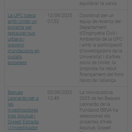
equilibrar la xarxa.
La UPC lidera
12/09/2025
Coordinat per un
amb Unite! un
07:52
equip de recerca del
projecte per
Departament
restaurar rius
d’Enginyeria Civil i
urbans i
Ambiental de la UPC
prevenir
i amb la participació
inundacions en
d'investigadors de la
ciutats
Universitat i d'altres
europees
socis de Unite!, la
proposta ha rebut
finançament del fons
llavor de l'aliança.
Beques
05/09/2025
La convocatòria
Leonardo per a
12:49
2025 de les Beques
les
Leonardo de la
investigadores
Fundació BBVA ha
Inés Aquilué i
seleccionat els
Gissell Estrada,
projectes d'Inés
i l’investigador
Aquilué, Gissell