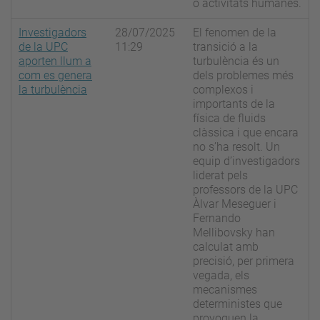
o activitats humanes.
Investigadors
28/07/2025
El fenomen de la
de la UPC
11:29
transició a la
aporten llum a
turbulència és un
com es genera
dels problemes més
la turbulència
complexos i
importants de la
física de fluids
clàssica i que encara
no s’ha resolt. Un
equip d’investigadors
liderat pels
professors de la UPC
Àlvar Meseguer i
Fernando
Mellibovsky han
calculat amb
precisió, per primera
vegada, els
mecanismes
deterministes que
provoquen la