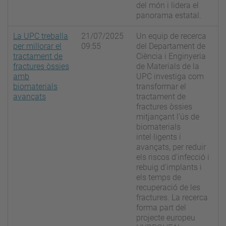
del món i lidera el
panorama estatal.
La UPC treballa
21/07/2025
Un equip de recerca
per millorar el
09:55
del Departament de
tractament de
Ciència i Enginyeria
fractures òssies
de Materials de la
amb
UPC investiga com
biomaterials
transformar el
avançats
tractament de
fractures òssies
mitjançant l’ús de
biomaterials
intel·ligents i
avançats, per reduir
els riscos d'infecció i
rebuig d'implants i
els temps de
recuperació de les
fractures. La recerca
forma part del
projecte europeu