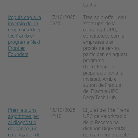
Làctia.
Impuls cap a la
17/10/2025
Tres 'spin-offs' i deu
inversió de 13
08:25
'start-ups' de la
empreses 'deep
comunitat UPC,
tech' amb el
constituïdes com a
programa Next
empreses o en
Frontier
procés de ser-ho,
Founders
participen en aquest
programa
d’acceleració i
preparació per a la
inversió. Amb el
suport de Fractus i
del Fractus-UPC
Deep Tech Hub.
Premiats uns
16/10/2025
El jurat del 15è Premi
algoritmes per
12:10
UPC de Valorització
al diagnòstic
de la Recerca ha
del càncer, un
distingit DigiPatICS
catalitzador de
com a millor projecte