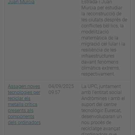
Juan Murcia
Estrada i Juan
Murcia per estudiar
la reconstrucció de
les ciutats després de
conflictes bèl·lics, la
modelització
matemàtica de la
migració cel·lular i la
resiliència de les
infraestructures
davant fenòmens
climàtics extrems,
respectivament.
Assagen noves
04/09/2025
La UPC, juntament
tecnologies per
09:57
amb l’entitat social
reciclar els
Andròmines i amb el
metalls crítics
suport del centre
presents als
tecnològic Eurecat,
components
desenvoluparan un
dels ordinadors
nou procés de
reciclatge avançat
d’ordinadors que