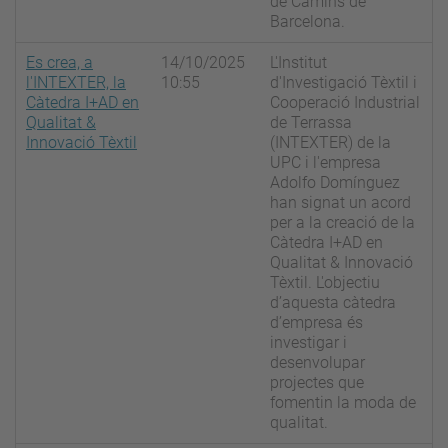
de Camins de
Barcelona.
Es crea, a
14/10/2025
L'Institut
l'INTEXTER, la
10:55
d'Investigació Tèxtil i
Càtedra I+AD en
Cooperació Industrial
Qualitat &
de Terrassa
Innovació Tèxtil
(INTEXTER) de la
UPC i l'empresa
Adolfo Domínguez
han signat un acord
per a la creació de la
Càtedra I+AD en
Qualitat & Innovació
Tèxtil. L'objectiu
d’aquesta càtedra
d’empresa és
investigar i
desenvolupar
projectes que
fomentin la moda de
qualitat.