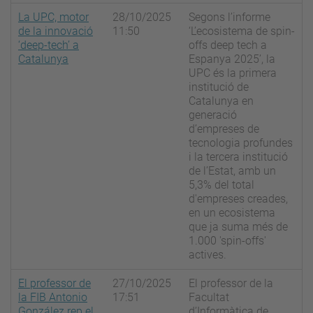
La UPC, motor
28/10/2025
Segons l’informe
de la innovació
11:50
‘L’ecosistema de spin-
‘deep-tech’ a
offs deep tech a
Catalunya
Espanya 2025’, la
UPC és la primera
institució de
Catalunya en
generació
d’empreses de
tecnologia profundes
i la tercera institució
de l’Estat, amb un
5,3% del total
d'empreses creades,
en un ecosistema
que ja suma més de
1.000 'spin-offs'
actives.
El professor de
27/10/2025
El professor de la
la FIB Antonio
17:51
Facultat
González rep el
d’Informàtica de