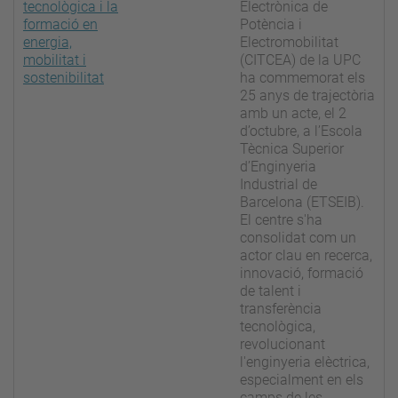
tecnològica i la
Electrònica de
formació en
Potència i
energia,
Electromobilitat
mobilitat i
(CITCEA) de la UPC
sostenibilitat
ha commemorat els
25 anys de trajectòria
amb un acte, el 2
d’octubre, a l’Escola
Tècnica Superior
d’Enginyeria
Industrial de
Barcelona (ETSEIB).
El centre s'ha
consolidat com un
actor clau en recerca,
innovació, formació
de talent i
transferència
tecnològica,
revolucionant
l'enginyeria elèctrica,
especialment en els
camps de les