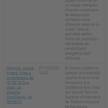
poden consultar en
un mapa interactiu,
mostren condicions
de desigualtat
climàtica entre
diferents àrees de la
ciutat. L’estudi
permetrà definir
millor les prioritats i
estratègies de
rehabilitació
energètica dels
districtes.
Distinció Jaume
07/10/2025
El Govern català ha
Vicens Vives a
14:20
atorgat una distinció
la professora de
Jaume Vicens Vives
l’ETSETB Eva
d’enguany a la
Vidal i al
professora Eva Vidal,
projecte
de l’Escola Tècnica
‘InnoCrowd’, de
Superior d’Enginyeria
l’EPSEVG
de Telecomunicació
de Barcelona