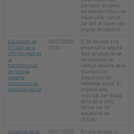
permetrà recuperar
els metalls crítics i de
major valor, com el
pal·ladi, el coure i els
imants de neodimi.
Estudiants de
29/07/2025
El 30 de juliol s'ha
l’ETSAV de la
10:33
presentat la segona
UPC fan realitat
fase del projecte de
la
remodelació de
transformació
l’antiga caserna de la
de l'antiga
Guàrdia Civil
caserna
d’Agramunt en
d'Agramunt en
habitatge social. El
habitatge social
projecte està
impulsat per l’equip
reViu de la UPC,
format per 18
estudiants de
l’ETSAV.
Un estudi de la
28/07/2025
En una dècada, la