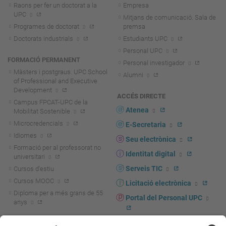
Raons per fer un doctorat a la
Empresa
UPC
Mitjans de comunicació. Sala de
Programes de doctorat
premsa
Doctorats industrials
Estudiants UPC
Personal UPC
FORMACIÓ PERMANENT
Personal investigador
Màsters i postgraus. UPC School
Alumni
of Professional and Executive
Development
ACCÉS DIRECTE
Campus FPCAT-UPC de la
Atenea
Mobilitat Sostenible
Microcredencials
E-Secretaria
Idiomes
Seu electrònica
Formació per al professorat no
Identitat digital
universitari
Serveis TIC
Cursos d'estiu
Cursos MOOC
Licitació electrònica
Diploma per a més grans de 55
Portal del Personal UPC
anys
Directori PDI i PTGAS
R+D+I