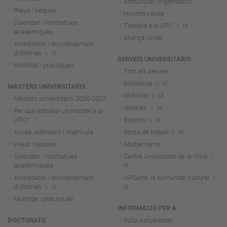
Estructura i organització
Preus i beques
Honoris causa
Calendari i normatives
Treballa a la UPC
acadèmiques
Aliança Unite!
Acreditació i reconeixement
d'idiomes
SERVEIS UNIVERSITARIS
Mobilitat i pràctiques
Tots els serveis
Biblioteca
MÀSTERS UNIVERSITARIS
Mobilitat
Màsters universitaris 2026-202
7
Idiomes
Per què estudiar un màster a la
UPC?
Esports
Accés, admissió i matrícula
Borsa de treball
Preus i beques
Allotjaments
Calendari i normatives
Centre Universitari de la Visió
acadèmiques
Acreditació i reconeixement
UPCArts, la comunitat cultural
d'idiomes
Mobilitat i pràctiques
INFORMACIÓ PER A
DOCTORATS
Futur estudiantat