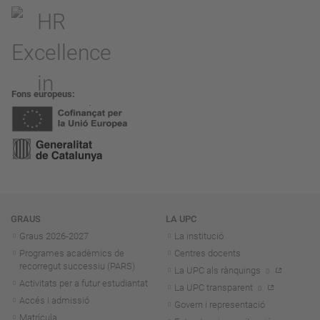
Fons europeus
Navegació
GRAUS
LA UPC
Graus 2026-202
7
La institució
Programes acadèmics de
Centres docents
recorregut successiu (PARS)
La UPC als rànquings
Activitats per a futur estudiantat
La UPC transparent
Accés i admissió
Govern i representació
Matrícula