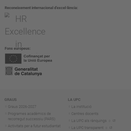
Reconeixement internacional d’excel·lència
Fons europeus
Navegació
GRAUS
LA UPC
Graus 2026-202
7
La institució
Programes acadèmics de
Centres docents
recorregut successiu (PARS)
La UPC als rànquings
Activitats per a futur estudiantat
La UPC transparent