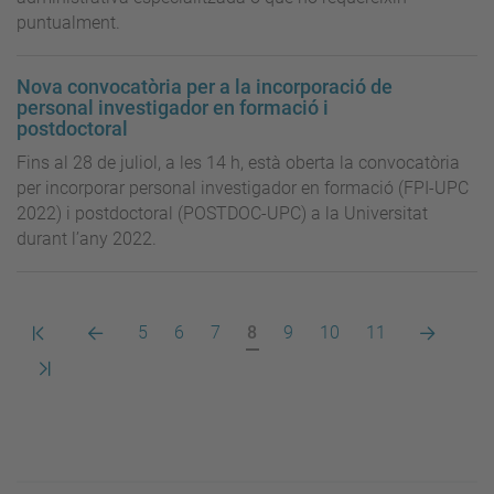
puntualment.
Nova convocatòria per a la incorporació de
personal investigador en formació i
postdoctoral
Fins al 28 de juliol, a les 14 h, està oberta la convocatòria
per incorporar personal investigador en formació (FPI-UPC
2022) i postdoctoral (POSTDOC-UPC) a la Universitat
durant l’any 2022.
Primera
Pàgina
Pàgina
Pàgina
Pàgina
Pàgina
Pàgina
Pàgina
Pàgina
Pàgina
5
6
7
8
9
10
11
pàgina
anterior
actual
següent
Darrera
pàgina