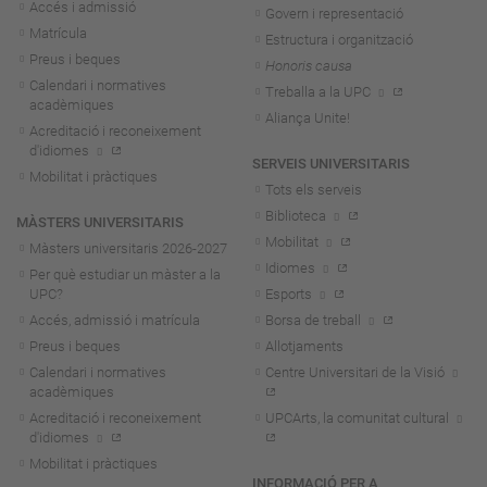
Accés i admissió
Govern i representació
Matrícula
Estructura i organització
Preus i beques
Honoris causa
Calendari i normatives
Treballa a la UPC
acadèmiques
Aliança Unite!
Acreditació i reconeixement
d'idiomes
SERVEIS UNIVERSITARIS
Mobilitat i pràctiques
Tots els serveis
Biblioteca
MÀSTERS UNIVERSITARIS
Mobilitat
Màsters universitaris 2026-202
7
Idiomes
Per què estudiar un màster a la
UPC?
Esports
Accés, admissió i matrícula
Borsa de treball
Preus i beques
Allotjaments
Calendari i normatives
Centre Universitari de la Visió
acadèmiques
Acreditació i reconeixement
UPCArts, la comunitat cultural
d'idiomes
Mobilitat i pràctiques
INFORMACIÓ PER A