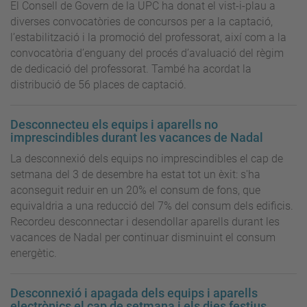
El Consell de Govern de la UPC ha donat el vist-i-plau a
diverses convocatòries de concursos per a la captació,
l’estabilització i la promoció del professorat, així com a la
convocatòria d’enguany del procés d’avaluació del règim
de dedicació del professorat. També ha acordat la
distribució de 56 places de captació.
Desconnecteu els equips i aparells no
imprescindibles durant les vacances de Nadal
La desconnexió dels equips no imprescindibles el cap de
setmana del 3 de desembre ha estat tot un èxit: s'ha
aconseguit reduir en un 20% el consum de fons, que
equivaldria a una reducció del 7% del consum dels edificis.
Recordeu desconnectar i desendollar aparells durant les
vacances de Nadal per continuar disminuint el consum
energètic.
Desconnexió i apagada dels equips i aparells
electrònics el cap de setmana i els dies festius