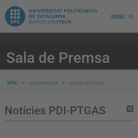
UPC.
MENU
Universitat
Politècnica
You
are
Sala de Premsa
here:
de
Catalunya
Sala de Premsa
Notícies PDI-PTGAS
Notícies PDI-PTGAS