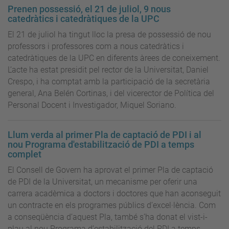
Prenen possessió, el 21 de juliol, 9 nous
catedràtics i catedràtiques de la UPC
El 21 de juliol ha tingut lloc la presa de possessió de nou
professors i professores com a nous catedràtics i
catedràtiques de la UPC en diferents àrees de coneixement.
L’acte ha estat presidit pel rector de la Universitat, Daniel
Crespo, i ha comptat amb la participació de la secretària
general, Ana Belén Cortinas, i del vicerector de Política del
Personal Docent i Investigador, Miquel Soriano.
Llum verda al primer Pla de captació de PDI i al
nou Programa d'estabilització de PDI a temps
complet
El Consell de Govern ha aprovat el primer Pla de captació
de PDI de la Universitat, un mecanisme per oferir una
carrera acadèmica a doctors i doctores que han aconseguit
un contracte en els programes públics d’excel·lència. Com
a conseqüència d’aquest Pla, també s’ha donat el vist-i-
plau al nou Programa d’estabilització del PDI a temps