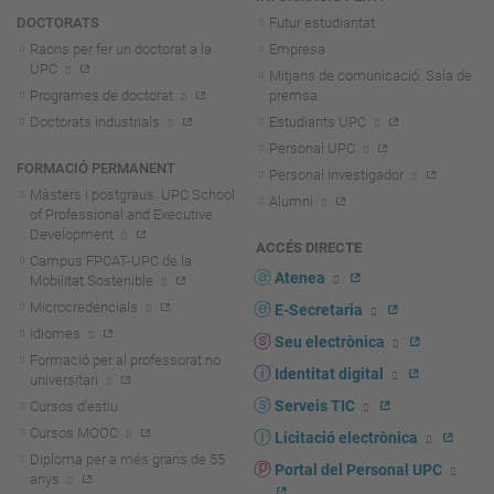
DOCTORATS
Futur estudiantat
Raons per fer un doctorat a la
Empresa
UPC
Mitjans de comunicació. Sala de
Programes de doctorat
premsa
Doctorats industrials
Estudiants UPC
Personal UPC
FORMACIÓ PERMANENT
Personal investigador
Màsters i postgraus. UPC School
Alumni
of Professional and Executive
Development
ACCÉS DIRECTE
Campus FPCAT-UPC de la
Atenea
Mobilitat Sostenible
Microcredencials
E-Secretaria
Idiomes
Seu electrònica
Formació per al professorat no
Identitat digital
universitari
Serveis TIC
Cursos d'estiu
Cursos MOOC
Licitació electrònica
Diploma per a més grans de 55
Portal del Personal UPC
anys