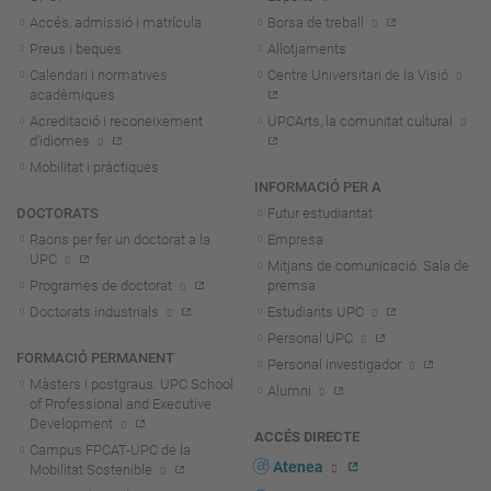
Accés, admissió i matrícula
Borsa de treball
Preus i beques
Allotjaments
Calendari i normatives
Centre Universitari de la Visió
acadèmiques
Acreditació i reconeixement
UPCArts, la comunitat cultural
d'idiomes
Mobilitat i pràctiques
INFORMACIÓ PER A
DOCTORATS
Futur estudiantat
Raons per fer un doctorat a la
Empresa
UPC
Mitjans de comunicació. Sala de
Programes de doctorat
premsa
Doctorats industrials
Estudiants UPC
Personal UPC
FORMACIÓ PERMANENT
Personal investigador
Màsters i postgraus. UPC School
Alumni
of Professional and Executive
Development
ACCÉS DIRECTE
Campus FPCAT-UPC de la
Atenea
Mobilitat Sostenible