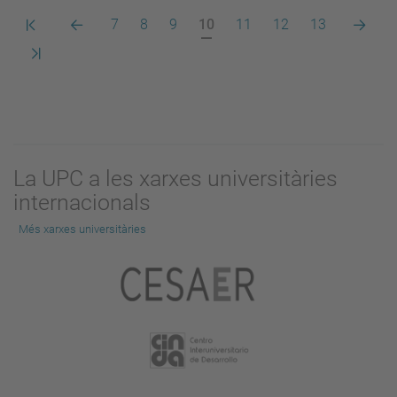
Primera
Pàgina
Pàgina
Pàgina
Pàgina
Pàgina
Pàgina
Pàgina
Pàgina
Pàgina
7
8
9
10
11
12
13
pàgina
anterior
actual
següent
Darrera
pàgina
La UPC a les xarxes universitàries
internacionals
Més xarxes universitàries