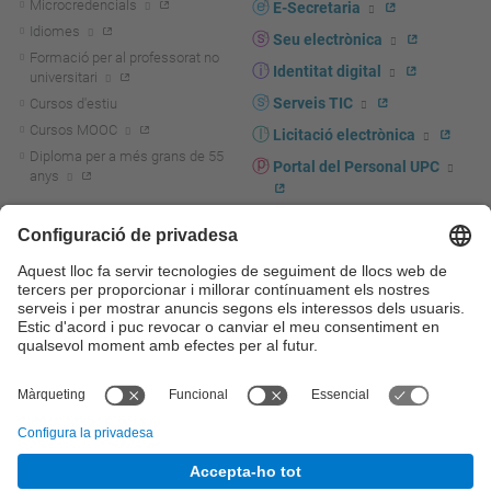
Microcredencials
E-Secretaria
Idiomes
Seu electrònica
Formació per al professorat no
Identitat digital
universitari
Serveis TIC
Cursos d'estiu
Cursos MOOC
Licitació electrònica
Diploma per a més grans de 55
Portal del Personal UPC
anys
Directori PDI i PTGAS
R+D+I
Actualitat R+D+I
Marca corporativa
La recerca a la UPC
UPCshop, marxandatge
La transferència, l'emprenedoria i
Sala de premsa
la innovació a la UPC
Foment i suport a la recerca
Seguretat i salut
Foment i suport a la
Autoprotecció i emergències
transferència, l'emprenedoria i la
innovació
Serveis per a empreses
Serveis Cientificotècnics