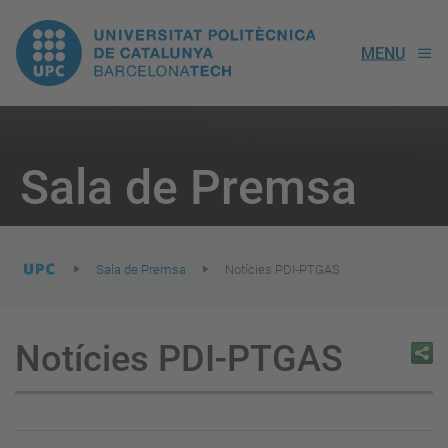
UPC.
MENU
Universitat
Politècnica
You
are
Sala de Premsa
here:
de
Catalunya
Sala de Premsa
Notícies PDI-PTGAS
Notícies PDI-PTGAS