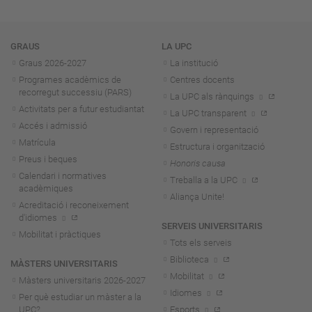
Navegació
GRAUS
LA UPC
Graus 2026-202
7
La institució
Programes acadèmics de
Centres docents
recorregut successiu (PARS)
La UPC als rànquings
Activitats per a futur estudiantat
La UPC transparent
Accés i admissió
Govern i representació
Matrícula
Estructura i organització
Preus i beques
Honoris causa
Calendari i normatives
Treballa a la UPC
acadèmiques
Aliança Unite!
Acreditació i reconeixement
d'idiomes
SERVEIS UNIVERSITARIS
Mobilitat i pràctiques
Tots els serveis
Biblioteca
MÀSTERS UNIVERSITARIS
Mobilitat
Màsters universitaris 2026-202
7
Idiomes
Per què estudiar un màster a la
UPC?
Esports