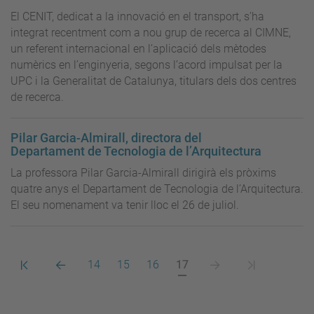
El CENIT, dedicat a la innovació en el transport, s’ha
integrat recentment com a nou grup de recerca al CIMNE,
un referent internacional en l’aplicació dels mètodes
numèrics en l’enginyeria, segons l’acord impulsat per la
UPC i la Generalitat de Catalunya, titulars dels dos centres
de recerca.
Pilar Garcia-Almirall, directora del
Departament de Tecnologia de l’Arquitectura
La professora Pilar Garcia-Almirall dirigirà els pròxims
quatre anys el Departament de Tecnologia de l’Arquitectura.
El seu nomenament va tenir lloc el 26 de juliol.
Primera
Pàgina
Pàgina
Pàgina
Pàgina
Pàgina
Pàgina
Darrera
14
15
16
17
pàgina
anterior
actual
següent
pàgina