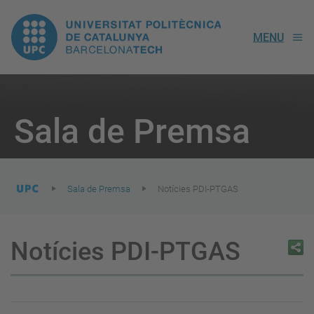
UPC.
MENU
Universitat
Politècnica
You
are
Sala de Premsa
here:
de
Catalunya
Sala de Premsa
Notícies PDI-PTGAS
Notícies PDI-PTGAS