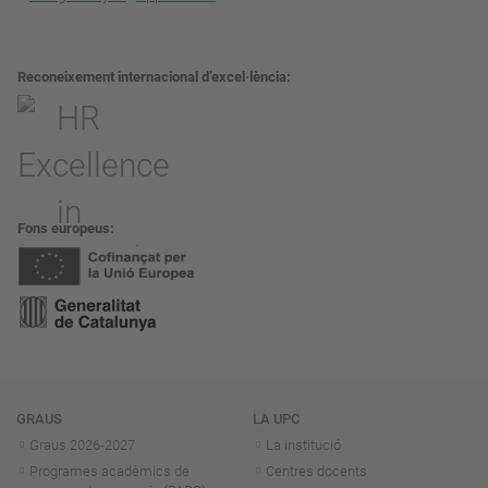
Reconeixement internacional d’excel·lència
Fons europeus
Navegació
GRAUS
LA UPC
Graus 2026-202
7
La institució
Programes acadèmics de
Centres docents