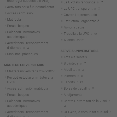
recorregut successiu (PARS)
La UPC als rànquings
Activitats per a futur estudiantat
La UPC transparent
Accés i admissió
Govern i representació
Matrícula
Estructura i organització
Preus i beques
Honoris causa
Calendari i normatives
Treballa a la UPC
acadèmiques
Aliança Unite!
Acreditació i reconeixement
d'idiomes
SERVEIS UNIVERSITARIS
Mobilitat i pràctiques
Tots els serveis
Biblioteca
MÀSTERS UNIVERSITARIS
Mobilitat
Màsters universitaris 2026-202
7
Idiomes
Per què estudiar un màster a la
UPC?
Esports
Accés, admissió i matrícula
Borsa de treball
Preus i beques
Allotjaments
Calendari i normatives
Centre Universitari de la Visió
acadèmiques
Acreditació i reconeixement
UPCArts, la comunitat cultural
d'idiomes