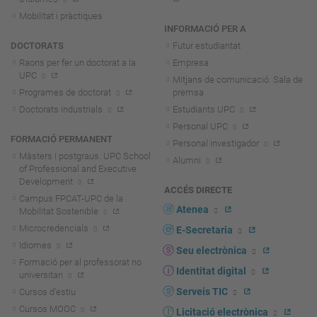
Mobilitat i pràctiques
INFORMACIÓ PER A
DOCTORATS
Futur estudiantat
Raons per fer un doctorat a la
Empresa
UPC
Mitjans de comunicació. Sala de
Programes de doctorat
premsa
Doctorats industrials
Estudiants UPC
Personal UPC
FORMACIÓ PERMANENT
Personal investigador
Màsters i postgraus. UPC School
Alumni
of Professional and Executive
Development
ACCÉS DIRECTE
Campus FPCAT-UPC de la
Atenea
Mobilitat Sostenible
Microcredencials
E-Secretaria
Idiomes
Seu electrònica
Formació per al professorat no
Identitat digital
universitari
Serveis TIC
Cursos d'estiu
Cursos MOOC
Licitació electrònica