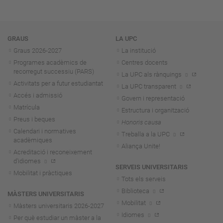
Navegació
GRAUS
LA UPC
Graus 2026-202
7
La institució
Programes acadèmics de
Centres docents
recorregut successiu (PARS)
La UPC als rànquings
Activitats per a futur estudiantat
La UPC transparent
Accés i admissió
Govern i representació
Matrícula
Estructura i organització
Preus i beques
Honoris causa
Calendari i normatives
Treballa a la UPC
acadèmiques
Aliança Unite!
Acreditació i reconeixement
d'idiomes
SERVEIS UNIVERSITARIS
Mobilitat i pràctiques
Tots els serveis
Biblioteca
MÀSTERS UNIVERSITARIS
Mobilitat
Màsters universitaris 2026-202
7
Idiomes
Per què estudiar un màster a la