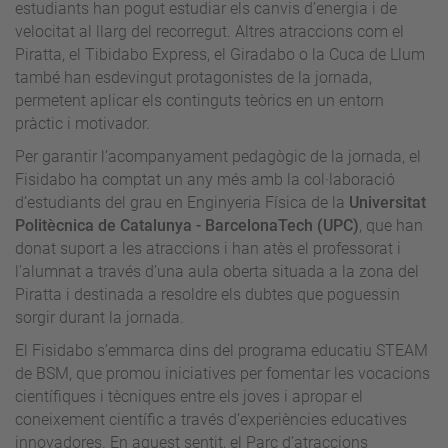
estudiants han pogut estudiar els canvis d’energia i de
velocitat al llarg del recorregut. Altres atraccions com el
Piratta, el Tibidabo Express, el Giradabo o la Cuca de Llum
també han esdevingut protagonistes de la jornada,
permetent aplicar els continguts teòrics en un entorn
pràctic i motivador.
Per garantir l’acompanyament pedagògic de la jornada, el
Fisidabo ha comptat un any més amb la col·laboració
d’estudiants del grau en Enginyeria Física de la
Universitat
Politècnica de Catalunya - BarcelonaTech (UPC)
, que han
donat suport a les atraccions i han atès el professorat i
l’alumnat a través d’una aula oberta situada a la zona del
Piratta i destinada a resoldre els dubtes que poguessin
sorgir durant la jornada.
El Fisidabo s’emmarca dins del programa educatiu STEAM
de BSM, que promou iniciatives per fomentar les vocacions
científiques i tècniques entre els joves i apropar el
coneixement científic a través d’experiències educatives
innovadores. En aquest sentit, el Parc d’atraccions