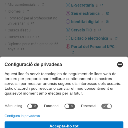
Microcredencials
E-Secretaria
Idiomes
Seu electrònica
Formació per al professorat no
Identitat digital
universitari
Serveis TIC
Cursos d'estiu
Cursos MOOC
Licitació electrònica
Diploma per a més grans de 55
Portal del Personal UPC
anys
Directori PDI i PTGAS
R+D+I
Actualitat R+D+I
Marca corporativa
La recerca a la UPC
UPCshop, marxandatge
La transferència, l'emprenedoria i
Sala de premsa
la innovació a la UPC
Foment i suport a la recerca
Seguretat i salut
Foment i suport a la
Autoprotecció i emergències
transferència, l'emprenedoria i la
innovació
Serveis per a empreses
Serveis Cientificotècnics