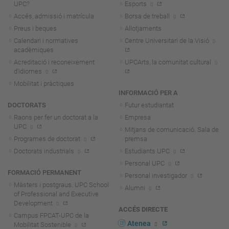
UPC?
Esports
Accés, admissió i matrícula
Borsa de treball
Preus i beques
Allotjaments
Calendari i normatives
Centre Universitari de la Visió
acadèmiques
Acreditació i reconeixement
UPCArts, la comunitat cultural
d'idiomes
Mobilitat i pràctiques
INFORMACIÓ PER A
DOCTORATS
Futur estudiantat
Raons per fer un doctorat a la
Empresa
UPC
Mitjans de comunicació. Sala de
Programes de doctorat
premsa
Doctorats industrials
Estudiants UPC
Personal UPC
FORMACIÓ PERMANENT
Personal investigador
Màsters i postgraus. UPC School
Alumni
of Professional and Executive
Development
ACCÉS DIRECTE
Campus FPCAT-UPC de la
Atenea
Mobilitat Sostenible