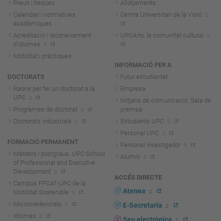
Preus i beques
Allotjaments
Calendari i normatives
Centre Universitari de la Visió
acadèmiques
Acreditació i reconeixement
UPCArts, la comunitat cultural
d'idiomes
Mobilitat i pràctiques
INFORMACIÓ PER A
DOCTORATS
Futur estudiantat
Raons per fer un doctorat a la
Empresa
UPC
Mitjans de comunicació. Sala de
Programes de doctorat
premsa
Doctorats industrials
Estudiants UPC
Personal UPC
FORMACIÓ PERMANENT
Personal investigador
Màsters i postgraus. UPC School
Alumni
of Professional and Executive
Development
ACCÉS DIRECTE
Campus FPCAT-UPC de la
Atenea
Mobilitat Sostenible
Microcredencials
E-Secretaria
Idiomes
Seu electrònica