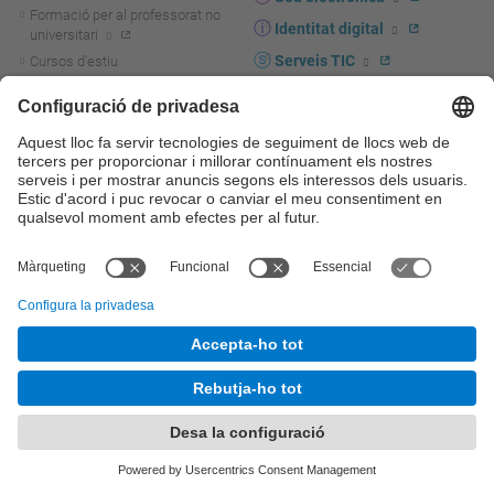
Formació per al professorat no
Identitat digital
universitari
Serveis TIC
Cursos d'estiu
Cursos MOOC
Licitació electrònica
Diploma per a més grans de 55
Portal del Personal UPC
anys
Directori PDI i PTGAS
R+D+I
Actualitat R+D+I
Marca corporativa
La recerca a la UPC
UPCshop, marxandatge
La transferència, l'emprenedoria i
Sala de premsa
la innovació a la UPC
Foment i suport a la recerca
Seguretat i salut
Foment i suport a la
Autoprotecció i emergències
transferència, l'emprenedoria i la
innovació
Serveis per a empreses
Serveis Cientificotècnics