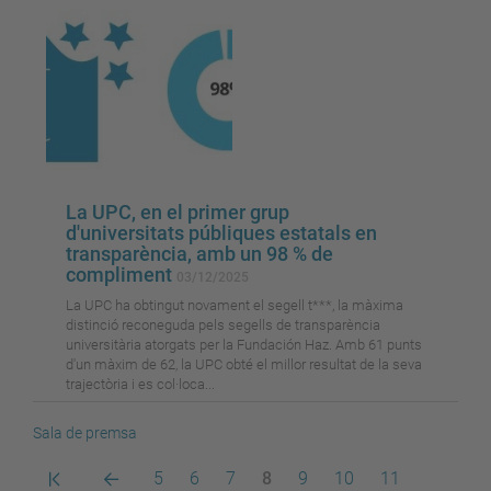
La UPC, en el primer grup
d'universitats públiques estatals en
transparència, amb un 98 % de
compliment
03/12/2025
La UPC ha obtingut novament el segell t***, la màxima
distinció reconeguda pels segells de transparència
universitària atorgats per la Fundación Haz. Amb 61 punts
d'un màxim de 62, la UPC obté el millor resultat de la seva
trajectòria i es col·loca...
Sala de premsa
Primera
Pàgina
Pàgina
Pàgina
Pàgina
Pàgina
Pàgina
Pàgina
Pàgina
5
6
7
8
9
10
11