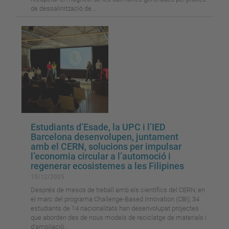
de dessalinització de...
Estudiants d’Esade, la UPC i l’IED
Barcelona desenvolupen, juntament
amb el CERN, solucions per impulsar
l’economia circular a l’automoció i
regenerar ecosistemes a les Filipines
15/12/2025
Després de mesos de treball amb els científics del CERN, en
el marc del programa Challenge-Based Innovation (CBI), 34
estudiants de 14 nacionalitats han desenvolupat projectes
que aborden des de nous models de reciclatge de materials i
d’ampliació...