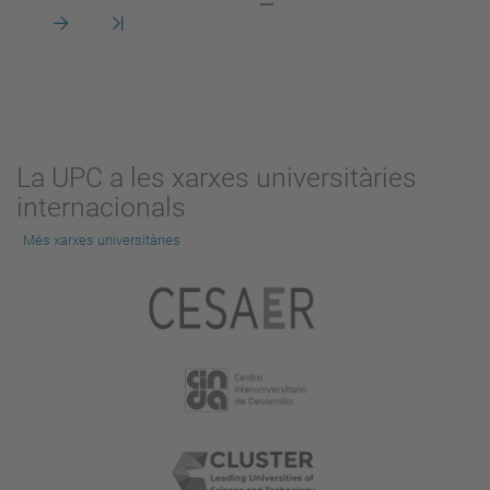
pàgina
anterior
actual
Pàgina
Darrera
següent
pàgina
La UPC a les xarxes universitàries
internacionals
Més xarxes universitàries