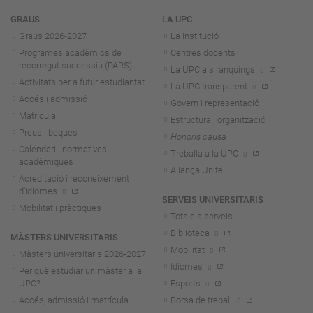
Navegació
GRAUS
LA UPC
Graus 2026-202
7
La institució
Programes acadèmics de
Centres docents
recorregut successiu (PARS)
La UPC als rànquings
Activitats per a futur estudiantat
La UPC transparent
Accés i admissió
Govern i representació
Matrícula
Estructura i organització
Preus i beques
Honoris causa
Calendari i normatives
Treballa a la UPC
acadèmiques
Aliança Unite!
Acreditació i reconeixement
d'idiomes
SERVEIS UNIVERSITARIS
Mobilitat i pràctiques
Tots els serveis
Biblioteca
MÀSTERS UNIVERSITARIS
Mobilitat
Màsters universitaris 2026-202
7
Idiomes
Per què estudiar un màster a la
UPC?
Esports
Accés, admissió i matrícula
Borsa de treball