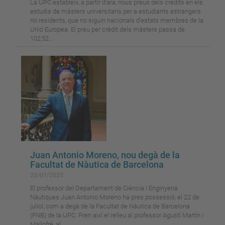
La UPC estableix, a partir d’ara, nous preus dels crèdits en els
estudis de màsters universitaris per a estudiants estrangers
no residents, que no siguin nacionals d'estats membres de la
Unió Europea. El preu per crèdit dels màsters passa de
102,52...
Juan Antonio Moreno, nou degà de la
Facultat de Nàutica de Barcelona
23/07/2025
El professor del Departament de Ciència i Enginyeria
Nàutiques Juan Antonio Moreno ha pres possessió, el 22 de
juliol, com a degà de la Facultat de Nàutica de Barcelona
(FNB) de la UPC. Pren així el relleu al professor Agustí Martín i
Mallofré, al...