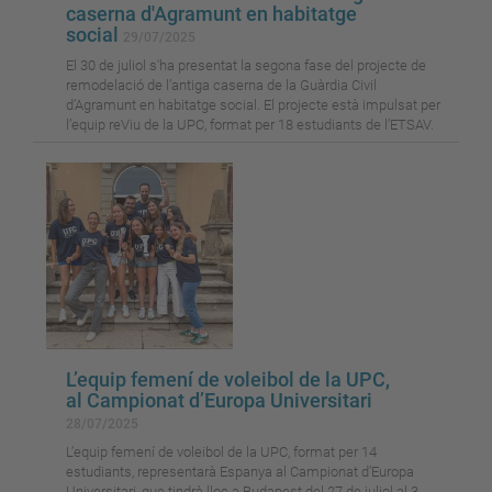
caserna d'Agramunt en habitatge
social
29/07/2025
El 30 de juliol s'ha presentat la segona fase del projecte de
remodelació de l’antiga caserna de la Guàrdia Civil
d’Agramunt en habitatge social. El projecte està impulsat per
l’equip reViu de la UPC, format per 18 estudiants de l’ETSAV.
L’equip femení de voleibol de la UPC,
al Campionat d’Europa Universitari
28/07/2025
L’equip femení de voleibol de la UPC, format per 14
estudiants, representarà Espanya al Campionat d’Europa
Universitari, que tindrà lloc a Budapest del 27 de juliol al 3