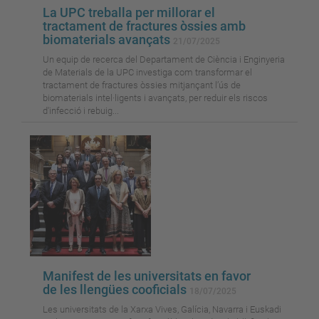
La UPC treballa per millorar el
tractament de fractures òssies amb
biomaterials avançats
21/07/2025
Un equip de recerca del Departament de Ciència i Enginyeria
de Materials de la UPC investiga com transformar el
tractament de fractures òssies mitjançant l’ús de
biomaterials intel·ligents i avançats, per reduir els riscos
d'infecció i rebuig...
Manifest de les universitats en favor
de les llengües cooficials
18/07/2025
Les universitats de la Xarxa Vives, Galícia, Navarra i Euskadi