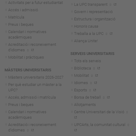
Activitats per a futur estudiantat
La UPC transparent
Accés i admissió
Govern i representació
Matrícula
Estructura i organització
Preus i beques
Honoris causa
Calendari i normatives
Treballa a la UPC
acadèmiques
Aliança Unite!
Acreditació i reconeixement
d'idiomes
SERVEIS UNIVERSITARIS
Mobilitat i pràctiques
Tots els serveis
Biblioteca
MÀSTERS UNIVERSITARIS
Mobilitat
Màsters universitaris 2026-202
7
Idiomes
Per què estudiar un màster a la
UPC?
Esports
Accés, admissió i matrícula
Borsa de treball
Preus i beques
Allotjaments
Calendari i normatives
Centre Universitari de la Visió
acadèmiques
Acreditació i reconeixement
UPCArts, la comunitat cultural
d'idiomes