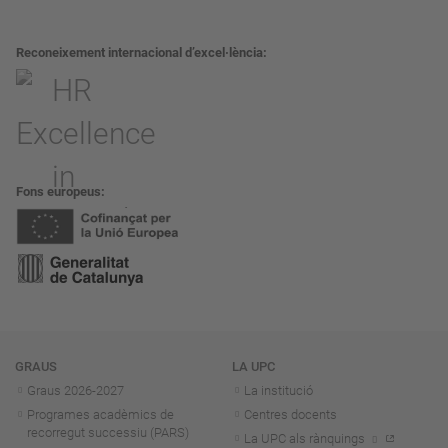
Reconeixement internacional d’excel·lència
Fons europeus
Navegació
GRAUS
LA UPC
Graus 2026-202
7
La institució
Programes acadèmics de
Centres docents
recorregut successiu (PARS)
La UPC als rànquings