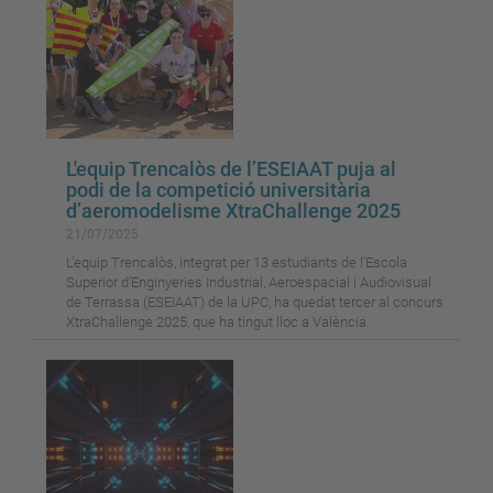
L'equip Trencalòs de l’ESEIAAT puja al
podi de la competició universitària
d’aeromodelisme XtraChallenge 2025
21/07/2025
L’equip Trencalòs, integrat per 13 estudiants de l’Escola
Superior d’Enginyeries Industrial, Aeroespacial i Audiovisual
de Terrassa (ESEIAAT) de la UPC, ha quedat tercer al concurs
XtraChallenge 2025, que ha tingut lloc a València.