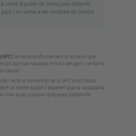
 vivint el poble de Veneçuela després
l país, i se suma a les mostres de condol
 (UPC)
lamenta profundament la situació que
èmols que han sacsejat el nord del país, i se suma
ha causat.
çolà i amb la comunitat de la UPC amb llaços
ferim el nostre suport i esperem que la ciutadania
 al més aviat possible d’aquesta catàstrofe.