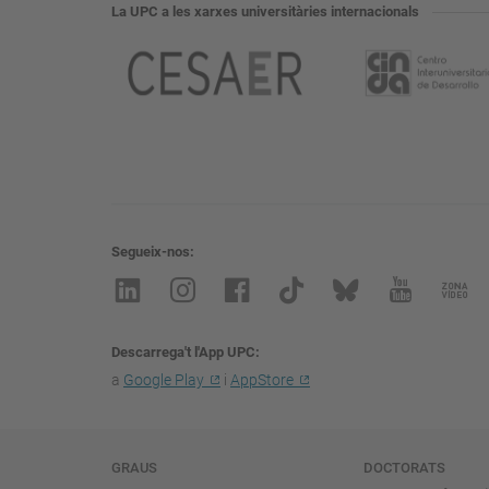
La UPC a les xarxes universitàries internacionals
Segueix-nos
Descarrega't l'App UPC
a
Google Play
i
AppStore
Navegació
GRAUS
DOCTORATS