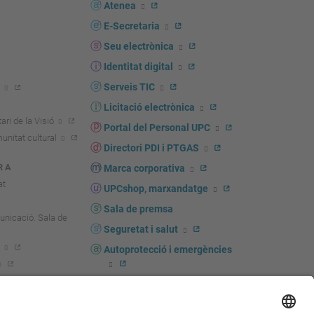
s
Atenea
E-Secretaria
Seu electrònica
Identitat digital
Serveis TIC
Licitació electrònica
ari de la Visió
Portal del Personal UPC
unitat cultural
Directori PDI i PTGAS
R A
Marca corporativa
at
UPCshop, marxandatge
Sala de premsa
unicació. Sala de
Seguretat i salut
Autoprotecció i emergències
igador