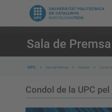
E
UPC.
N
Universitat
pr
Politècnica
You
are
Sala de Premsa
here:
de
Catalunya
Sala de Premsa
Notícies
Condol d
Condol de la UPC pel