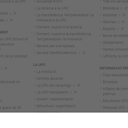
octorat a la UPC
Actualitat R+D+I
Tots els servei
La recerca a la UPC
Biblioteca
torat
La transferència, l'emprenedoria i la
Mobilitat
als
innovació a la UPC
Idiomes
Foment i suport a la recerca
Esports
NENT
Foment i suport a la transferència,
Borsa de treball
us. UPC School of
l'emprenedoria i la innovació
Allotjaments
Executive
Serveis per a empreses
Centre Universit
Serveis Cientificotècnics
 de la Mobilitat
UPCArts, la com
LA UPC
INFORMACIÓ PE
La institució
Futur estudiant
Centres docents
rofessorat no
Empresa
La UPC als rànquings
Mitjans de com
La UPC transparent
premsa
Govern i representació
Estudiants UPC
Estructura i organització
s grans de 55
Personal UPC
Honoris causa
Personal invest
Treballa a la UPC
Alumni
Aliança Unite!