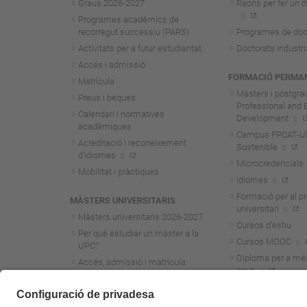
Graus 2026-202
7
Raons per fer un d
Programes acadèmics de
recorregut successiu (PARS)
Programes de doc
Activitats per a futur estudiantat
Doctorats industri
Accés i admissió
FORMACIÓ PERMA
Matrícula
Màsters i postgra
Preus i beques
Professional and 
Calendari i normatives
Development
acadèmiques
Campus FPCAT-UPC
Acreditació i reconeixement
Sostenible
d'idiomes
Microcredencials
Mobilitat i pràctiques
Idiomes
Formació per al p
MÀSTERS UNIVERSITARIS
universitari
Màsters universitaris 2026-202
7
Cursos d'estiu
Per què estudiar un màster a la
Cursos MOOC
UPC?
Diploma per a mé
Accés, admissió i matrícula
anys
Preus i beques
Calendari i normatives