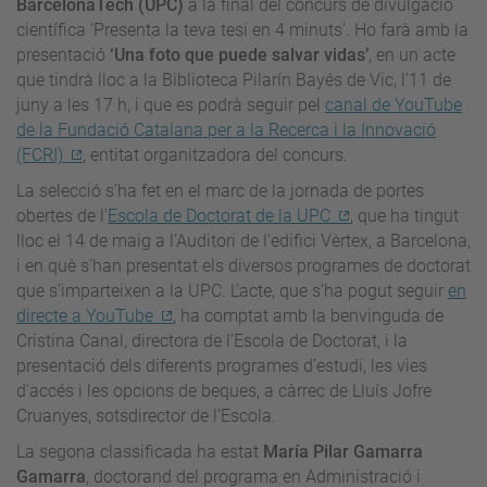
BarcelonaTech (UPC)
a la final del concurs de divulgació
científica ‘Presenta la teva tesi en 4 minuts’. Ho farà amb la
presentació
‘Una foto que puede salvar vidas’
,
en un acte
que tindrà lloc a la Biblioteca Pilarín Bayés de Vic, l’11 de
juny a les 17 h, i que es podrà seguir pel
canal de YouTube
de la Fundació Catalana per a la Recerca i la Innovació
(FCRI)
, entitat organitzadora del concurs.
La selecció s’ha fet en el marc de la jornada de portes
obertes de l'
Escola de Doctorat de la UPC
, que ha tingut
lloc el 14 de maig a l’Auditori de l’edifici Vèrtex, a Barcelona,
i en què s’han presentat els diversos programes de doctorat
que s'imparteixen a la UPC. L’acte, que
s
’ha pogut seguir
en
directe a YouTube
, ha comptat amb la benvinguda de
Cristina Canal, directora de l’Escola de Doctorat, i la
presentació dels diferents programes d’estudi, les vies
d’accés i les opcions de beques, a càrrec de
Lluís Jofre
Cruanyes, sotsdirector de l’Escola
.
La segona classificada ha estat
María Pilar Gamarra
Gamarra
, doctorand del programa en Administració i