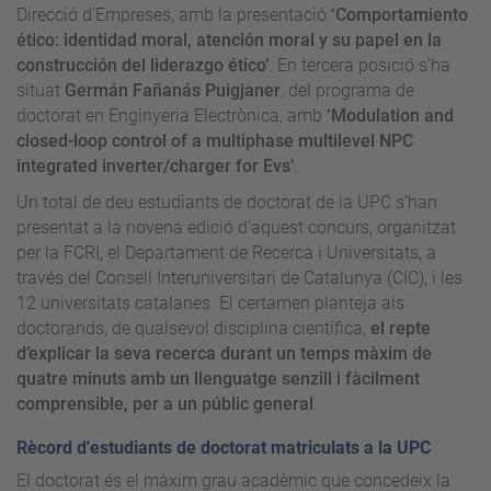
Direcció d’Empreses, amb la presentació
‘Comportamiento
ético: identidad moral, atención moral y su papel en la
construcción del liderazgo ético’
. En tercera posició s’ha
situat
Germán Fañanás Puigjaner
, del programa de
doctorat en Enginyeria Electrònica, amb
‘Modulation and
closed-loop control of a multiphase multilevel NPC
integrated inverter/charger for Evs’
.
Un total de deu estudiants de doctorat de la UPC s’han
presentat a la novena edició d’aquest concurs, organitzat
per la FCRI, el Departament de Recerca i Universitats, a
través del Consell Interuniversitari de Catalunya (CIC), i les
12 universitats catalanes. El certamen planteja als
doctorands, de qualsevol disciplina científica,
el repte
d’explicar la seva recerca durant un temps màxim de
quatre minuts amb un llenguatge senzill i fàcilment
comprensible, per a un públic general
.
Rècord d'estudiants de doctorat matriculats a la UPC
El doctorat és el màxim grau acadèmic que concedeix la