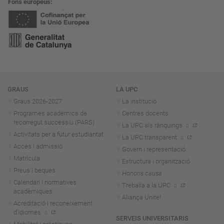
Fons europeus
Navegació
GRAUS
LA UPC
Graus 2026-202
7
La institució
Programes acadèmics de
Centres docents
recorregut successiu (PARS)
La UPC als rànquings
Activitats per a futur estudiantat
La UPC transparent
Accés i admissió
Govern i representació
Matrícula
Estructura i organització
Preus i beques
Honoris causa
Calendari i normatives
Treballa a la UPC
acadèmiques
Aliança Unite!
Acreditació i reconeixement
d'idiomes
SERVEIS UNIVERSITARIS