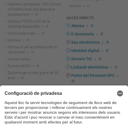
Màsters i postgraus. UPC School
Alumni
of Professional and Executive
Development
ACCÉS DIRECTE
Campus FPCAT-UPC de la
Atenea
Mobilitat Sostenible
Microcredencials
E-Secretaria
Idiomes
Seu electrònica
Formació per al professorat no
Identitat digital
universitari
Serveis TIC
Cursos d'estiu
Cursos MOOC
Licitació electrònica
Diploma per a més grans de 55
Portal del Personal UPC
anys
Directori PDI i PTGAS
R+D+I
Actualitat R+D+I
Marca corporativa
La recerca a la UPC
UPCshop, marxandatge
La transferència, l'emprenedoria i
Sala de premsa
la innovació a la UPC
Foment i suport a la recerca
Seguretat i salut