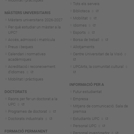
Mobilitat i pràctiques
Tots els serveis
Biblioteca
MÀSTERS UNIVERSITARIS
Mobilitat
Màsters universitaris 2026-202
7
Idiomes
Per què estudiar un màster a la
UPC?
Esports
Accés, admissió i matrícula
Borsa de treball
Preus i beques
Allotjaments
Calendari i normatives
Centre Universitari de la Visió
acadèmiques
Acreditació i reconeixement
UPCArts, la comunitat cultural
d'idiomes
Mobilitat i pràctiques
INFORMACIÓ PER A
DOCTORATS
Futur estudiantat
Raons per fer un doctorat a la
Empresa
UPC
Mitjans de comunicació. Sala de
Programes de doctorat
premsa
Doctorats industrials
Estudiants UPC
Personal UPC
FORMACIÓ PERMANENT
Personal investigador