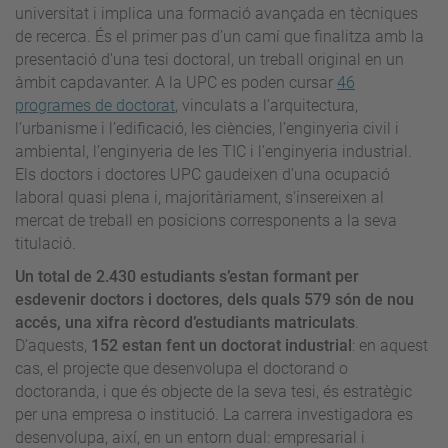
universitat i implica una formació avançada en tècniques
de recerca. És el primer pas d’un camí que finalitza amb la
presentació d’una tesi doctoral, un treball original en un
àmbit capdavanter. A la UPC es poden cursar
46
programes de doctorat
, vinculats a l’arquitectura,
l’urbanisme i l’edificació, les ciències, l’enginyeria civil i
ambiental, l’enginyeria de les TIC i l’enginyeria industrial.
Els doctors i doctores UPC gaudeixen d’una ocupació
laboral quasi plena i, majoritàriament, s'insereixen al
mercat de treball en posicions corresponents a la seva
titulació.
Un total de 2.430 estudiants s’estan formant per
esdevenir doctors i doctores,
dels quals 579 són de nou
accés,
una xifra rècord d’estudiants matriculats
.
D’aquests,
152 estan fent un doctorat industrial
: en aquest
cas, el projecte que desenvolupa el doctorand o
doctoranda, i que és objecte de la seva tesi, és estratègic
per una empresa o institució. La carrera investigadora es
desenvolupa, així, en un entorn dual: empresarial i