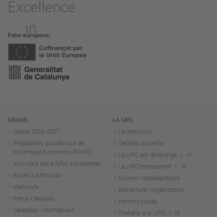
Fons europeus
Navegació
GRAUS
LA UPC
Graus 2026-202
7
La institució
Programes acadèmics de
Centres docents
recorregut successiu (PARS)
La UPC als rànquings
Activitats per a futur estudiantat
La UPC transparent
Accés i admissió
Govern i representació
Matrícula
Estructura i organització
Preus i beques
Honoris causa
Calendari i normatives
Treballa a la UPC