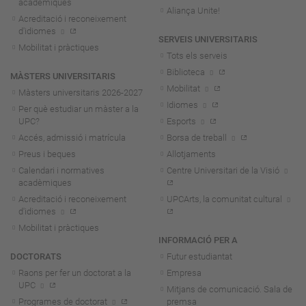
acadèmiques
Aliança Unite!
Acreditació i reconeixement
d'idiomes
SERVEIS UNIVERSITARIS
Mobilitat i pràctiques
Tots els serveis
Biblioteca
MÀSTERS UNIVERSITARIS
Mobilitat
Màsters universitaris 2026-202
7
Idiomes
Per què estudiar un màster a la
UPC?
Esports
Accés, admissió i matrícula
Borsa de treball
Preus i beques
Allotjaments
Calendari i normatives
Centre Universitari de la Visió
acadèmiques
Acreditació i reconeixement
UPCArts, la comunitat cultural
d'idiomes
Mobilitat i pràctiques
INFORMACIÓ PER A
DOCTORATS
Futur estudiantat
Raons per fer un doctorat a la
Empresa
UPC
Mitjans de comunicació. Sala de
Programes de doctorat
premsa