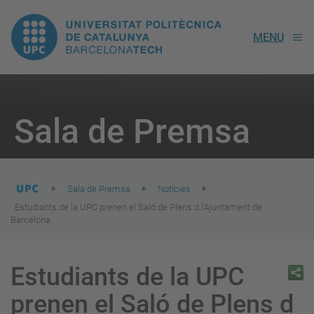
UPC.
MENU
Universitat
Politècnica
You
are
Sala de Premsa
here:
de
Catalunya
Sala de Premsa
Notícies
Estudiants de la UPC prenen el Saló de Plens d l’Ajuntament de
Barcelona
Estudiants de la UPC
prenen el Saló de Plens d