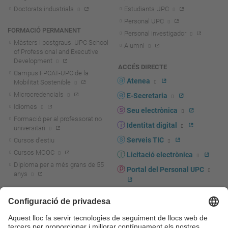
Doctorats industrials
Estudiants UPC
Personal UPC
FORMACIÓ PERMANENT
Personal investigador
Màsters i postgraus. UPC School
Alumni
of Professional and Executive
Development
ACCÉS DIRECTE
Campus FPCAT-UPC de la
Atenea
Mobilitat Sostenible
Microcredencials
E-Secretaria
Idiomes
Seu electrònica
Formació per al professorat no
Identitat digital
universitari
Serveis TIC
Cursos d'estiu
Cursos MOOC
Licitació electrònica
Diploma per a més grans de 55
Portal del Personal UPC
anys
Directori PDI i PTGAS
R+D+I
Actualitat R+D+I
Marca corporativa
La recerca a la UPC
UPCshop, marxandatge