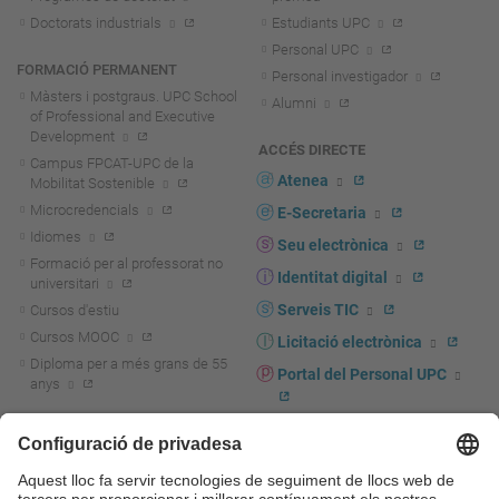
Doctorats industrials
Estudiants UPC
Personal UPC
FORMACIÓ PERMANENT
Personal investigador
Màsters i postgraus. UPC School
Alumni
of Professional and Executive
Development
ACCÉS DIRECTE
Campus FPCAT-UPC de la
Atenea
Mobilitat Sostenible
Microcredencials
E-Secretaria
Idiomes
Seu electrònica
Formació per al professorat no
Identitat digital
universitari
Serveis TIC
Cursos d'estiu
Cursos MOOC
Licitació electrònica
Diploma per a més grans de 55
Portal del Personal UPC
anys
Directori PDI i PTGAS
R+D+I
Actualitat R+D+I
Marca corporativa
La recerca a la UPC
UPCshop, marxandatge