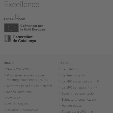
Fons europeus
Navegació
GRAUS
LA UPC
Graus 2026-202
7
La institució
Programes acadèmics de
Centres docents
recorregut successiu (PARS)
La UPC als rànquings
Activitats per a futur estudiantat
La UPC transparent
Accés i admissió
Govern i representació
Matrícula
Estructura i organització
Preus i beques
Honoris causa
Calendari i normatives
Treballa a la UPC