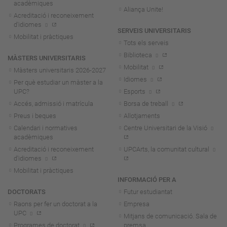
acadèmiques
Aliança Unite!
Acreditació i reconeixement
d'idiomes
SERVEIS UNIVERSITARIS
Mobilitat i pràctiques
Tots els serveis
Biblioteca
MÀSTERS UNIVERSITARIS
Mobilitat
Màsters universitaris 2026-202
7
Idiomes
Per què estudiar un màster a la
UPC?
Esports
Accés, admissió i matrícula
Borsa de treball
Preus i beques
Allotjaments
Calendari i normatives
Centre Universitari de la Visió
acadèmiques
Acreditació i reconeixement
UPCArts, la comunitat cultural
d'idiomes
Mobilitat i pràctiques
INFORMACIÓ PER A
DOCTORATS
Futur estudiantat
Raons per fer un doctorat a la
Empresa
UPC
Mitjans de comunicació. Sala de
Programes de doctorat
premsa