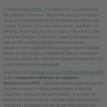
El congrés
OCEANOISE
ha esdevingut una plataforma
per compartir, examinar i debatre els avenços en l’estudi i
l’avaluació dels efectes del soroll antropogènic en la vida
marina. Enguany, en la seva quarta edició, que tindrà lloc
del 25 al 29 de maig, reunirà a l’Auditori Municipal Eudald
Toldrà de Vilanova i la Geltrú (C. Olesa de Bonesvalls, 8)
més de 200 científics i experts internacionals que
exposaran les investigacions i solucions desenvolupades
durant els últims anys en matèria de ciència, tecnologia i
regulació, avaluar-les i identificar buits de coneixement que
puguin orientar recerques futures.
Organitzat pel
Laboratori d’Aplicacions Bioacústiques (LAB)
de la
Universitat Politècnica de Catalunya -
BarcelonaTech (UPC)
, que en les darreres dues dècades ha
contribuït a donar forma als enfocaments actuals de
seguiment i avaluació del soroll oceànic, el congrés vol
aportar una base científica i dialogar sobre les pràctiques
industrials i polítiques que han de permetre protegir els