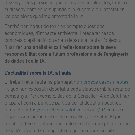
dissenyar, les persones que hi estarien implicades, tant en
el disseny com en la supervisió, així com a qui afectarien
les decisions que implementaria la IA.
També han hagut de tenir en compte qüestions
econòmiques, d’impacte ambiental i preparar casos
concrets d’aplicació, que han debatut a l’aula. L’objectiu
final:
fer una anàlisi ètica i reflexionar sobre la seva
responsabilitat com a futurs professionals de l’enginyeria
de dades i de la IA
.
L’actualitat sobre la IA, a l’aula
El treball fet a l’aula ha plantejat
nombrosos casos i reptes
, que han exposat i debatut a cada classe amb la resta de
companys. Per exemple, des de la Conseller-IA de Salut han
preparat com a punt de partida per al debat un petit joc
interactiu
https://conselleria-salut.vercel.app/
en què el
jugador/a assumeix el rol de conseller/a de salut. El joc
mostra diferents situacions i dilemes ètics que planteja l’ús
de la IA i n’analitza l’impacte en quatre grans àmbits: