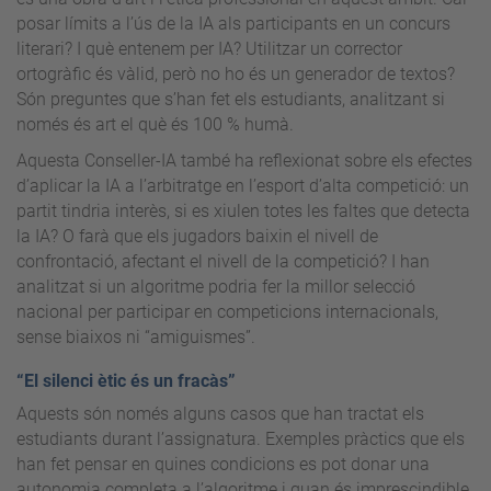
posar límits a l’ús de la IA als participants en un concurs
literari? I què entenem per IA? Utilitzar un corrector
ortogràfic és vàlid, però no ho és un generador de textos?
Són preguntes que s’han fet els estudiants, analitzant si
només és art el què és 100 % humà.
Aquesta Conseller-IA també ha reflexionat sobre els efectes
d’aplicar la IA a l’arbitratge en l’esport d’alta competició: un
partit tindria interès, si es xiulen totes les faltes que detecta
la IA? O farà que els jugadors baixin el nivell de
confrontació, afectant el nivell de la competició? I han
analitzat si un algoritme podria fer la millor selecció
nacional per participar en competicions internacionals,
sense biaixos ni “amiguismes”.
“El silenci ètic és un fracàs”
Aquests són només alguns casos que han tractat els
estudiants durant l’assignatura. Exemples pràctics que els
han fet pensar en quines condicions es pot donar una
autonomia completa a l’algoritme i quan és imprescindible