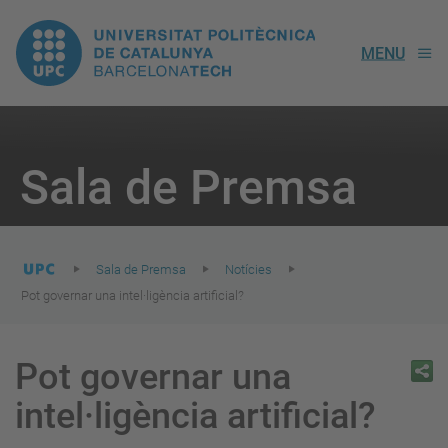
UPC.
MENU
Universitat
Politècnica
You
are
Sala de Premsa
here:
de
Catalunya
Sala de Premsa
Notícies
Pot governar una intel·ligència artificial?
Pot governar una
intel·ligència artificial?