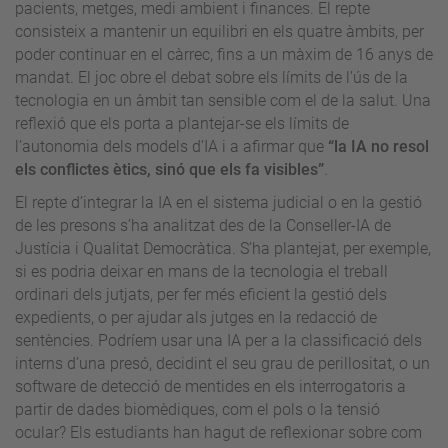
pacients, metges, medi ambient i finances. El repte
consisteix a mantenir un equilibri en els quatre àmbits, per
poder continuar en el càrrec, fins a un màxim de 16 anys de
mandat. El joc obre el debat sobre els límits de l’ús de la
tecnologia en un àmbit tan sensible com el de la salut. Una
reflexió que els porta a plantejar-se els límits de
l’autonomia dels models d’IA i a afirmar que
“la IA no resol
els conflictes ètics, sinó que els fa visibles”
.
El repte d’integrar la IA en el sistema judicial o en la gestió
de les presons s’ha analitzat des de la Conseller-IA de
Justícia i Qualitat Democràtica. S’ha plantejat, per exemple,
si es podria deixar en mans de la tecnologia el treball
ordinari dels jutjats, per fer més eficient la gestió dels
expedients, o per ajudar als jutges en la redacció de
sentències. Podríem usar una IA per a la classificació dels
interns d’una presó, decidint el seu grau de perillositat, o un
software de detecció de mentides en els interrogatoris a
partir de dades biomèdiques, com el pols o la tensió
ocular? Els estudiants han hagut de reflexionar sobre com