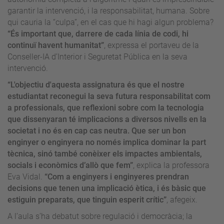
garantir la intervenció, i la responsabilitat, humana. Sobre
qui cauria la “culpa”, en el cas que hi hagi algun problema?
“És important que, darrere de cada línia de codi, hi
continuï havent humanitat”
, expressa el portaveu de la
Conseller-IA d’Interior i Seguretat Pública en la seva
intervenció.
“L'objectiu d'aquesta assignatura és que el nostre
estudiantat reconegui la seva futura responsabilitat com
a professionals, que reflexioni sobre com la tecnologia
que dissenyaran té implicacions a diversos nivells en la
societat i no és en cap cas neutra. Que ser un bon
enginyer o enginyera no només implica dominar la part
tècnica, sinó també conèixer els impactes ambientals,
socials i econòmics d’allò que fem”
, explica la professora
Eva Vidal.
“Com a enginyers i enginyeres prendran
decisions que tenen una implicació ètica, i és bàsic que
estiguin preparats, que tinguin esperit crític”
, afegeix.
A l’aula s’ha debatut sobre regulació i democràcia; la