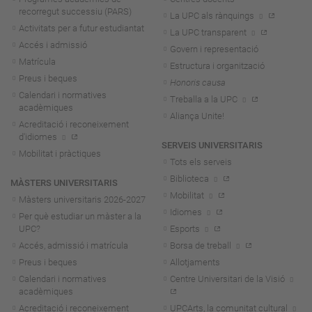
recorregut successiu (PARS)
La UPC als rànquings
Activitats per a futur estudiantat
La UPC transparent
Accés i admissió
Govern i representació
Matrícula
Estructura i organització
Preus i beques
Honoris causa
Calendari i normatives
Treballa a la UPC
acadèmiques
Aliança Unite!
Acreditació i reconeixement
d'idiomes
SERVEIS UNIVERSITARIS
Mobilitat i pràctiques
Tots els serveis
Biblioteca
MÀSTERS UNIVERSITARIS
Mobilitat
Màsters universitaris 2026-202
7
Idiomes
Per què estudiar un màster a la
UPC?
Esports
Accés, admissió i matrícula
Borsa de treball
Preus i beques
Allotjaments
Calendari i normatives
Centre Universitari de la Visió
acadèmiques
Acreditació i reconeixement
UPCArts, la comunitat cultural