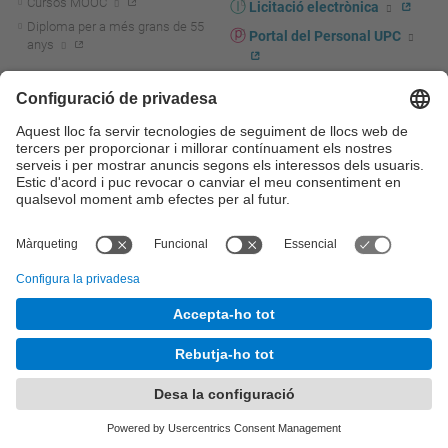
Cursos MOOC
Licitació electrònica
Diploma per a més grans de 55
Portal del Personal UPC
anys
Directori PDI i PTGAS
R+D+I
Actualitat R+D+I
Marca corporativa
La recerca a la UPC
UPCshop, marxandatge
La transferència, l'emprenedoria i
Sala de premsa
la innovació a la UPC
Foment i suport a la recerca
Seguretat i salut
Foment i suport a la
Autoprotecció i emergències
transferència, l'emprenedoria i la
innovació
Serveis per a empreses
Serveis Cientificotècnics
© UPC
Universitat Politècnica de Catalunya - BarcelonaTech
Contacte
Mapa del web
Accessibilitat
Avís legal
Configuració de privadesa