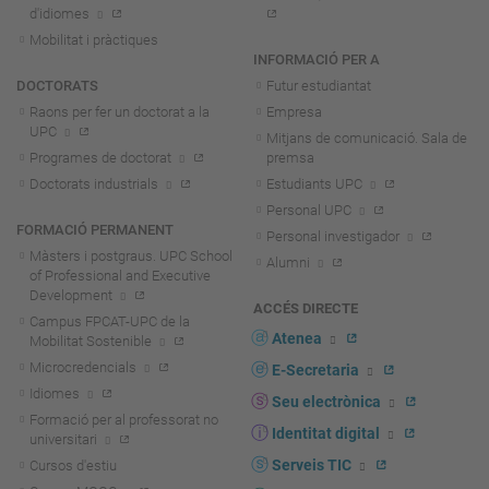
d'idiomes
Mobilitat i pràctiques
INFORMACIÓ PER A
DOCTORATS
Futur estudiantat
Raons per fer un doctorat a la
Empresa
UPC
Mitjans de comunicació. Sala de
Programes de doctorat
premsa
Doctorats industrials
Estudiants UPC
Personal UPC
FORMACIÓ PERMANENT
Personal investigador
Màsters i postgraus. UPC School
Alumni
of Professional and Executive
Development
ACCÉS DIRECTE
Campus FPCAT-UPC de la
Atenea
Mobilitat Sostenible
Microcredencials
E-Secretaria
Idiomes
Seu electrònica
Formació per al professorat no
Identitat digital
universitari
Serveis TIC
Cursos d'estiu