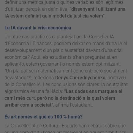
definir una mètrica justa o quines variables són legítimes
d’utilitzar, perquè, en definitiva,
“dissenyant i utilitzant una
IA estem definint quin model de justícia volem”
.
La IA davant la crisi econòmica
Un altre cas pràctic és el plantejat per la Conseller-IA
d’Economia i Finances: podríem deixar en mans d’una IA el
desenvolupament d’un pla d’austeritat davant d’una crisi
econòmica? Aquí, els estudiants s’han preguntat si, en
aplicar-lo, estem governant o només estem optimitzant.
“Un pla pot ser matemàticament coherent, però socialment
devastador?”, reflexiona
Denys Cherednychenko
,
portaveu
de la Conseller-IA.
Les conclusions són clares: la neutralitat
algorísmica és una fal·làcia:
“Les dades ens marquen el
camí més curt, però no la destinació a la qual volem
arribar com a societat”
, afirma l'estudiant.
És art només el què és 100 % humà?
La Conseller-IA de Cultura i Esports han debatut sobre què
és una obra d’art i l’ètica professional en aquest àmbit. Cal