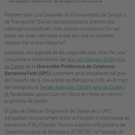
han debatut l'impacte ètic de delegar funcions a una IA.
Podríem tenir una Conseller-IA d’Universitats, de Sanitat o
de Transports? Quines decisions podria prendre una
intel·ligència artificial i sota quines condicions? On cal
posar les línies vermelles sobre allò que no podríem
delegar mai a una màquina?
Aquestes són algunes de les preguntes que s’han fet una
cinquantena d’estudiants del
grau en Ciència i Enginyeria
de Dades
de la
Universitat Politècnica de Catalunya -
BarcelonaTech (UPC)
juntament amb estudiants del grau
en Filosofia de la Universitat de Barcelona (UB), en el marc
de l’assignatura
Temes Avançats d'Enginyeria de Dades I
, focalitzada aquest curs en l'ètica en l'àrea de ciència i
enginyeria de dades.
El grau en Ciència i Enginyeria de Dades de la UPC
s'imparteix conjuntament entre la Facultat d'Informàtica de
Barcelona (FIB), l'Escola Tècnica Superior d'Enginyeria de
Telecomunicació de Barcelona (ETSETB) i la Facultat de