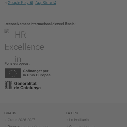
a
Google Play
i
AppStore
Reconeixement internacional d’excel·lència
Fons europeus
Navegació
GRAUS
LA UPC
Graus 2026-202
7
La institució
Programes acadèmics de
Centres docents