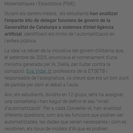
Matemàtiques i Estadística (FME).
Durant els darrers mesos, els estudiants
han analitzat
l'impacte ètic de delegar funcions de govern de la
Generalitat de Catalunya a sistemes d'intel·ligència
artificial
, identificant els límits de l'automatització en
l'esfera pública.
La idea va néixer de la iniciativa del govern d’Albània que,
el setembre de 2025, anunciava el nomenament d’una
ministra generada per IA, Diella, per lluitar contra la
corrupció.
Eva Vidal
, professora de la ETSETB i
responsable de l’assignatura, va creure que era un bon punt
de partida per obrir el debat a l’aula.
Així, els estudiants, dividits en 12 grups, se’ls ha assignat
una conselleria i han hagut de definir el seu "nivell
d'automatització". Per a cada Conseller-IA, han analitzat
diferents qüestions, com ara les funcions que podrien ser
automatitzades, les dades que serien necessàries i com es
recollirien, els tipus de models d’IA que es podrien