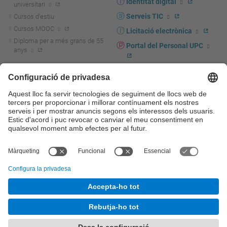
Identitat digital
universitari
Serveis TIC
Cursos d'estiu
Cursos MOOC
Licitació electrònica
Diploma per a més grans de 55
Portal del Personal UPC
anys
Directori PDI i PTGAS
R+D+I
Actualitat R+D+I
Marca corporativa
La recerca a la UPC
UPCshop, marxandatge
La transferència, l'emprenedoria i
Sala de premsa
la innovació a la UPC
Foment i suport a la recerca
Seguretat i salut
Foment i suport a la
Autoprotecció i emergències
transferència, l'emprenedoria i la
innovació
Serveis per a empreses
Serveis Cientificotècnics
© UPC
Universitat Politècnica de Catalunya - BarcelonaTech