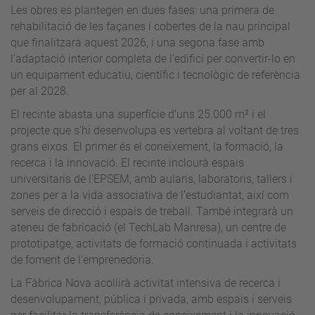
Les obres es plantegen en dues fases: una primera de
rehabilitació de les façanes i cobertes de la nau principal
que finalitzarà aquest 2026, i una segona fase amb
l’adaptació interior completa de l’edifici per convertir-lo en
un equipament educatiu, científic i tecnològic de referència
per al 2028.
El recinte abasta una superfície d’uns 25.000 m² i el
projecte que s’hi desenvolupa es vertebra al voltant de tres
grans eixos. El primer és el coneixement, la formació, la
recerca i la innovació. El recinte inclourà espais
universitaris de l'EPSEM, amb aularis, laboratoris, tallers i
zones per a la vida associativa de l’estudiantat, així com
serveis de direcció i espais de treball. També integrarà un
ateneu de fabricació (el TechLab Manresa), un centre de
prototipatge, activitats de formació continuada i activitats
de foment de l’emprenedoria.
La Fàbrica Nova acollirà activitat intensiva de recerca i
desenvolupament, pública i privada, amb espais i serveis