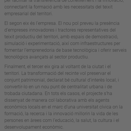
per facilitar la transferència de coneixement i la innovació,
connectant la formació amb les necessitats del teixit
empresarial del territori.
El segon eix és l’empresa. El nou pol preveu la presència
d’empreses innovadores i tractores representatives del
teixit productiu del territori, amb espais de demostració,
simulació i experimentació, així com infraestructures per
fomentar l’emprenedoria de base tecnològica i oferir serveis
tecnològics avançats al sector productiu.
Finalment, el tercer eix gira al voltant de la ciutat i el
territori. La transformació del recinte vol preservar el
conjunt patrimonial, declarat bé cultural d’interès local, i
convertir-lo en un nou punt de centralitat urbana i de
trobada ciutadana. En tots els casos, el projecte s’ha
dissenyat de manera col·laborativa amb els agents
econòmics locals en el marc d’una universitat cívica on la
formació, la recerca i la innovació millorin la vida de les
persones en àrees com l’educació, la salut, la cultura i el
desenvolupament econòmic.