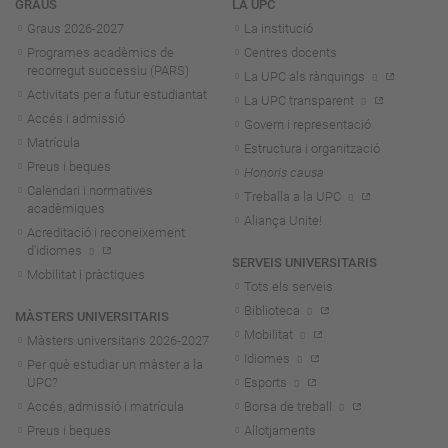
Navegació
GRAUS
LA UPC
Graus 2026-202
7
La institució
Programes acadèmics de
Centres docents
recorregut successiu (PARS)
La UPC als rànquings
Activitats per a futur estudiantat
La UPC transparent
Accés i admissió
Govern i representació
Matrícula
Estructura i organització
Preus i beques
Honoris causa
Calendari i normatives
Treballa a la UPC
acadèmiques
Aliança Unite!
Acreditació i reconeixement
d'idiomes
SERVEIS UNIVERSITARIS
Mobilitat i pràctiques
Tots els serveis
Biblioteca
MÀSTERS UNIVERSITARIS
Mobilitat
Màsters universitaris 2026-202
7
Idiomes
Per què estudiar un màster a la
UPC?
Esports
Accés, admissió i matrícula
Borsa de treball
Preus i beques
Allotjaments