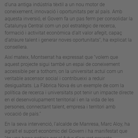
d’una antiga indústria tèxtil a un nou motor de
coneixement, innovació i oportunitats per al país. Amb
aquesta inversió, el Govern fa un pas ferm per consolidar la
Catalunya Central com un pol estratègic de recerca,
formació i activitat econòmica d’alt valor afegit, capaç
d’atraure talent i generar noves oportunitats”, ha explicat la
consellera.
Així mateix, Montserrat ha expressat que “volem que
aquest projecte sigui també un espai de coneixement
accessible per a tothom, on la universitat actuï com un
veritable ascensor social i contribueixi a reduir
desigualtats. La Fàbrica Nova és un exemple de com la
política de recerca i universitats pot tenir un impacte directe
en el desenvolupament territorial i en la vida de les
persones, connectant talent, empresa i territori amb
vocació de país.”
En la seva intervenció, l’alcalde de Manresa, Marc Aloy, ha
agraït el suport econòmic del Govern i ha manifestat que