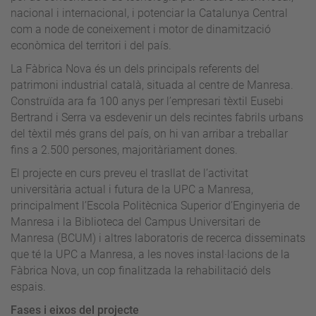
nacional i internacional, i potenciar la Catalunya Central
com a node de coneixement i motor de dinamització
econòmica del territori i del país.
La Fàbrica Nova és un dels principals referents del
patrimoni industrial català, situada al centre de Manresa.
Construïda ara fa 100 anys per l’empresari tèxtil Eusebi
Bertrand i Serra va esdevenir un dels recintes fabrils urbans
del tèxtil més grans del país, on hi van arribar a treballar
fins a 2.500 persones, majoritàriament dones.
El projecte en curs preveu el trasllat de l’activitat
universitària actual i futura de la UPC a Manresa,
principalment l’Escola Politècnica Superior d’Enginyeria de
Manresa i la Biblioteca del Campus Universitari de
Manresa (BCUM) i altres laboratoris de recerca disseminats
que té la UPC a Manresa, a les noves instal·lacions de la
Fàbrica Nova, un cop finalitzada la rehabilitació dels
espais.
Fases i eixos del projecte