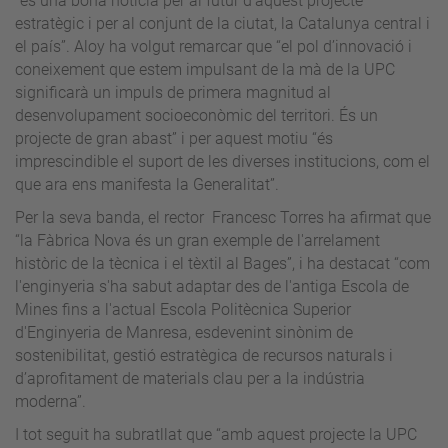
“és una bona notícia per al futur d’aquest projecte
estratègic i per al conjunt de la ciutat, la Catalunya central i
el país”. Aloy ha volgut remarcar que “el pol d’innovació i
coneixement que estem impulsant de la mà de la UPC
significarà un impuls de primera magnitud al
desenvolupament socioeconòmic del territori. És un
projecte de gran abast” i per aquest motiu “és
imprescindible el suport de les diverses institucions, com el
que ara ens manifesta la Generalitat”.
Per la seva banda, el rector Francesc Torres ha afirmat que
“la Fàbrica Nova és un gran exemple de l'arrelament
històric de la tècnica i el tèxtil al Bages”, i ha destacat “com
l'enginyeria s'ha sabut adaptar des de l'antiga Escola de
Mines fins a l'actual Escola Politècnica Superior
d'Enginyeria de Manresa, esdevenint sinònim de
sostenibilitat, gestió estratègica de recursos naturals i
d’aprofitament de materials clau per a la indústria
moderna”.
I tot seguit ha subratllat que “amb aquest projecte la UPC