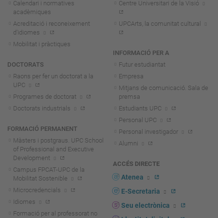
Calendari i normatives
Centre Universitari de la Visió
acadèmiques
Acreditació i reconeixement
UPCArts, la comunitat cultural
d'idiomes
Mobilitat i pràctiques
INFORMACIÓ PER A
DOCTORATS
Futur estudiantat
Raons per fer un doctorat a la
Empresa
UPC
Mitjans de comunicació. Sala de
Programes de doctorat
premsa
Doctorats industrials
Estudiants UPC
Personal UPC
FORMACIÓ PERMANENT
Personal investigador
Màsters i postgraus. UPC School
Alumni
of Professional and Executive
Development
ACCÉS DIRECTE
Campus FPCAT-UPC de la
Atenea
Mobilitat Sostenible
Microcredencials
E-Secretaria
Idiomes
Seu electrònica
Formació per al professorat no