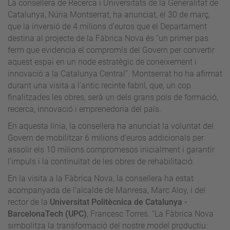
La consellera de Recerca i Universitats de la Generalitat de
Catalunya, Núria Montserrat, ha anunciat, el 30 de març,
que la inversió de 4 milions d’euros que el Departament
destina al projecte de la Fàbrica Nova és “un primer pas
ferm que evidencia el compromís del Govern per convertir
aquest espai en un node estratègic de coneixement i
innovació a la Catalunya Central”. Montserrat ho ha afirmat
durant una visita a l’antic recinte fabril, que, un cop
finalitzades les obres, serà un dels grans pols de formació,
recerca, innovació i emprenedoria del país.
En aquesta línia, la consellera ha anunciat la voluntat del
Govern de mobilitzar 6 milions d’euros addicionals per
assolir els 10 milions compromesos inicialment i garantir
l’impuls i la continuïtat de les obres de rehabilitació.
En la visita a la Fàbrica Nova, la consellera ha estat
acompanyada de l’alcalde de Manresa, Marc Aloy, i del
rector de la
Universitat Politècnica de Catalunya -
BarcelonaTech (UPC)
, Francesc Torres. “La Fàbrica Nova
simbolitza la transformació del nostre model productiu: