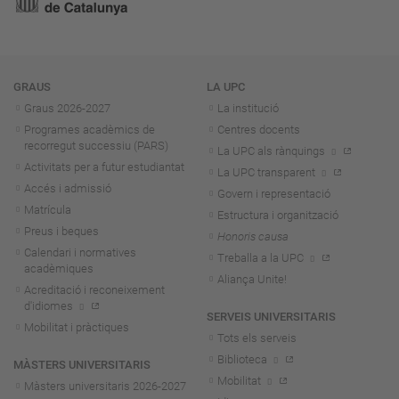
Navegació
GRAUS
LA UPC
Graus 2026-202
7
La institució
Programes acadèmics de
Centres docents
recorregut successiu (PARS)
La UPC als rànquings
Activitats per a futur estudiantat
La UPC transparent
Accés i admissió
Govern i representació
Matrícula
Estructura i organització
Preus i beques
Honoris causa
Calendari i normatives
Treballa a la UPC
acadèmiques
Aliança Unite!
Acreditació i reconeixement
d'idiomes
SERVEIS UNIVERSITARIS
Mobilitat i pràctiques
Tots els serveis
Biblioteca
MÀSTERS UNIVERSITARIS
Mobilitat
Màsters universitaris 2026-202
7