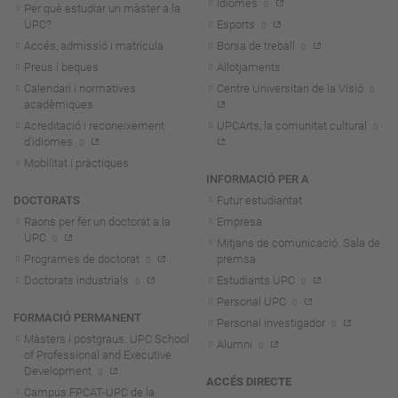
Idiomes
Per què estudiar un màster a la
UPC?
Esports
Accés, admissió i matrícula
Borsa de treball
Preus i beques
Allotjaments
Calendari i normatives
Centre Universitari de la Visió
acadèmiques
Acreditació i reconeixement
UPCArts, la comunitat cultural
d'idiomes
Mobilitat i pràctiques
INFORMACIÓ PER A
DOCTORATS
Futur estudiantat
Raons per fer un doctorat a la
Empresa
UPC
Mitjans de comunicació. Sala de
Programes de doctorat
premsa
Doctorats industrials
Estudiants UPC
Personal UPC
FORMACIÓ PERMANENT
Personal investigador
Màsters i postgraus. UPC School
Alumni
of Professional and Executive
Development
ACCÉS DIRECTE
Campus FPCAT-UPC de la