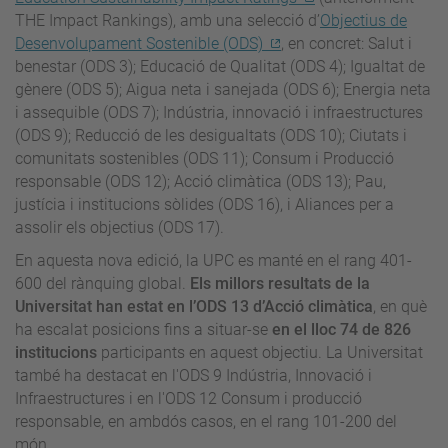
THE Impact Rankings), amb una selecció d’
Objectius de
Desenvolupament Sostenible (ODS)
, en concret: Salut i
benestar (ODS 3); Educació de Qualitat (ODS 4); Igualtat de
gènere (ODS 5); Aigua neta i sanejada (ODS 6); Energia neta
i assequible (ODS 7); Indústria, innovació i infraestructures
(ODS 9); Reducció de les desigualtats (ODS 10); Ciutats i
comunitats sostenibles (ODS 11); Consum i Producció
responsable (ODS 12); Acció climàtica (ODS 13); Pau,
justícia i institucions sòlides (ODS 16), i Aliances per a
assolir els objectius (ODS 17).
En aquesta nova edició, la UPC es manté en el rang 401-
600 del rànquing global.
Els millors resultats de la
Universitat han estat en l’ODS 13 d’Acció climàtica
, en què
ha escalat posicions fins a situar-se
en el lloc 74 de 826
institucions
participants en aquest objectiu. La Universitat
també ha destacat en l'ODS 9 Indústria, Innovació i
Infraestructures i en l'ODS 12 Consum i producció
responsable, en ambdós casos, en el rang 101-200 del
món.