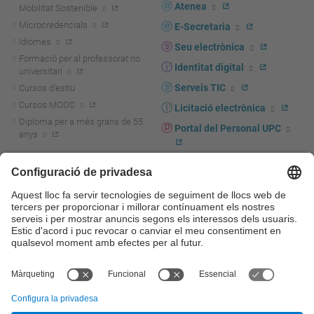
Atenea
Mobilitat Sostenible
Microcredencials
E-Secretaria
Idiomes
Seu electrònica
Formació per al professorat no
Identitat digital
universitari
Serveis TIC
Cursos d'estiu
Cursos MOOC
Licitació electrònica
Diploma per a més grans de 55
Portal del Personal UPC
anys
Directori PDI i PTGAS
R+D+I
Actualitat R+D+I
Marca corporativa
La recerca a la UPC
UPCshop, marxandatge
La transferència, l'emprenedoria i
Sala de premsa
la innovació a la UPC
Foment i suport a la recerca
Seguretat i salut
Foment i suport a la
Autoprotecció i emergències
transferència, l'emprenedoria i la
innovació
Serveis per a empreses