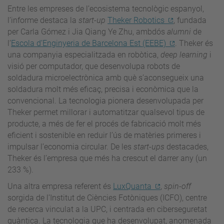
Entre les empreses de l’ecosistema tecnològic espanyol,
l’informe destaca la
start-up
Theker Robotics
, fundada
per Carla Gómez i Jia Qiang Ye Zhu, ambdós
alumni
de
l’
Escola d’Enginyeria de Barcelona Est (EEBE)
. Theker és
una companyia especialitzada en robòtica,
deep learning
i
visió per computador, que desenvolupa robots de
soldadura microelectrònica amb què s’aconsegueix una
soldadura molt més eficaç, precisa i econòmica que la
convencional. La tecnologia pionera desenvolupada per
Theker permet millorar i automatitzar qualsevol tipus de
producte, a més de fer el procés de fabricació molt més
eficient i sostenible en reduir l’ús de matèries primeres i
impulsar l’economia circular. De les
start-ups
destacades,
Theker és l’empresa que més ha crescut el darrer any (un
233 %).
Una altra empresa referent és
LuxQuanta
,
spin-off
sorgida de l’Institut de Ciències Fotòniques (ICFO), centre
de recerca vinculat a la UPC, i centrada en ciberseguretat
quàntica. La tecnologia que ha desenvolupat, anomenada