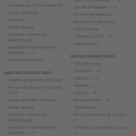
Activitats per a futur estudiantat
La UPC transparent
Accés i admissió
Govern i representació
Matrícula
Estructura i organització
Preus i beques
Honoris causa
Calendari i normatives
Treballa a la UPC
acadèmiques
Aliança Unite!
Acreditació i reconeixement
d'idiomes
SERVEIS UNIVERSITARIS
Mobilitat i pràctiques
Tots els serveis
Biblioteca
MÀSTERS UNIVERSITARIS
Mobilitat
Màsters universitaris 2026-202
7
Idiomes
Per què estudiar un màster a la
UPC?
Esports
Accés, admissió i matrícula
Borsa de treball
Preus i beques
Allotjaments
Calendari i normatives
Centre Universitari de la Visió
acadèmiques
Acreditació i reconeixement
UPCArts, la comunitat cultural
d'idiomes