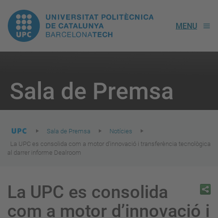
UPC.
MENU
Universitat
Politècnica
You
are
Sala de Premsa
here:
de
Catalunya
Sala de Premsa
Notícies
La UPC es consolida com a motor d’innovació i transferència tecnològica
al darrer informe Dealroom
La UPC es consolida
com a motor d’innovació i