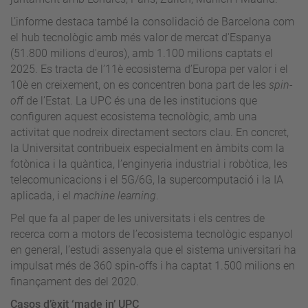
L’informe destaca també la consolidació de Barcelona com
el hub tecnològic amb més valor de mercat d'Espanya
(51.800 milions d'euros), amb 1.100 milions captats el
2025. Es tracta de l’11è ecosistema d’Europa per valor i el
10è en creixement, on es concentren bona part de les
spin-
of
f de l’Estat. La UPC és una de les institucions que
configuren aquest ecosistema tecnològic, amb una
activitat que nodreix directament sectors clau. En concret,
la Universitat contribueix especialment en àmbits com la
fotònica i la quàntica, l’enginyeria industrial i robòtica, les
telecomunicacions i el 5G/6G, la supercomputació i la IA
aplicada, i el
machine learning
.
Pel que fa al paper de les universitats i els centres de
recerca com a motors de l’ecosistema tecnològic espanyol
en general, l’estudi assenyala que el sistema universitari ha
impulsat més de 360 spin-offs i ha captat 1.500 milions en
finançament des del 2020.
Casos d’èxit ‘made in’ UPC