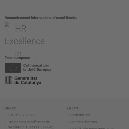
Reconeixement internacional d’excel·lència
Fons europeus
Navegació
GRAUS
LA UPC
Graus 2026-202
7
La institució
Programes acadèmics de
Centres docents
recorregut successiu (PARS)
La UPC als rànquings