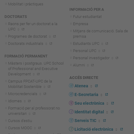
Mobilitat i pràctiques
INFORMACIÓ PER A
DOCTORATS
Futur estudiantat
Raons per fer un doctorat a la
Empresa
UPC
Mitjans de comunicació. Sala de
Programes de doctorat
premsa
Doctorats industrials
Estudiants UPC
Personal UPC
FORMACIÓ PERMANENT
Personal investigador
Màsters i postgraus. UPC School
Alumni
of Professional and Executive
Development
ACCÉS DIRECTE
Campus FPCAT-UPC de la
Atenea
Mobilitat Sostenible
Microcredencials
E-Secretaria
Idiomes
Seu electrònica
Formació per al professorat no
Identitat digital
universitari
Serveis TIC
Cursos d'estiu
Cursos MOOC
Licitació electrònica