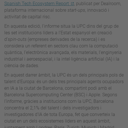
Spanish Tech Ecosystem Report
, publicat per Dealroom,
plataforma internacional sobre
start-ups
, innovació i
activitat de capital risc.
En aquesta edició, l'informe situa la UPC dins del grup de
les set institucions líders a l’Estat espanyol en creació
d’
spin-outs
(empreses derivades de la recerca) i es
considera un referent en sectors clau com la computació
quàntica, l’electrònica avançada, els materials, l’enginyeria
industrial i aeroespacial, i la intel·ligència artificial (IA) i la
ciència de dades.
En aquest darrer àmbit, la UPC és un dels principals pols de
talent d’Europa: és un dels tres principals agents ocupadors
en IA a la ciutat de Barcelona, compartint podi amb el
Barcelona Supercomputing Center (BSC) i Apple. Segons
l’informe, gràcies a institucions com la UPC, Barcelona
concentra el 2,1% del talent i dels investigadors i
investigadores d'IA de tota Europa, fet que converteix la
ciutat en un dels ecosistemes líders en aquest àmbit,
juntament amb Londres, París, Zurich, Munich i Madrid.