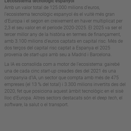
L’ecosistema tecnològic espanyol
Amb un valor total de 125.000 milions d’euros,
l’ecosistema tecnològic espanyol és el vuitè més gran
d’Europa i el segon en creixement en haver multiplicat per
2,3 el seu valor en el període 2020-2025. El 2025 va ser el
tercer millor any de la història en termes de finançament,
amb 3.100 milions d’euros captats en capital risc. Més de
dos terços del capital risc captat a Espanya el 2025
provenia de
start-ups
amb seu a Madrid i Barcelona.
La IA es consolida com a motor de l’ecosistema: gairebé
una de cada cinc
start-up
creades des del 2021 és una
companyia d’IA, un sector que compta amb més de 475
empreses (el 13 % del total) i 3.300 milions invertits des del
2020, fet que posiciona aquest àmbit tecnològic en el sisè
lloc d’Europa. Altres sectors destacats són el
deep tech
, el
software
, la salut o el transport.