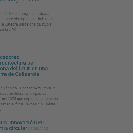
es 26 i 27 de maig, una trobada
e sobre els reptes de l’habitatge i
r la Càtedra Barcelona d’Estudis
per la UPC.
ocadores
arquitectura per
ona del futur, en una
orre de Collserola
la Tècnica Superior d'Arquitectura
mostren diferents propostes
 l'any 2075 que especulen sobre les
tat en el futur. L'exposició 'Habitar
..
curs: innovació UPC
mia circular
22/05/2025