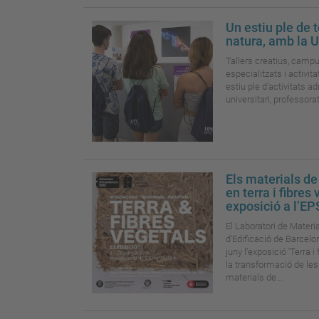
Un estiu ple de t
natura, amb la
Tallers creatius, camp
especialitzats i activit
estiu ple d’activitats a
universitari, professorat
Els materials de
en terra i fibres
exposició a l’E
El Laboratori de Materia
d'Edificació de Barcelon
juny l’exposició ‘Terra 
la transformació de le
materials de...