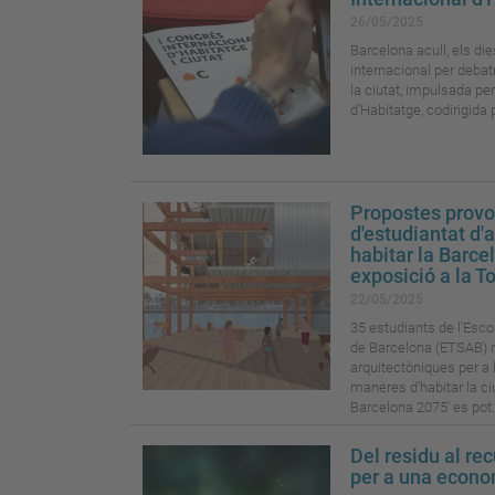
26/05/2025
Barcelona acull, els di
internacional per debatr
la ciutat, impulsada pe
d’Habitatge, codirigida 
Propostes prov
d'estudiantat d'
habitar la Barcel
exposició a la T
22/05/2025
35 estudiants de l'Esco
de Barcelona (ETSAB) 
arquitectòniques per a
maneres d’habitar la ciu
Barcelona 2075' es pot.
Del residu al re
per a una econo