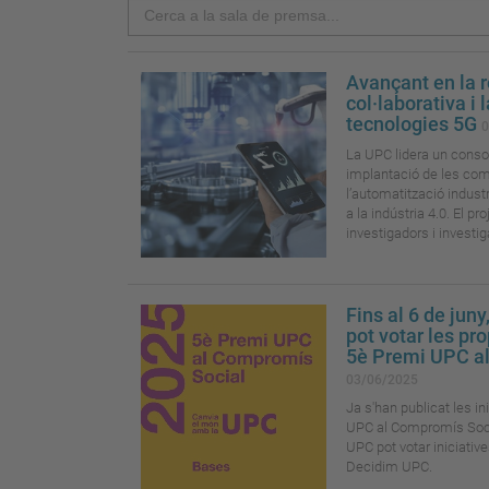
Search
Avançant en la 
col·laborativa i 
tecnologies 5G
0
La UPC lidera un consor
implantació de les com
l’automatització industr
a la indústria 4.0. El 
investigadors i investig
Fins al 6 de jun
pot votar les pro
5è Premi UPC a
03/06/2025
Ja s'han publicat les i
UPC al Compromís Social
UPC pot votar iniciative
Decidim UPC.