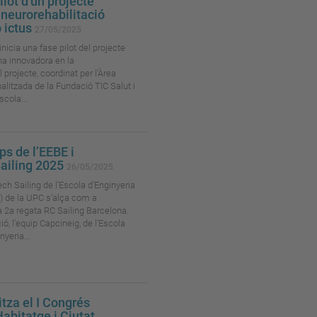
pilot d'un projecte
 neurorehabilitació
 ictus
27/05/2025
icia una fase pilot del projecte
na innovadora en la
l projecte, coordinat per l’Àrea
alitzada de la Fundació TIC Salut i
scola...
ps de l’EEBE i
Sailing 2025
26/05/2025
ch Sailing de l’Escola d’Enginyeria
) de la UPC s’alça com a
 2a regata RC Sailing Barcelona.
ó, l’equip Capcineig, de l’Escola
yeria...
tza el I Congrés
Habitatge i Ciutat