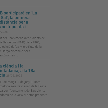
B participarà en ‘La
Sal’, la primera
 distància per a
no tripulats i
/2025
t per una vintena d’estudiants de
de Barcelona (FNB) de la UPC,
a edició de ‘La Micro Ruta de la
de llarga distància per a
utònomes i...
 ciència i la
ciutadania, a la 18a
ncia
29/05/2025
 de maig i l’1 de juny, El Born.
celona serà l’escenari de la Festa
ada per l’Ajuntament de Barcelona.
gadores de la UPC hi seran presents