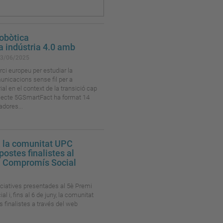
robòtica
la indústria 4.0 amb
3/06/2025
ci europeu per estudiar la
unicacions sense fil per a
ial en el context de la transició cap
projecte 5GSmartFact ha format 14
adores...
y, la comunitat UPC
postes finalistes al
l Compromís Social
niciatives presentades al 5è Premi
 i, fins al 6 de juny, la comunitat
s finalistes a través del web