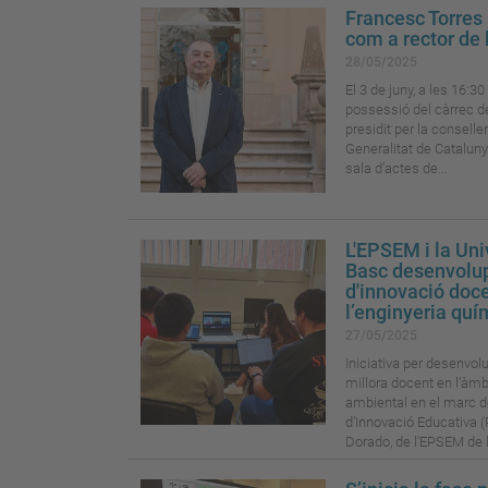
Francesc Torres
com a rector de 
28/05/2025
El 3 de juny, a les 16:3
possessió del càrrec de
presidit per la conselle
Generalitat de Catalunya
sala d’actes de...
L'EPSEM i la Uni
Basc desenvolup
d'innovació doce
l’enginyeria quí
27/05/2025
Iniciativa per desenvo
millora docent en l’àmbi
ambiental en el marc d
d’Innovació Educativa (
Dorado, de l'EPSEM de 