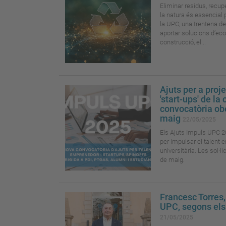
Eliminar residus, recup
la natura és essencial p
la UPC, una trentena de
aportar solucions d’ec
construcció, el...
Ajuts per a proj
'start-ups' de l
convocatòria obe
maig
22/05/2025
Els Ajuts Impuls UPC 2
per impulsar el talent
universitària. Les sol·l
de maig.
Francesc Torres, 
UPC, segons els 
21/05/2025