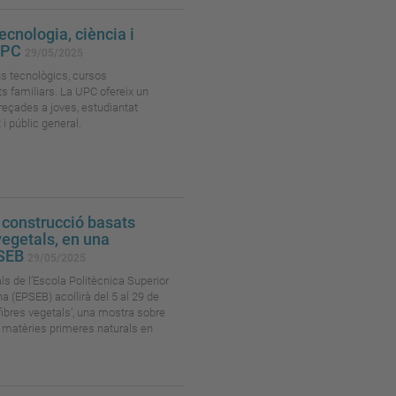
ecnologia, ciència i
 UPC
29/05/2025
us tecnològics, cursos
ats familiars. La UPC ofereix un
dreçades a joves, estudiantat
 i públic general.
 construcció basats
 vegetals, en una
PSEB
29/05/2025
ls de l’Escola Politècnica Superior
a (EPSEB) acollirà del 5 al 29 de
i fibres vegetals’, una mostra sobre
s matèries primeres naturals en