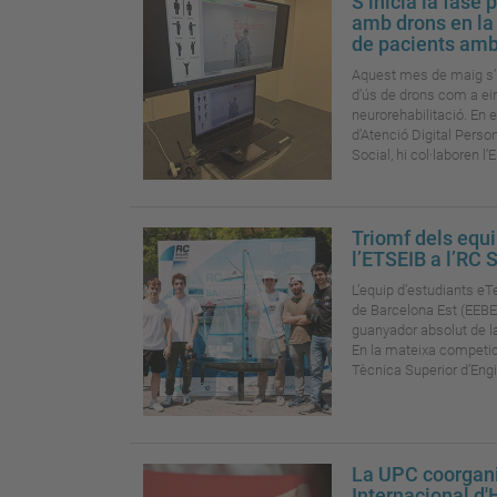
S’inicia la fase 
amb drons en la
de pacients amb
Aquest mes de maig s’in
d’ús de drons com a ei
neurorehabilitació. En e
d’Atenció Digital Person
Social, hi col·laboren l’E
Triomf dels equi
l’ETSEIB a l’RC 
L’equip d’estudiants eTe
de Barcelona Est (EEBE
guanyador absolut de la
En la mateixa competici
Tècnica Superior d’Engin
La UPC coorgani
Internacional d'