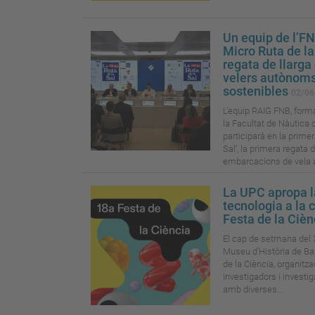
Un equip de l’FN
Micro Ruta de la 
regata de llarga
velers autònoms 
sostenibles
02/06
L’equip RAIG FNB, forma
la Facultat de Nàutica 
participarà en la primer
Sal’, la primera regata 
embarcacions de vela a
La UPC apropa la
tecnologia a la 
Festa de la Ciè
El cap de setmana del 31
Museu d’Història de Bar
de la Ciència, organitz
Investigadors i investi
amb diverses...