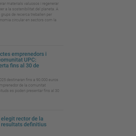
erar materials valuosos i regenerar
er a la sostenibilitat del planeta. A
 grups de recerca treballen per
onomia circular en sectors com la
ectes emprenedors i
a comunitat UPC:
rta fins al 30 de
025 destinaran fins a 90.000 euros
 emprenedor de la comunitat
icituds es poden presentar fins al 30
elegit rector de la
resultats definitius