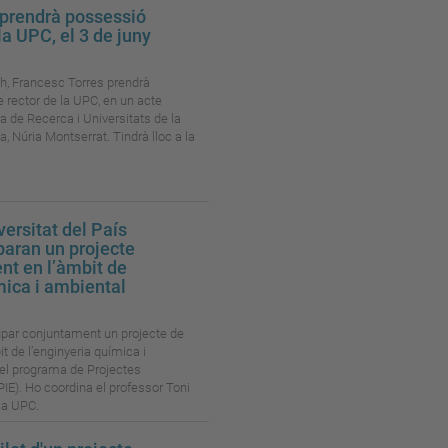
 prendrà possessió
la UPC, el 3 de juny
0 h, Francesc Torres prendrà
 rector de la UPC, en un acte
ra de Recerca i Universitats de la
, Núria Montserrat. Tindrà lloc a la
versitat del País
aran un projecte
nt en l’àmbit de
mica i ambiental
lupar conjuntament un projecte de
t de l’enginyeria química i
el programa de Projectes
PIE). Ho coordina el professor Toni
la UPC.