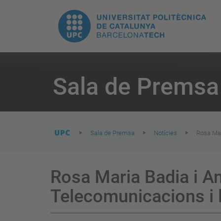
E
UPC.
N
Universitat
pr
Politècnica
You
are
Sala de Premsa
here:
de
Catalunya
Sala de Premsa
Notícies
Rosa Mar
Rosa Maria Badia i An
Telecomunicacions i 