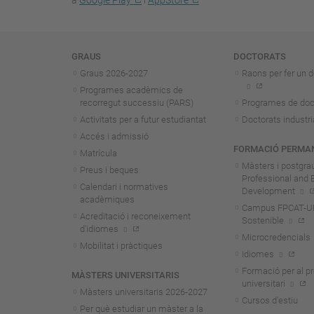
a
Google Play
i
AppStore
Navegació
GRAUS
DOCTORATS
Graus 2026-202
7
Raons per fer un d
Programes acadèmics de
recorregut successiu (PARS)
Programes de doc
Activitats per a futur estudiantat
Doctorats industri
Accés i admissió
FORMACIÓ PERMA
Matrícula
Màsters i postgra
Preus i beques
Professional and 
Calendari i normatives
Development
acadèmiques
Campus FPCAT-UPC
Acreditació i reconeixement
Sostenible
d'idiomes
Microcredencials
Mobilitat i pràctiques
Idiomes
Formació per al p
MÀSTERS UNIVERSITARIS
universitari
Màsters universitaris 2026-202
7
Cursos d'estiu
Per què estudiar un màster a la