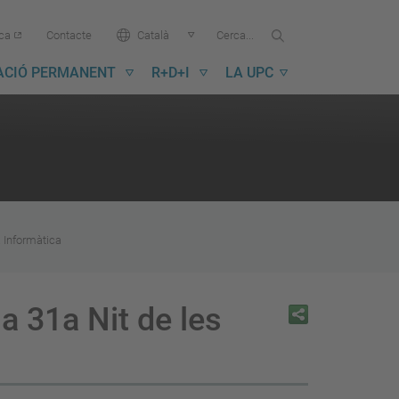
Cercar...
Cerca
Idioma:
ica
Contacte
Català
a
la
ACIÓ PERMANENT
R+D+I
LA UPC
UPC
a Informàtica
a 31a Nit de les