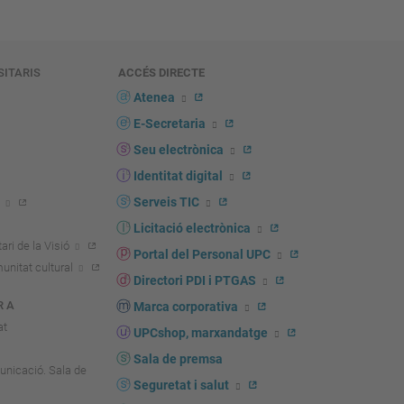
SITARIS
ACCÉS DIRECTE
s
Atenea
E-Secretaria
Seu electrònica
Identitat digital
Serveis TIC
Licitació electrònica
ari de la Visió
Portal del Personal UPC
unitat cultural
Directori PDI i PTGAS
R A
Marca corporativa
at
UPCshop, marxandatge
Sala de premsa
unicació. Sala de
Seguretat i salut