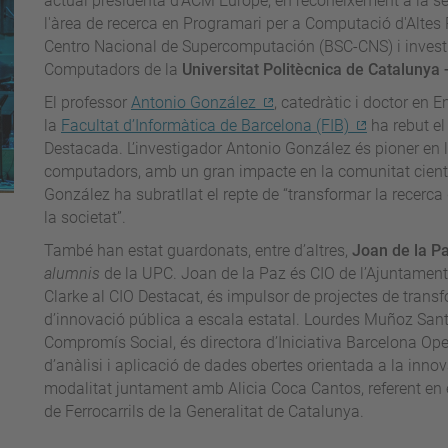
actual presidenta d’ACM Europe, en reconeixement a la sev
l'àrea de recerca en Programari per a Computació d'Alte
Centro Nacional de Supercomputación (BSC-CNS) i invest
Computadors de la
Universitat Politècnica de Catalunya
El professor
Antonio González
, catedràtic i doctor en 
la
Facultat d’Informàtica de Barcelona (FIB)
ha rebut el
Destacada. L’investigador Antonio González és pioner en l
computadors, amb un gran impacte en la comunitat científi
González ha subratllat el repte de “transformar la recerca 
la societat”.
També han estat guardonats, entre d’altres,
Joan de la P
alumnis
de la UPC. Joan de la Paz és CIO de l’Ajuntament 
Clarke al CIO Destacat, és impulsor de projectes de transf
d’innovació pública a escala estatal. Lourdes Muñoz Sant
Compromís Social, és directora d’Iniciativa Barcelona O
d’anàlisi i aplicació de dades obertes orientada a la innov
modalitat juntament amb Alicia Coca Cantos, referent en e
de Ferrocarrils de la Generalitat de Catalunya.