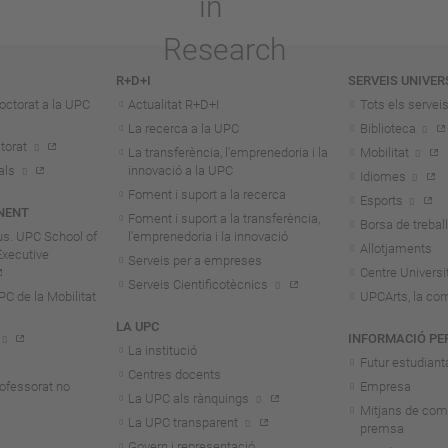
R+D+I
SERVEIS UNIVER
octorat a la UPC
Actualitat R+D+I
Tots els servei
La recerca a la UPC
Biblioteca
torat
La transferència, l'emprenedoria i la
Mobilitat
als
innovació a la UPC
Idiomes
Foment i suport a la recerca
Esports
NENT
Foment i suport a la transferència,
Borsa de treball
us. UPC School of
l'emprenedoria i la innovació
Allotjaments
Executive
Serveis per a empreses
Centre Universit
Serveis Cientificotècnics
 de la Mobilitat
UPCArts, la com
LA UPC
INFORMACIÓ PE
La institució
Futur estudiant
Centres docents
rofessorat no
Empresa
La UPC als rànquings
Mitjans de com
La UPC transparent
premsa
Govern i representació