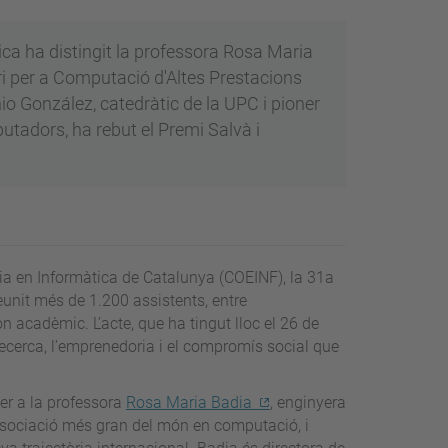
ica ha distingit la professora Rosa Maria
ri per a Computació d'Altes Prestacions
io González, catedràtic de la UPC i pioner
utadors, ha rebut el Premi Salvà i
eria en Informàtica de Catalunya (COEINF), la 31a
eunit més de 1.200 assistents, entre
n acadèmic. L’acte, que ha tingut lloc el 26 de
 recerca, l’emprenedoria i el compromís social que
per a la professora
Rosa Maria Badia
, enginyera
associació més gran del món en computació, i