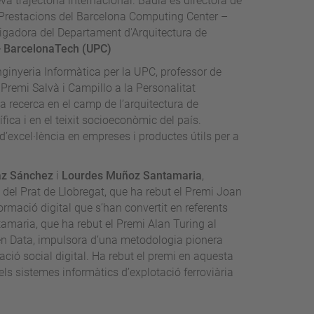
a trajectòria internacional. Badia és directora de
s Prestacions del Barcelona Computing Center –
igadora del Departament d'Arquitectura de
 - BarcelonaTech (UPC)
Enginyeria Informàtica per la UPC, professor de
 Premi Salvà i Campillo a la Personalitat
a recerca en el camp de l’arquitectura de
ca i en el teixit socioeconòmic del país.
d’excel·lència en empreses i productes útils per a
az Sánchez
i
Lourdes Muñoz Santamaria
,
del Prat de Llobregat, que ha rebut el Premi Joan
ormació digital que s’han convertit en referents
amaria, que ha rebut el Premi Alan Turing al
pen Data, impulsora d’una metodologia pionera
ació social digital. Ha rebut el premi en aquesta
ls sistemes informàtics d’explotació ferroviària