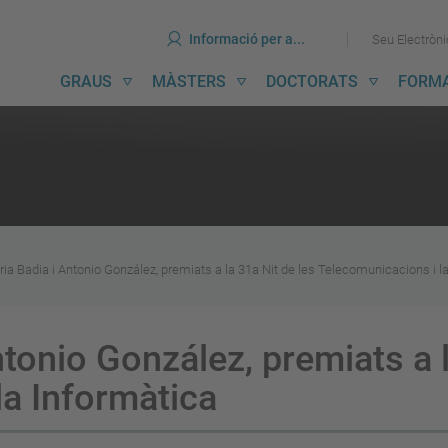
ines
Ves
Ves
Informació per a...
Seu Electròn
al
al
contingut
menú
avegació
GRAUS
MÀSTERS
DOCTORATS
FORM
incipal
ia Badia i Antonio González, premiats a la 31a Nit de les Telecomunicacions i l
tonio González, premiats a l
la Informàtica