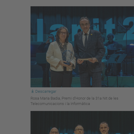
Descarregar
Rosa Maria Badia, Premi d'Honor de la 31a Nit de les
Telecomunicacions i la Informàtica