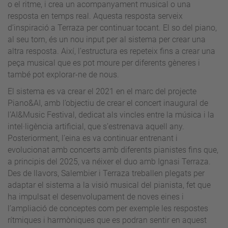
o el ritme, i crea un acompanyament musical o una
resposta en temps real. Aquesta resposta serveix
d’inspiració a Terraza per continuar tocant. El so del piano,
al seu torn, és un nou input per al sistema per crear una
altra resposta. Així, l’estructura es repeteix fins a crear una
peça musical que es pot moure per diferents gèneres i
també pot explorar-ne de nous.
El sistema es va crear el 2021 en el marc del projecte
Piano&AI, amb l’objectiu de crear el concert inaugural de
l’AI&Music Festival, dedicat als vincles entre la música i la
intel·ligència artificial, que s’estrenava aquell any.
Posteriorment, l’eina es va continuar entrenant i
evolucionat amb concerts amb diferents pianistes fins que,
a principis del 2025, va néixer el duo amb Ignasi Terraza.
Des de llavors, Salembier i Terraza treballen plegats per
adaptar el sistema a la visió musical del pianista, fet que
ha impulsat el desenvolupament de noves eines i
l’ampliació de conceptes com per exemple les respostes
rítmiques i harmòniques que es podran sentir en aquest