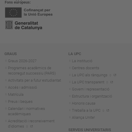
Fons europeus
Navegació
GRAUS
LA UPC
Graus 2026-202
7
La institució
Programes acadèmics de
Centres docents
recorregut successiu (PARS)
La UPC als rànquings
Activitats per a futur estudiantat
La UPC transparent
Accés i admissió
Govern i representació
Matrícula
Estructura i organització
Preus i beques
Honoris causa
Calendari i normatives
Treballa a la UPC
acadèmiques
Aliança Unite!
Acreditació i reconeixement
d'idiomes
SERVEIS UNIVERSITARIS