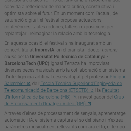
convida a reflexionar de manera crítica, constructiva i
optimista sobre el futur. En un moment com l’actual, de
saturació digital, el festival proposa actuacions,
conferències, taules rodones, tallers i exposicions per
replantejar i reimaginar la relació amb la tecnologia.
En aquesta ocasió, el festival s’ha inaugurat amb un
concert, titulat
ImprovIA
, on el pianista i doctor
honoris
causa
per la
Universitat Politècnica de Catalunya -
BarcelonaTech (UPC)
Ignasi Terraza ha improvisat
diverses peces musicals amb la col·laboració d’un sistema
d’intel·ligència artificial desenvolupat pel professor
Philippe
Salembier
, de l’
Escola Tècnica Superior d’Enginyeria de
Telecomunicació de Barcelona (ETSETB)
i la
Facultat
d’Informàtica de Barcelona (FIB)
, i investigador del
Grup
de Processament d’Imatge i Vídeo (GPI)
.
A través d’eines de processament de senyals, aprenentatge
automàtic i IA, el sistema captura el so del piano i n’extreu
paràmetres musicalment rellevants com ara el to, el tempo