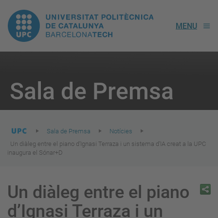
UPC.
MENU
Universitat
Politècnica
You
are
Sala de Premsa
here:
de
Catalunya
Sala de Premsa
Notícies
Un diàleg entre el piano d’Ignasi Terraza i un sistema d’IA creat a la UPC
inaugura el Sónar+D
Un diàleg entre el piano
d’Ignasi Terraza i un