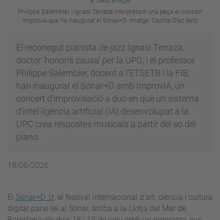
Descarregar
Philippe Salembier i Ignasi Terraza interpretant una peça al concert
ImprovIA que ha inaugurat el Sónar+D. Imatge: Cecilia Díaz Betz
El reconegut pianista de jazz Ignasi Terraza,
doctor ‘honoris causa’ per la UPC, i el professor
Philippe Salembier, docent a l’ETSETB i la FIB,
han inaugurat el Sónar+D amb ImprovIA, un
concert d’improvisació a duo en què un sistema
d’intel·ligència artificial (IA) desenvolupat a la
UPC crea respostes musicals a partir del so del
piano.
18/06/2026
El
Sónar+D
, el festival internacional d’art, ciència i cultura
digital paral·lel al Sónar, arriba a la Llotja del Mar de
Barcelona els dies 18 i 19 de juny amb un programa que