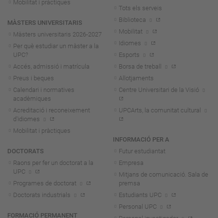
Mobilitat i pràctiques
Tots els serveis
Biblioteca
MÀSTERS UNIVERSITARIS
Mobilitat
Màsters universitaris 2026-202
7
Idiomes
Per què estudiar un màster a la
UPC?
Esports
Accés, admissió i matrícula
Borsa de treball
Preus i beques
Allotjaments
Calendari i normatives
Centre Universitari de la Visió
acadèmiques
Acreditació i reconeixement
UPCArts, la comunitat cultural
d'idiomes
Mobilitat i pràctiques
INFORMACIÓ PER A
DOCTORATS
Futur estudiantat
Raons per fer un doctorat a la
Empresa
UPC
Mitjans de comunicació. Sala de
Programes de doctorat
premsa
Doctorats industrials
Estudiants UPC
Personal UPC
FORMACIÓ PERMANENT