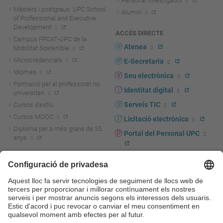
Personal investigador
Màsters i postgraus. UPC School
Alumni
of Professional and Executive
Development
ACCÉS DIRECTE
Campus FPCAT-UPC de la
Atenea
Mobilitat Sostenible
Microcredencials
E-Secretaria
Idiomes
Seu electrònica
Formació per al professorat no
Identitat digital
universitari
Serveis TIC
Cursos d'estiu
Cursos MOOC
Licitació electrònica
Diploma per a més grans de 55
Portal del Personal UPC
anys
Directori PDI i PTGAS
R+D+I
Actualitat R+D+I
Marca corporativa
La recerca a la UPC
UPCshop, marxandatge
La transferència, l'emprenedoria i
Sala de premsa
la innovació a la UPC
Foment i suport a la recerca
Seguretat i salut