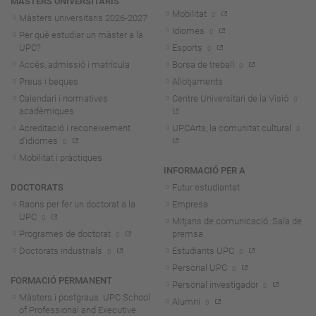
MÀSTERS UNIVERSITARIS
Mobilitat
Màsters universitaris 2026-202
7
Idiomes
Per què estudiar un màster a la
UPC?
Esports
Accés, admissió i matrícula
Borsa de treball
Preus i beques
Allotjaments
Calendari i normatives
Centre Universitari de la Visió
acadèmiques
Acreditació i reconeixement
UPCArts, la comunitat cultural
d'idiomes
Mobilitat i pràctiques
INFORMACIÓ PER A
DOCTORATS
Futur estudiantat
Raons per fer un doctorat a la
Empresa
UPC
Mitjans de comunicació. Sala de
Programes de doctorat
premsa
Doctorats industrials
Estudiants UPC
Personal UPC
FORMACIÓ PERMANENT
Personal investigador
Màsters i postgraus. UPC School
Alumni
of Professional and Executive