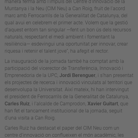
manera ferma amb l'impuls del Centre d’Innovació de la
Muntanya i la Neu (CIM Neu) a Can Roig, fruit de l'acord
marc amb Ferrocarrils de la Generalitat de Catalunya, del
qual avui en celebrem el primer acte. Volem que la gestió
d’aquest entorn tan singular —fent un bon ús dels recursos
naturals, respectant el medi ambient i fomentant la
resiliència— esdevingui una oportunitat per innovar, crear
riquesa i retenir el talent jove”, ha afegit el rector.
La inauguració de la jornada també ha comptat amb la
participació del vicerector de Transferència, Innovació i
Emprenedoria de la UPC,
Jordi Berenguer
, i s’han presentat
els projectes de recerca i innovació vinculats al territori que
desenvolupa la Universitat. Així mateix, hi han intervingut
el president de Ferrocarrils de la Generalitat de Catalunya,
Carles Ruiz
, i l’alcalde de Camprodon,
Xavier Guitart
, que
han fet el tancament institucional de la jornada, seguit
d’una visita a Can Roig.
Carles Ruiz ha destacat el paper del CIM Neu com un
centre d'innovació on conflueixen el món acadèmic, les