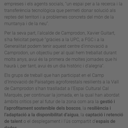
empreses i els agents socials, “un espai per a la recerca i la
transferència tecnològica que permeti donar solució als
reptes del territori i a problemes concrets del món de la
muntanya i de la neu”.
Per la seva part, l'alcalde de Camprodon, Xavier Guitart,
s'ha felicitat perquè “gràcies a la UPC, a FGC i a la
Generalitat podem tenir aquest centre d'innovació a
Camprodon, un objectiu per al qual hem treballat durant
molts anys, avui és la primera de moltes jornades que hi
haurà i, per tant, avui és un dia històric i d'alegria”.
Els grups de treball que han participat en el Camp
d’Innovació de Paisatges agroforestals resilients a la Vall
de Camprodon s'han traslladat a l’Espai Cultural Cal
Marquès, per continuar la jornada, en la qual han abordat
àmbits crítics per al futur de la zona com ara la
gestió i
l’aprofitament sostenible dels boscos
, la
resiliència i
l’adaptació a la disponibilitat d’aigua
, la
captació i retenció
de talent
o el desplegament i l’ús compartit d’
espais de
dades
.