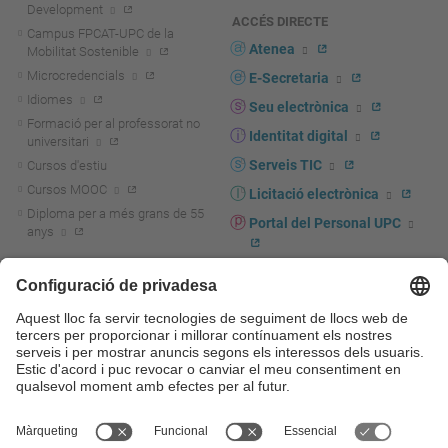
Development
ACCÉS DIRECTE
Campus FPCAT-UPC de la
Atenea
Mobilitat Sostenible
Microcredencials
E-Secretaria
Idiomes
Seu electrònica
Formació per al professorat no
Identitat digital
universitari
Serveis TIC
Cursos d'estiu
Cursos MOOC
Licitació electrònica
Diploma per a més grans de 55
Portal del Personal UPC
anys
Directori PDI i PTGAS
R+D+I
Actualitat R+D+I
Marca corporativa
La recerca a la UPC
UPCshop, marxandatge
La transferència, l'emprenedoria i
Sala de premsa
la innovació a la UPC
Foment i suport a la recerca
Seguretat i salut
Foment i suport a la
Autoprotecció i emergències
transferència, l'emprenedoria i la
innovació