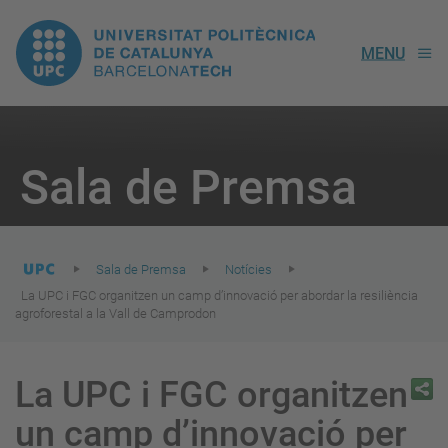
UPC.
MENU
Universitat
Politècnica
You
are
Sala de Premsa
here:
de
Catalunya
Sala de Premsa
Notícies
La UPC i FGC organitzen un camp d’innovació per abordar la resiliència
agroforestal a la Vall de Camprodon
La UPC i FGC organitzen
un camp d’innovació per