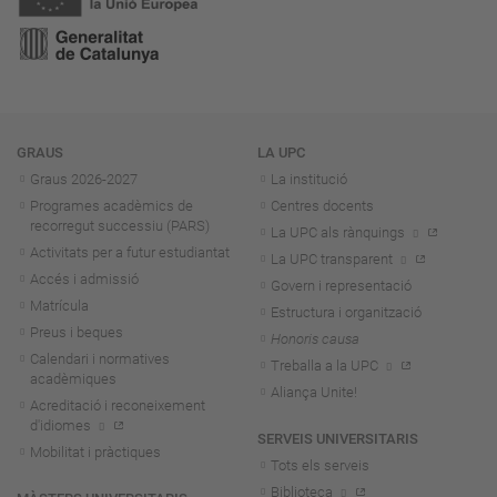
Navegació
GRAUS
LA UPC
Graus 2026-202
7
La institució
Programes acadèmics de
Centres docents
recorregut successiu (PARS)
La UPC als rànquings
Activitats per a futur estudiantat
La UPC transparent
Accés i admissió
Govern i representació
Matrícula
Estructura i organització
Preus i beques
Honoris causa
Calendari i normatives
Treballa a la UPC
acadèmiques
Aliança Unite!
Acreditació i reconeixement
d'idiomes
SERVEIS UNIVERSITARIS
Mobilitat i pràctiques
Tots els serveis
Biblioteca