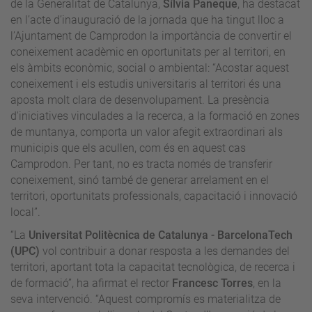
de la Generalitat de Catalunya,
Sílvia Paneque
, ha destacat
en l’acte d’inauguració de la jornada que ha tingut lloc a
l’Ajuntament de Camprodon la importància de convertir el
coneixement acadèmic en oportunitats per al territori, en
els àmbits econòmic, social o ambiental: “Acostar aquest
coneixement i els estudis universitaris al territori és una
aposta molt clara de desenvolupament. La presència
d'iniciatives vinculades a la recerca, a la formació en zones
de muntanya, comporta un valor afegit extraordinari als
municipis que els acullen, com és en aquest cas
Camprodon. Per tant, no es tracta només de transferir
coneixement, sinó també de generar arrelament en el
territori, oportunitats professionals, capacitació i innovació
local”.
“La
Universitat Politècnica de Catalunya - BarcelonaTech
(UPC)
vol contribuir a donar resposta a les demandes del
territori, aportant tota la capacitat tecnològica, de recerca i
de formació”, ha afirmat el rector
Francesc Torres
, en la
seva intervenció. “Aquest compromís es materialitza de