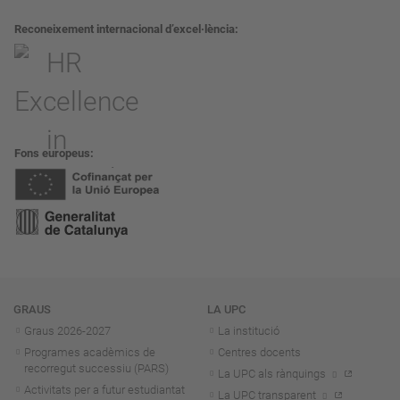
Reconeixement internacional d’excel·lència
Fons europeus
Navegació
GRAUS
LA UPC
Graus 2026-202
7
La institució
Programes acadèmics de
Centres docents
recorregut successiu (PARS)
La UPC als rànquings
Activitats per a futur estudiantat
La UPC transparent