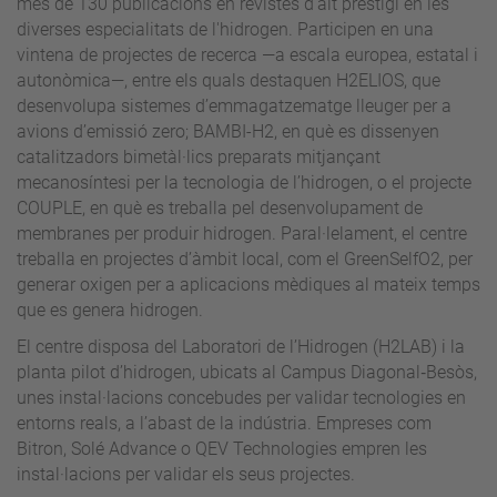
més de 130 publicacions en revistes d'alt prestigi en les
diverses especialitats de l'hidrogen. Participen en una
vintena de projectes de recerca —a escala europea, estatal i
autonòmica—, entre els quals destaquen H2ELIOS, que
desenvolupa sistemes d’emmagatzematge lleuger per a
avions d’emissió zero; BAMBI-H2, en què es dissenyen
catalitzadors bimetàl·lics preparats mitjançant
mecanosíntesi per la tecnologia de l’hidrogen, o el projecte
COUPLE, en què es treballa pel desenvolupament de
membranes per produir hidrogen. Paral·lelament, el centre
treballa en projectes d’àmbit local, com el GreenSelfO2, per
generar oxigen per a aplicacions mèdiques al mateix temps
que es genera hidrogen.
El centre disposa del Laboratori de l’Hidrogen (H2LAB) i la
planta pilot d’hidrogen, ubicats al Campus Diagonal‑Besòs,
unes instal·lacions concebudes per validar tecnologies en
entorns reals, a l’abast de la indústria. Empreses com
Bitron, Solé Advance o QEV Technologies empren les
instal·lacions per validar els seus projectes.