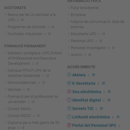
INFORMACIÓ PER A
DOCTORATS
Futur estudiantat
Raons per fer un doctorat a la
Empresa
UPC
Mitjans de comunicació. Sala de
Programes de doctorat
premsa
Doctorats industrials
Estudiants UPC
Personal UPC
FORMACIÓ PERMANENT
Personal investigador
Màsters i postgraus. UPC School
Alumni
of Professional and Executive
Development
ACCÉS DIRECTE
Campus FPCAT-UPC de la
Atenea
Mobilitat Sostenible
Microcredencials
E-Secretaria
Idiomes
Seu electrònica
Formació per al professorat no
Identitat digital
universitari
Serveis TIC
Cursos d'estiu
Cursos MOOC
Licitació electrònica
Diploma per a més grans de 55
Portal del Personal UPC
anys