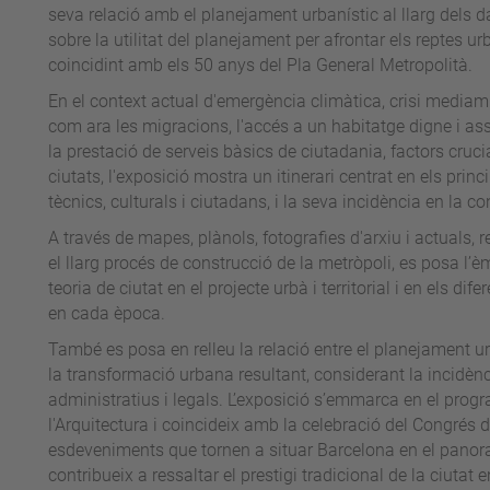
seva relació amb el planejament urbanístic al llarg dels 
sobre la utilitat del planejament per afrontar els reptes u
coincidint amb els 50 anys del Pla General Metropolità.
En el context actual d'emergència climàtica, crisi mediam
com ara les migracions, l'accés a un habitatge digne i ass
la prestació de serveis bàsics de ciutadania, factors cruci
ciutats, l'exposició mostra un itinerari centrat en els pri
tècnics, culturals i ciutadans, i la seva incidència en la c
A través de mapes, plànols, fotografies d'arxiu i actuals, re
el llarg procés de construcció de la metròpoli, es posa l’
teoria de ciutat en el projecte urbà i territorial i en els di
en cada època.
També es posa en relleu la relació entre el planejament ur
la transformació urbana resultant, considerant la incidènc
administratius i legals. L’exposició s’emmarca en el pro
l'Arquitectura i coincideix amb la celebració del Congrés d
esdeveniments que tornen a situar Barcelona en el panora
contribueix a ressaltar el prestigi tradicional de la ciutat e