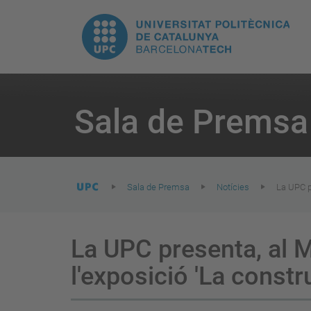
E
UPC.
N
Universitat
pr
Politècnica
You
are
Sala de Premsa
here:
de
Catalunya
Sala de Premsa
Notícies
La UPC p
La UPC presenta, al 
l'exposició 'La constr