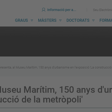
ines
Ves
Ves
Informació per a...
Seu Electròn
al
al
contingut
menú
avegació
GRAUS
MÀSTERS
DOCTORATS
FORM
incipal
resenta, al Museu Marítim, 150 anys d'urbanisme en l'exposició 'La construcció 
Museu Marítim, 150 anys d'
ucció de la metròpoli'