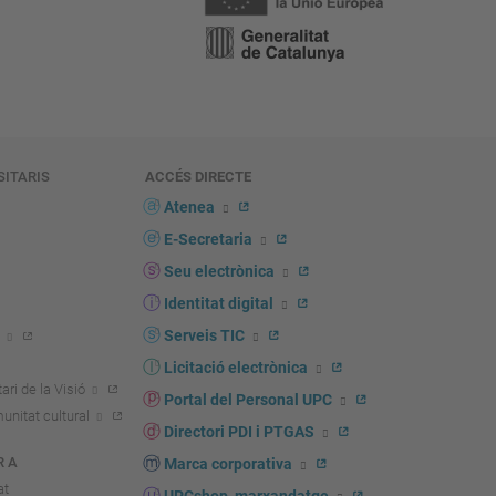
SITARIS
ACCÉS DIRECTE
s
Atenea
E-Secretaria
Seu electrònica
Identitat digital
Serveis TIC
Licitació electrònica
ari de la Visió
Portal del Personal UPC
unitat cultural
Directori PDI i PTGAS
R A
Marca corporativa
at