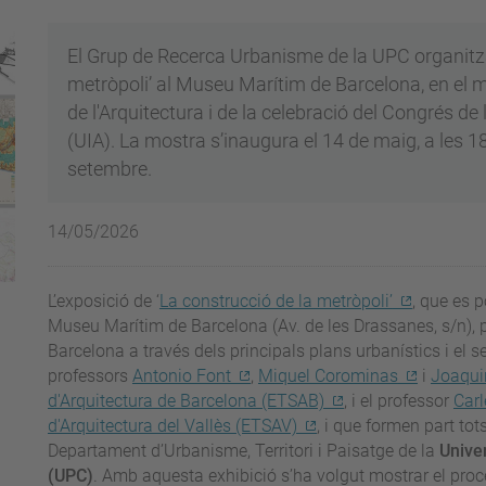
El Grup de Recerca Urbanisme de la UPC organitza 
metròpoli’ al Museu Marítim de Barcelona, en el
de l'Arquitectura i de la celebració del Congrés de
(UIA). La mostra s’inaugura el 14 de maig, a les 18 
setembre.
14/05/2026
L’exposició de ‘
La construcció de la metròpoli’
, que es p
Museu Marítim de Barcelona (Av. de les Drassanes, s/n), p
Barcelona a través dels principals plans urbanístics i el s
professors
Antonio Font
,
Miquel Corominas
i
Joaqui
d'Arquitectura de Barcelona (ETSAB)
, i el professor
Carl
d'Arquitectura del Vallès (ETSAV)
, i que formen part to
Departament d’Urbanisme, Territori i Paisatge de la
Unive
(UPC)
. Amb aquesta exhibició s’ha volgut mostrar el procé