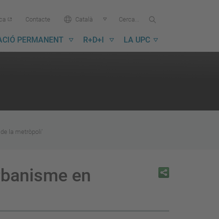
Cercar...
Cerca
Idioma:
ica
Contacte
Català
a
la
ACIÓ PERMANENT
R+D+I
LA UPC
UPC
de la metròpoli'
urbanisme en