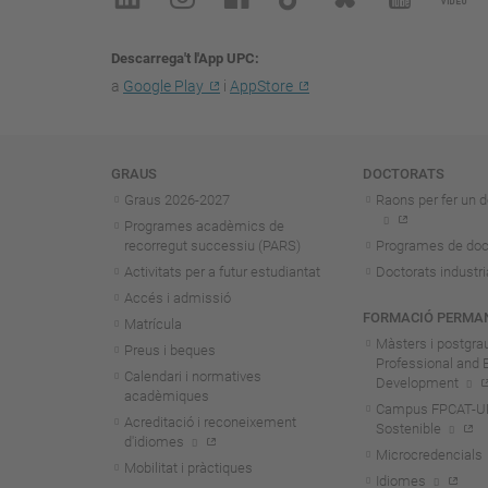
Descarrega't l'App UPC
a
Google Play
i
AppStore
Navegació
GRAUS
DOCTORATS
Graus 2026-202
7
Raons per fer un d
Programes acadèmics de
recorregut successiu (PARS)
Programes de doc
Activitats per a futur estudiantat
Doctorats industri
Accés i admissió
FORMACIÓ PERMA
Matrícula
Màsters i postgra
Preus i beques
Professional and 
Calendari i normatives
Development
acadèmiques
Campus FPCAT-UPC
Acreditació i reconeixement
Sostenible
d'idiomes
Microcredencials
Mobilitat i pràctiques
Idiomes