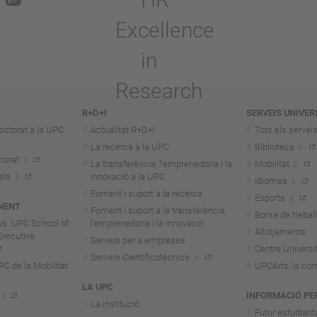
R+D+I
SERVEIS UNIVER
octorat a la UPC
Actualitat R+D+I
Tots els servei
La recerca a la UPC
Biblioteca
torat
La transferència, l'emprenedoria i la
Mobilitat
als
innovació a la UPC
Idiomes
Foment i suport a la recerca
Esports
NENT
Foment i suport a la transferència,
Borsa de treball
us. UPC School of
l'emprenedoria i la innovació
Allotjaments
Executive
Serveis per a empreses
Centre Universit
Serveis Cientificotècnics
 de la Mobilitat
UPCArts, la com
LA UPC
INFORMACIÓ PE
La institució
Futur estudiant