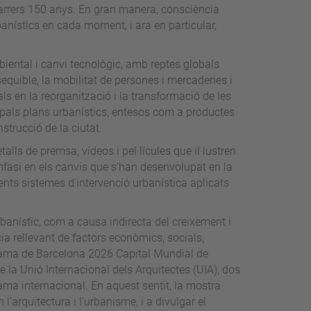
darrers 150 anys. En gran manera, consciència
rbanístics en cada moment, i ara en particular,
biental i canvi tecnològic, amb reptes globals
equible, la mobilitat de persones i mercaderies i
als en la reorganització i la transformació de les
ncipals plans urbanístics, entesos com a productes
onstrucció de la ciutat.
talls de premsa, vídeos i pel·lícules que il·lustren
èmfasi en els canvis que s’han desenvolupat en la
ferents sistemes d'intervenció urbanística aplicats
banístic, com a causa indirecta del creixement i
ia rellevant de factors econòmics, socials,
grama de Barcelona 2026 Capital Mundial de
e la Unió Internacional dels Arquitectes (UIA), dos
ma internacional. En aquest sentit, la mostra
n l'arquitectura i l'urbanisme, i a divulgar el