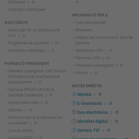
d'idiomes
Mobilitat i pràctiques
INFORMACIÓ PER A
DOCTORATS
Futur estudiantat
Raons per fer un doctorat a la
Empresa
UPC
Mitjans de comunicació. Sala de
Programes de doctorat
premsa
Doctorats industrials
Estudiants UPC
Personal UPC
FORMACIÓ PERMANENT
Personal investigador
Màsters i postgraus. UPC School
Alumni
of Professional and Executive
Development
ACCÉS DIRECTE
Campus FPCAT-UPC de la
Atenea
Mobilitat Sostenible
Microcredencials
E-Secretaria
Idiomes
Seu electrònica
Formació per al professorat no
Identitat digital
universitari
Serveis TIC
Cursos d'estiu
Cursos MOOC