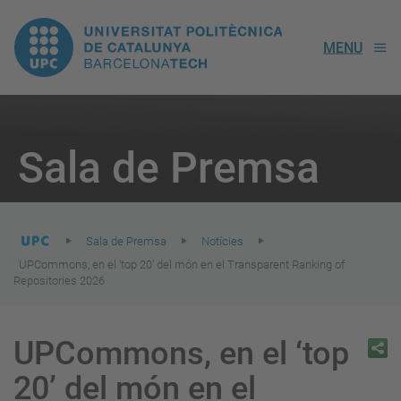
UPC.
MENU
Universitat
Politècnica
You
are
Sala de Premsa
here:
de
Catalunya
Sala de Premsa
Notícies
UPCommons, en el ‘top 20’ del món en el Transparent Ranking of
Repositories 2026
UPCommons, en el ‘top
20’ del món en el