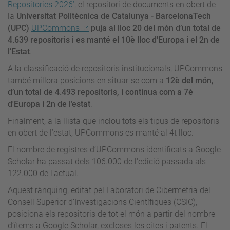
Repositories 2026’
, el repositori de documents en obert de
la
Universitat Politècnica de Catalunya - BarcelonaTech
(UPC)
UPCommons
puja al lloc 20 del món d’un total de
4.639 repositoris i es manté el 10è lloc d'Europa i el 2n de
l’Estat
.
A la classificació de repositoris institucionals, UPCommons
també millora posicions en situar-se com a
12è del món,
d’un total de 4.493 repositoris, i continua com a 7è
d'Europa i 2n de l’estat
.
Finalment, a la llista que inclou tots els tipus de repositoris
en obert de l’estat, UPCommons es manté al 4t lloc.
El nombre de registres d’UPCommons identificats a Google
Scholar ha passat dels 106.000 de l'edició passada als
122.000 de l’actual.
Aquest rànquing, editat pel Laboratori de Cibermetria del
Consell Superior d’Investigacions Científiques (CSIC),
posiciona els repositoris de tot el món a partir del nombre
d’ítems a Google Scholar, excloses les cites i patents. El