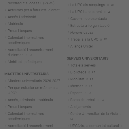
recorregut successiu (PARS)
La UPC als rànquings
Activitats per a futur estudiantat
La UPC transparent
Accés i admissió
Govern i representació
Matrícula
Estructura i organització
Preus i beques
Honoris causa
Calendari i normatives
Treballa a la UPC
acadèmiques
Aliança Unite!
Acreditació i reconeixement
d'idiomes
SERVEIS UNIVERSITARIS
Mobilitat i pràctiques
Tots els serveis
Biblioteca
MÀSTERS UNIVERSITARIS
Mobilitat
Màsters universitaris 2026-202
7
Idiomes
Per què estudiar un màster a la
UPC?
Esports
Accés, admissió i matrícula
Borsa de treball
Preus i beques
Allotjaments
Calendari i normatives
Centre Universitari de la Visió
acadèmiques
Acreditació i reconeixement
UPCArts, la comunitat cultural