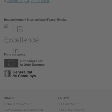
a
Google Play
i
AppStore
Reconeixement internacional d’excel·lència
Fons europeus
Navegació
GRAUS
LA UPC
Graus 2026-202
7
La institució
Programes acadèmics de
Centres docents