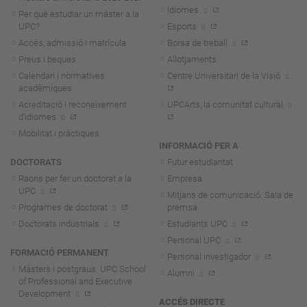
Idiomes
Per què estudiar un màster a la
UPC?
Esports
Accés, admissió i matrícula
Borsa de treball
Preus i beques
Allotjaments
Calendari i normatives
Centre Universitari de la Visió
acadèmiques
Acreditació i reconeixement
UPCArts, la comunitat cultural
d'idiomes
Mobilitat i pràctiques
INFORMACIÓ PER A
DOCTORATS
Futur estudiantat
Raons per fer un doctorat a la
Empresa
UPC
Mitjans de comunicació. Sala de
Programes de doctorat
premsa
Doctorats industrials
Estudiants UPC
Personal UPC
FORMACIÓ PERMANENT
Personal investigador
Màsters i postgraus. UPC School
Alumni
of Professional and Executive
Development
ACCÉS DIRECTE