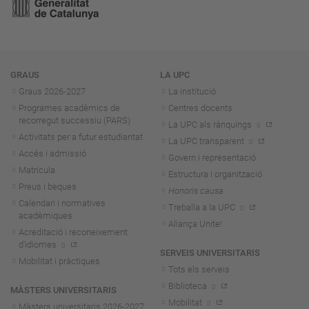
Navegació
GRAUS
LA UPC
Graus 2026-202
7
La institució
Programes acadèmics de
Centres docents
recorregut successiu (PARS)
La UPC als rànquings
Activitats per a futur estudiantat
La UPC transparent
Accés i admissió
Govern i representació
Matrícula
Estructura i organització
Preus i beques
Honoris causa
Calendari i normatives
Treballa a la UPC
acadèmiques
Aliança Unite!
Acreditació i reconeixement
d'idiomes
SERVEIS UNIVERSITARIS
Mobilitat i pràctiques
Tots els serveis
Biblioteca
MÀSTERS UNIVERSITARIS
Mobilitat
Màsters universitaris 2026-202
7