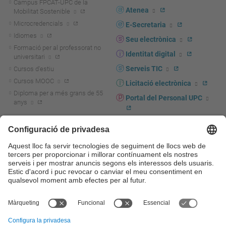
Campus FPCAT-UPC de la
Atenea
Mobilitat Sostenible
Microcredencials
E-Secretaria
Idiomes
Seu electrònica
Formació per al professorat no
Identitat digital
universitari
Serveis TIC
Cursos d'estiu
Cursos MOOC
Licitació electrònica
Diploma per a més grans de 55
Portal del Personal UPC
anys
Directori PDI i PTGAS
R+D+I
Actualitat R+D+I
Marca corporativa
La recerca a la UPC
UPCshop, marxandatge
La transferència, l'emprenedoria i
Sala de premsa
la innovació a la UPC
Foment i suport a la recerca
Seguretat i salut
Foment i suport a la
Autoprotecció i emergències
transferència, l'emprenedoria i la
innovació
Serveis per a empreses