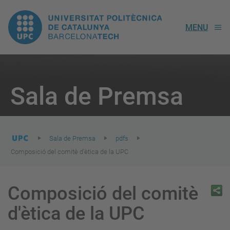
UPC.
MENU
Universitat
Politècnica
You
are
Sala de Premsa
here:
de
Catalunya
Sala de Premsa
pdfs
Composició del comitè d'ètica de la UPC
Composició del comitè
d'ètica de la UPC