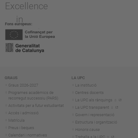
Fons europeus
Navegació
GRAUS
LA UPC
Graus 2026-202
7
La institució
Programes acadèmics de
Centres docents
recorregut successiu (PARS)
La UPC als rànquings
Activitats per a futur estudiantat
La UPC transparent
Accés i admissió
Govern i representació
Matrícula
Estructura i organització
Preus i beques
Honoris causa
Calendari i normatives
Treballa a la UPC