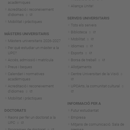
acadèmiques
Aliança Unite!
Acreditació i reconeixement
d'idiomes
SERVEIS UNIVERSITARIS
Mobilitat i pràctiques
Tots els serveis
Biblioteca
MÀSTERS UNIVERSITARIS
Mobilitat
Màsters universitaris 2026-202
7
Idiomes
Per què estudiar un màster a la
UPC?
Esports
Accés, admissió i matrícula
Borsa de treball
Preus i beques
Allotjaments
Calendari i normatives
Centre Universitari de la Visió
acadèmiques
Acreditació i reconeixement
UPCArts, la comunitat cultural
d'idiomes
Mobilitat i pràctiques
INFORMACIÓ PER A
DOCTORATS
Futur estudiantat
Raons per fer un doctorat a la
Empresa
UPC
Mitjans de comunicació. Sala de
Programes de doctorat
premsa