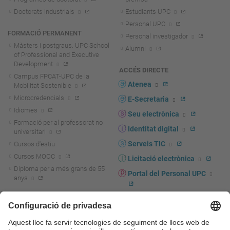
Doctorats industrials
Estudiants UPC
Personal UPC
FORMACIÓ PERMANENT
Personal investigador
Màsters i postgraus. UPC School
Alumni
of Professional and Executive
Development
ACCÉS DIRECTE
Campus FPCAT-UPC de la
Atenea
Mobilitat Sostenible
Microcredencials
E-Secretaria
Idiomes
Seu electrònica
Formació per al professorat no
Identitat digital
universitari
Serveis TIC
Cursos d'estiu
Cursos MOOC
Licitació electrònica
Diploma per a més grans de 55
Portal del Personal UPC
anys
Directori PDI i PTGAS
R+D+I
Actualitat R+D+I
Marca corporativa
La recerca a la UPC
UPCshop, marxandatge