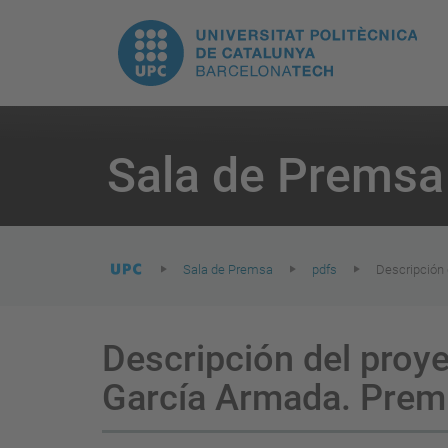
E
UPC.
N
Universitat
pr
Politècnica
You
are
Sala de Premsa
here:
de
Catalunya
Sala de Premsa
pdfs
Descripción 
Descripción del proye
García Armada. Premi