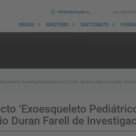
ines
Ves
Ves
Informació per a...
Seu Electròn
al
al
contingut
menú
avegació
GRAUS
MÀSTERS
DOCTORATS
FORM
incipal
del proyecto ‘Exoesqueleto Pediátrico (ATLAS)’, de Elena García Armada. Premio
cto ‘Exoesqueleto Pediátric
o Duran Farell de Investiga