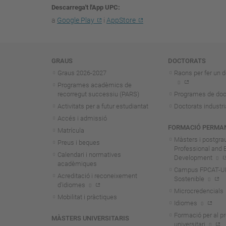
Descarrega't l'App UPC
a
Google Play
i
AppStore
Navegació
GRAUS
DOCTORATS
Graus 2026-202
7
Raons per fer un d
Programes acadèmics de
recorregut successiu (PARS)
Programes de doc
Activitats per a futur estudiantat
Doctorats industri
Accés i admissió
FORMACIÓ PERMA
Matrícula
Màsters i postgra
Preus i beques
Professional and 
Calendari i normatives
Development
acadèmiques
Campus FPCAT-UPC
Acreditació i reconeixement
Sostenible
d'idiomes
Microcredencials
Mobilitat i pràctiques
Idiomes
Formació per al p
MÀSTERS UNIVERSITARIS
universitari