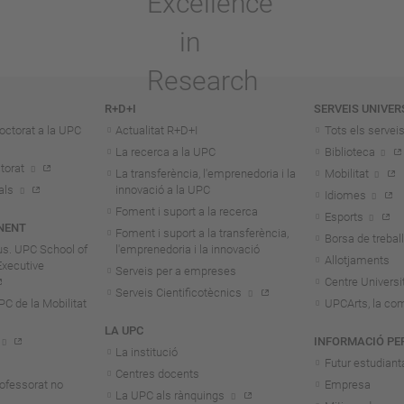
R+D+I
SERVEIS UNIVER
octorat a la UPC
Actualitat R+D+I
Tots els servei
La recerca a la UPC
Biblioteca
torat
La transferència, l'emprenedoria i la
Mobilitat
als
innovació a la UPC
Idiomes
Foment i suport a la recerca
Esports
NENT
Foment i suport a la transferència,
Borsa de treball
us. UPC School of
l'emprenedoria i la innovació
Allotjaments
Executive
Serveis per a empreses
Centre Universit
Serveis Cientificotècnics
 de la Mobilitat
UPCArts, la com
LA UPC
INFORMACIÓ PE
La institució
Futur estudiant
Centres docents
rofessorat no
Empresa
La UPC als rànquings