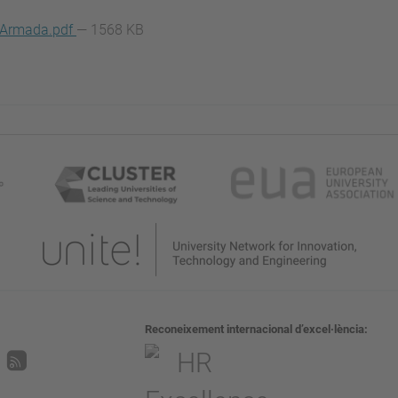
a-Armada.pdf
— 1568 KB
Reconeixement internacional d’excel·lència