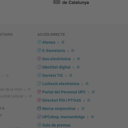
SITARIS
ACCÉS DIRECTE
s
Atenea
E-Secretaria
Seu electrònica
Identitat digital
Serveis TIC
Licitació electrònica
ari de la Visió
Portal del Personal UPC
unitat cultural
Directori PDI i PTGAS
R A
Marca corporativa
at
UPCshop, marxandatge
Sala de premsa