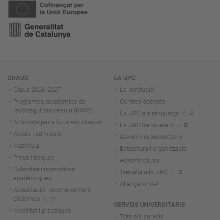
Navegació
GRAUS
LA UPC
Graus 2026-202
7
La institució
Programes acadèmics de
Centres docents
recorregut successiu (PARS)
La UPC als rànquings
Activitats per a futur estudiantat
La UPC transparent
Accés i admissió
Govern i representació
Matrícula
Estructura i organització
Preus i beques
Honoris causa
Calendari i normatives
Treballa a la UPC
acadèmiques
Aliança Unite!
Acreditació i reconeixement
d'idiomes
SERVEIS UNIVERSITARIS
Mobilitat i pràctiques
Tots els serveis