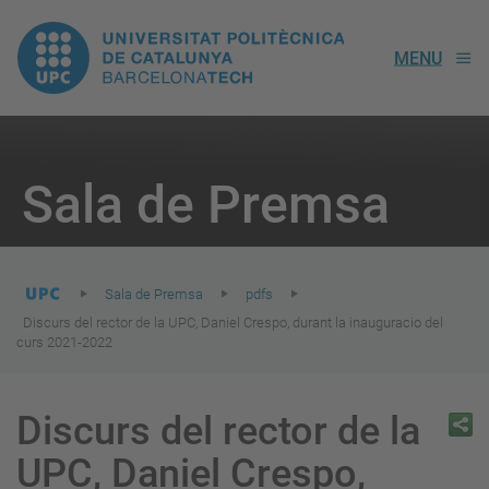
UPC.
MENU
Universitat
Politècnica
You
are
Sala de Premsa
here:
de
Catalunya
Sala de Premsa
pdfs
Discurs del rector de la UPC, Daniel Crespo, durant la inauguracio del
curs 2021-2022
Discurs del rector de la
UPC, Daniel Crespo,