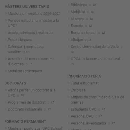
Biblioteca
MÀSTERS UNIVERSITARIS
Mobilitat
Màsters universitaris 2026-202
7
Idiomes
Per què estudiar un màster a la
UPC?
Esports
Accés, admissió i matrícula
Borsa de treball
Preus i beques
Allotjaments
Calendari i normatives
Centre Universitari de la Visió
acadèmiques
Acreditació i reconeixement
UPCArts, la comunitat cultural
d'idiomes
Mobilitat i pràctiques
INFORMACIÓ PER A
DOCTORATS
Futur estudiantat
Raons per fer un doctorat a la
Empresa
UPC
Mitjans de comunicació. Sala de
Programes de doctorat
premsa
Doctorats industrials
Estudiants UPC
Personal UPC
FORMACIÓ PERMANENT
Personal investigador
Màsters i postgraus. UPC School