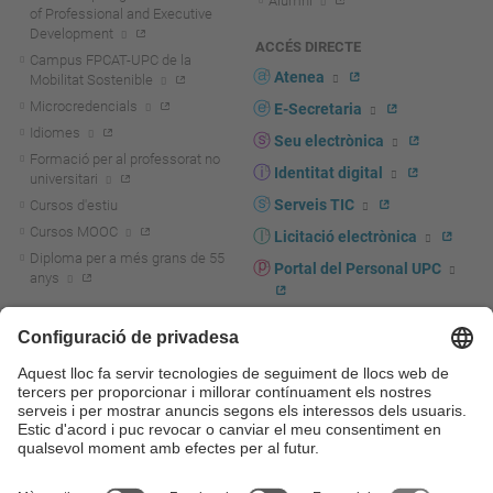
Alumni
of Professional and Executive
Development
ACCÉS DIRECTE
Campus FPCAT-UPC de la
Atenea
Mobilitat Sostenible
Microcredencials
E-Secretaria
Idiomes
Seu electrònica
Formació per al professorat no
Identitat digital
universitari
Serveis TIC
Cursos d'estiu
Cursos MOOC
Licitació electrònica
Diploma per a més grans de 55
Portal del Personal UPC
anys
Directori PDI i PTGAS
R+D+I
Actualitat R+D+I
Marca corporativa
La recerca a la UPC
UPCshop, marxandatge
La transferència, l'emprenedoria i
Sala de premsa
la innovació a la UPC
Foment i suport a la recerca
Seguretat i salut
Foment i suport a la
Autoprotecció i emergències