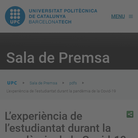
UPC.
MENU
Universitat
Politècnica
You
are
Sala de Premsa
here:
de
Catalunya
Sala de Premsa
pdfs
L’experiència de l’estudiantat durant la pandèmia de la Covid-19
L’experiència de
l’estudiantat durant la