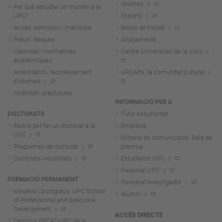
Idiomes
Per què estudiar un màster a la
UPC?
Esports
Accés, admissió i matrícula
Borsa de treball
Preus i beques
Allotjaments
Calendari i normatives
Centre Universitari de la Visió
acadèmiques
Acreditació i reconeixement
UPCArts, la comunitat cultural
d'idiomes
Mobilitat i pràctiques
INFORMACIÓ PER A
DOCTORATS
Futur estudiantat
Raons per fer un doctorat a la
Empresa
UPC
Mitjans de comunicació. Sala de
Programes de doctorat
premsa
Doctorats industrials
Estudiants UPC
Personal UPC
FORMACIÓ PERMANENT
Personal investigador
Màsters i postgraus. UPC School
Alumni
of Professional and Executive
Development
ACCÉS DIRECTE
Campus FPCAT-UPC de la