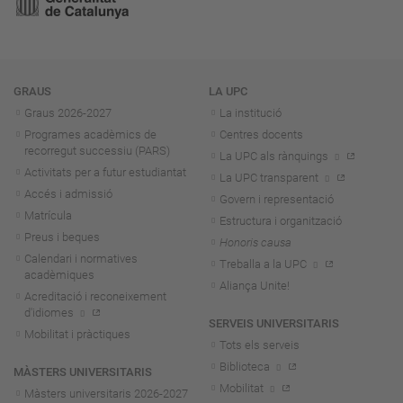
Navegació
GRAUS
LA UPC
Graus 2026-202
7
La institució
Programes acadèmics de
Centres docents
recorregut successiu (PARS)
La UPC als rànquings
Activitats per a futur estudiantat
La UPC transparent
Accés i admissió
Govern i representació
Matrícula
Estructura i organització
Preus i beques
Honoris causa
Calendari i normatives
Treballa a la UPC
acadèmiques
Aliança Unite!
Acreditació i reconeixement
d'idiomes
SERVEIS UNIVERSITARIS
Mobilitat i pràctiques
Tots els serveis
Biblioteca
MÀSTERS UNIVERSITARIS
Mobilitat
Màsters universitaris 2026-202
7