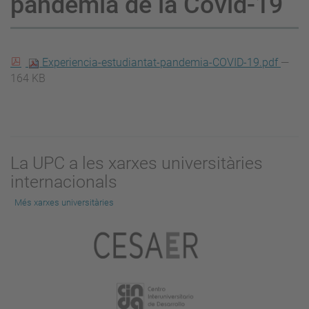
pandèmia de la Covid-19
Experiencia-estudiantat-pandemia-COVID-19.pdf
—
164 KB
La UPC a les xarxes universitàries
internacionals
Més xarxes universitàries