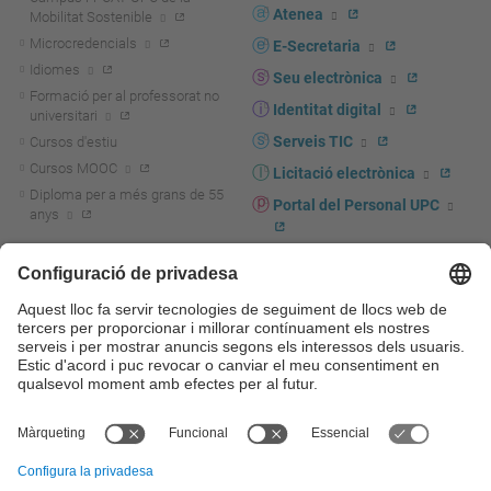
Atenea
Mobilitat Sostenible
Microcredencials
E-Secretaria
Idiomes
Seu electrònica
Formació per al professorat no
Identitat digital
universitari
Serveis TIC
Cursos d'estiu
Cursos MOOC
Licitació electrònica
Diploma per a més grans de 55
Portal del Personal UPC
anys
Directori PDI i PTGAS
R+D+I
Actualitat R+D+I
Marca corporativa
La recerca a la UPC
UPCshop, marxandatge
La transferència, l'emprenedoria i
Sala de premsa
la innovació a la UPC
Foment i suport a la recerca
Seguretat i salut
Foment i suport a la
Autoprotecció i emergències
transferència, l'emprenedoria i la
innovació
Serveis per a empreses