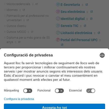
Microcredencials
E-Secretaria
Idiomes
Seu electrònica
Formació per al professorat no
Identitat digital
universitari
Serveis TIC
Cursos d'estiu
Cursos MOOC
Licitació electrònica
Diploma per a més grans de 55
Portal del Personal UPC
anys
Directori PDI i PTGAS
R+D+I
Actualitat R+D+I
Marca corporativa
La recerca a la UPC
UPCshop, marxandatge
La transferència, l'emprenedoria i
Sala de premsa
la innovació a la UPC
Foment i suport a la recerca
Seguretat i salut
Foment i suport a la
Autoprotecció i emergències
transferència, l'emprenedoria i la
innovació
Serveis per a empreses
Serveis Cientificotècnics