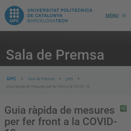
UPC.
MENU
Universitat
Politècnica
You
are
Sala de Premsa
here:
de
Catalunya
Sala de Premsa
pdfs
Guia ràpida de mesures per fer front a la COVID-19
Guia ràpida de mesures
per fer front a la COVID-