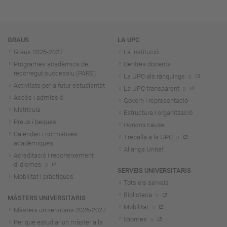
Navegació
GRAUS
LA UPC
Graus 2026-202
7
La institució
Programes acadèmics de
Centres docents
recorregut successiu (PARS)
La UPC als rànquings
Activitats per a futur estudiantat
La UPC transparent
Accés i admissió
Govern i representació
Matrícula
Estructura i organització
Preus i beques
Honoris causa
Calendari i normatives
Treballa a la UPC
acadèmiques
Aliança Unite!
Acreditació i reconeixement
d'idiomes
SERVEIS UNIVERSITARIS
Mobilitat i pràctiques
Tots els serveis
Biblioteca
MÀSTERS UNIVERSITARIS
Mobilitat
Màsters universitaris 2026-202
7
Idiomes
Per què estudiar un màster a la