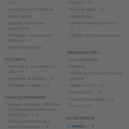
UPC?
Esports
Accés, admissió i matrícula
Borsa de treball
Preus i beques
Allotjaments
Calendari i normatives
Centre Universitari de la Visió
acadèmiques
Acreditació i reconeixement
UPCArts, la comunitat cultural
d'idiomes
Mobilitat i pràctiques
INFORMACIÓ PER A
DOCTORATS
Futur estudiantat
Raons per fer un doctorat a la
Empresa
UPC
Mitjans de comunicació. Sala de
Programes de doctorat
premsa
Doctorats industrials
Estudiants UPC
Personal UPC
FORMACIÓ PERMANENT
Personal investigador
Màsters i postgraus. UPC School
Alumni
of Professional and Executive
Development
ACCÉS DIRECTE
Campus FPCAT-UPC de la
Atenea
Mobilitat Sostenible