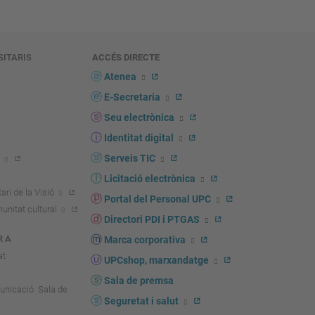
SITARIS
ACCÉS DIRECTE
s
Atenea
E-Secretaria
Seu electrònica
Identitat digital
Serveis TIC
Licitació electrònica
ari de la Visió
Portal del Personal UPC
unitat cultural
Directori PDI i PTGAS
R A
Marca corporativa
at
UPCshop, marxandatge
Sala de premsa
unicació. Sala de
Seguretat i salut