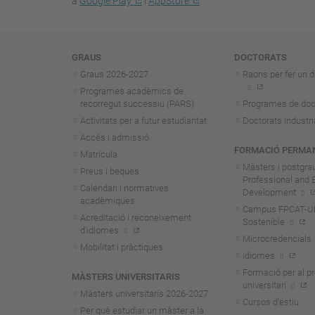
a
Google Play
i
AppStore
Navegació
GRAUS
DOCTORATS
Graus 2026-202
7
Raons per fer un d
Programes acadèmics de
recorregut successiu (PARS)
Programes de doc
Activitats per a futur estudiantat
Doctorats industri
Accés i admissió
FORMACIÓ PERMA
Matrícula
Màsters i postgra
Preus i beques
Professional and 
Calendari i normatives
Development
acadèmiques
Campus FPCAT-UPC
Acreditació i reconeixement
Sostenible
d'idiomes
Microcredencials
Mobilitat i pràctiques
Idiomes
Formació per al p
MÀSTERS UNIVERSITARIS
universitari
Màsters universitaris 2026-202
7
Cursos d'estiu
Per què estudiar un màster a la