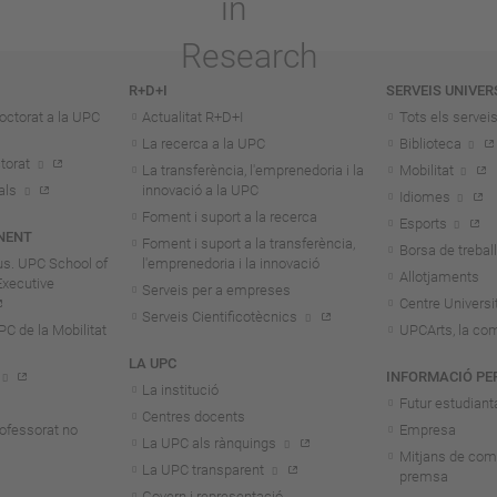
R+D+I
SERVEIS UNIVER
octorat a la UPC
Actualitat R+D+I
Tots els servei
La recerca a la UPC
Biblioteca
torat
La transferència, l'emprenedoria i la
Mobilitat
als
innovació a la UPC
Idiomes
Foment i suport a la recerca
Esports
NENT
Foment i suport a la transferència,
Borsa de treball
us. UPC School of
l'emprenedoria i la innovació
Allotjaments
Executive
Serveis per a empreses
Centre Universit
Serveis Cientificotècnics
 de la Mobilitat
UPCArts, la com
LA UPC
INFORMACIÓ PE
La institució
Futur estudiant
Centres docents
rofessorat no
Empresa
La UPC als rànquings
Mitjans de com
La UPC transparent
premsa
Govern i representació