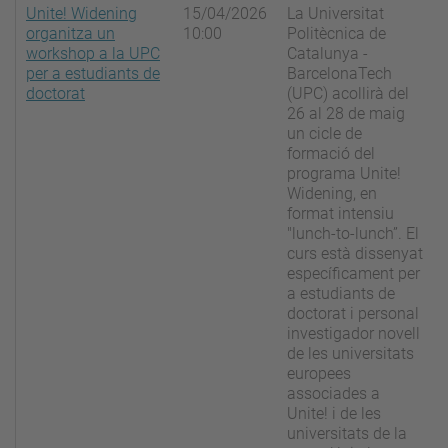
Unite! Widening
15/04/2026
La Universitat
organitza un
10:00
Politècnica de
workshop a la UPC
Catalunya -
per a estudiants de
BarcelonaTech
doctorat
(UPC) acollirà del
26 al 28 de maig
un cicle de
formació del
programa Unite!
Widening, en
format intensiu
"lunch-to-lunch”. El
curs està dissenyat
específicament per
a estudiants de
doctorat i personal
investigador novell
de les universitats
europees
associades a
Unite! i de les
universitats de la