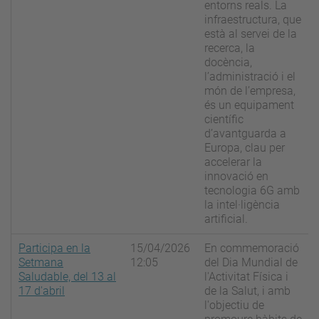
entorns reals. La
infraestructura, que
està al servei de la
recerca, la
docència,
l’administració i el
món de l’empresa,
és un equipament
científic
d’avantguarda a
Europa, clau per
accelerar la
innovació en
tecnologia 6G amb
la intel·ligència
artificial.
Participa en la
15/04/2026
En commemoració
Setmana
12:05
del Dia Mundial de
Saludable, del 13 al
l'Activitat Física i
17 d'abril
de la Salut, i amb
l'objectiu de