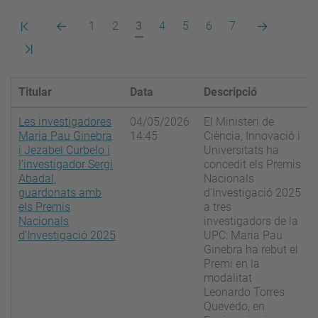
Primera
Pàgina
Pàgina
Pàgina
Pàgina
Pàgina
Pàgina
Pàgina
Pàgina
Pàgina
1
2
3
4
5
6
7
pàgina
anterior
actual
següent
Darrera
pàgina
Titular
Data
Descripció
Les investigadores
04/05/2026
El Ministeri de
Maria Pau Ginebra
14:45
Ciència, Innovació i
i Jezabel Curbelo i
Universitats ha
l’investigador Sergi
concedit els Premis
Abadal,
Nacionals
guardonats amb
d'Investigació 2025
els Premis
a tres
Nacionals
investigadors de la
d'Investigació 2025
UPC: Maria Pau
Ginebra ha rebut el
Premi en la
modalitat
Leonardo Torres
Quevedo, en