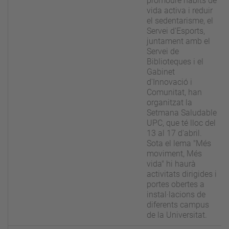
promoure hàbits de
vida activa i reduir
el sedentarisme, el
Servei d'Esports,
juntament amb el
Servei de
Biblioteques i el
Gabinet
d'Innovació i
Comunitat, han
organitzat la
Setmana Saludable
UPC, que té lloc del
13 al 17 d'abril.
Sota el lema "Més
moviment, Més
vida" hi haurà
activitats dirigides i
portes obertes a
instal·lacions de
diferents campus
de la Universitat.