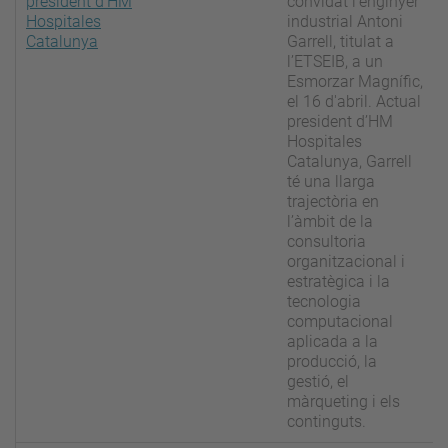
president d’HM
convidat l'enginyer
Hospitales
industrial Antoni
Catalunya
Garrell, titulat a
l’ETSEIB, a un
Esmorzar Magnífic,
el 16 d'abril. Actual
president d’HM
Hospitales
Catalunya, Garrell
té una llarga
trajectòria en
l’àmbit de la
consultoria
organitzacional i
estratègica i la
tecnologia
computacional
aplicada a la
producció, la
gestió, el
màrqueting i els
continguts.