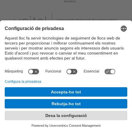
Segueix-nos
Descarrega't l'App UPC
a
Google Play
i
AppStore
Reconeixement internacional d’excel·lència