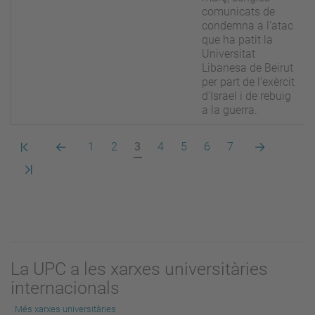
comunicats de
condemna a l’atac
que ha patit la
Universitat
Libanesa de Beirut
per part de l’exèrcit
d’Israel i de rebuig
a la guerra.
Primera
Pàgina
Pàgina
Pàgina
Pàgina
Pàgina
Pàgina
Pàgina
Pàgina
Pàgina
1
2
3
4
5
6
7
pàgina
anterior
actual
següent
Darrera
pàgina
La UPC a les xarxes universitàries
internacionals
Més xarxes universitàries