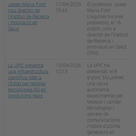
Josep Maria Font,
17/04/2026
El professor Josep
nou director de
10:45
Maria Font
l'Institut de Recerca
Llagunes ha pres
i Innovació en
possessió, el 16
Salut
d'abril, com a
director de l'Institut
de Recerca i
Innovació en Salut
(IRIS).
La UPC presenta
15/04/2026
La UPC ha
una infraestructura
12:15
presentat, el 8
científica líder a
d’abril, 6GLabNet,
l’Estat per testejar
una xarxa
tecnologies 6G en
autònoma
condicions reals
experimental per
testejar i validar
tecnologies i
serveis de
comunicacions
mòbils d’última
generació en