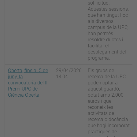
sol·licitud.
Aquestes sessions,
que han tingut lloc
als diversos
campus de la UPC,
han permès
resoldre dubtes i
facilitar el
desplegament del
programa.
Oberta, fins al 5 de
29/04/2026
Els grups de
juny, la
14:04
recerca de la UPC
convocatòria del III
poden optar a
Premi UPC de
aquest guardó,
Ciència Oberta
dotat amb 2.000
euros i que
reconeix les
activitats de
recerca o docència
que hagi incorporat
pràctiques de