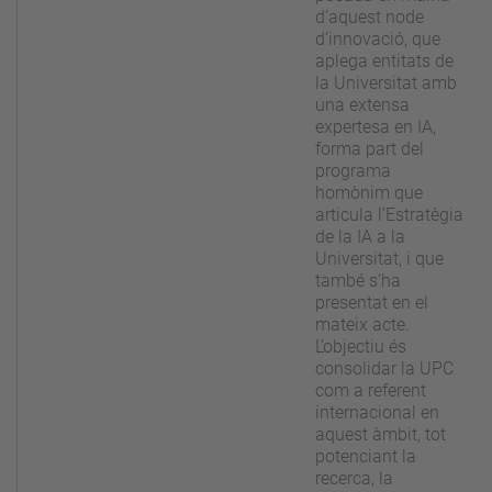
d’aquest node
d’innovació, que
aplega entitats de
la Universitat amb
una extensa
expertesa en IA,
forma part del
programa
homònim que
articula l’Estratègia
de la IA a la
Universitat, i que
també s’ha
presentat en el
mateix acte.
L’objectiu és
consolidar la UPC
com a referent
internacional en
aquest àmbit, tot
potenciant la
recerca, la