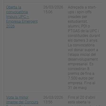
Oberta la
26/03/2026
Adreçada a start-
convocatòria
15:06
ups i spin-offs
Impuls UPC –
creades per
Empresa Emergent
estudiantat,
2026
alumni, PDI o
PTGAS de la UPC i
constituïdes durant
els darrers 3 anys.
La convocatòria
vol donar suport a
l’etapa inicial del
desenvolupament
empresarial. Es
concediran 8
premis de fins a
7.500 euros per
empresa. Fins al
31 de maig.
Vota la millor
26/03/2026
Fins al 20 d'abril
imatge del Concurs
13:56
està oberta la