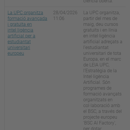
ciència oberta.
La UPC organitza
28/04/2026
La UPC organitza,
formació avançada
11:06
partir del mes de
i gratuïta en
maig, deu cursos
intel·ligència
gratuïts i en línia
artificial per a
en intel·ligència
estudiantat
artificial adreçats a
universitari
l’estudiantat
europeu
universitari de tota
Europa, en el marc
de LEIA UPC,
l’Estratègia de la
Intel·ligència
Artificial. Són
programes de
formació avançats
organitzats en
col·laboració amb
el BSC, a través del
projecte europeu
‘BSC AI Factory’,
per dotar