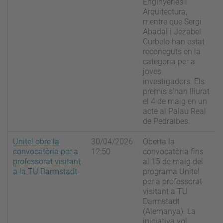
Enginyeries i
Arquitectura,
mentre que Sergi
Abadal i Jezabel
Curbelo han estat
reconeguts en la
categoria per a
joves
investigadors. Els
premis s'han lliurat
el 4 de maig en un
acte al Palau Real
de Pedralbes.
Unite! obre la
30/04/2026
Oberta la
convocatòria per a
12:50
convocatòria fins
professorat visitant
al 15 de maig del
a la TU Darmstadt
programa Unite!
per a professorat
visitant a TU
Darmstadt
(Alemanya). La
iniciativa vol