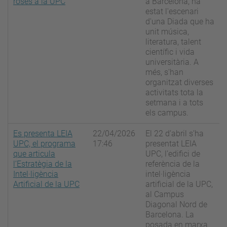
roses a la UPC
a Barcelona, ha
estat l'escenari
d'una Diada que ha
unit música,
literatura, talent
científic i vida
universitària. A
més, s'han
organitzat diverses
activitats tota la
setmana i a tots
els campus.
Es presenta LEIA
22/04/2026
El 22 d’abril s’ha
UPC, el programa
17:46
presentat LEIA
que articula
UPC, l’edifici de
l’Estratègia de la
referència de la
Intel·ligència
intel·ligència
Artificial de la UPC
artificial de la UPC,
al Campus
Diagonal Nord de
Barcelona. La
posada en marxa