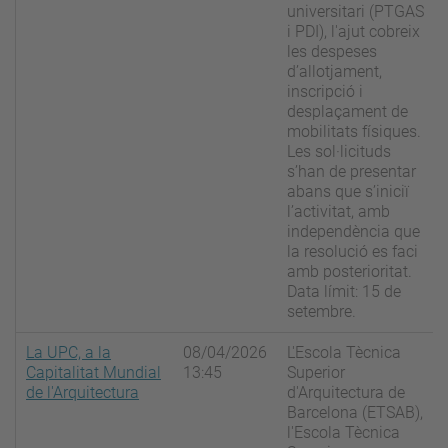
universitari (PTGAS
i PDI), l'ajut cobreix
les despeses
d’allotjament,
inscripció i
desplaçament de
mobilitats físiques.
Les sol·licituds
s’han de presentar
abans que s’iniciï
l’activitat, amb
independència que
la resolució es faci
amb posterioritat.
Data límit: 15 de
setembre.
La UPC, a la
08/04/2026
L'Escola Tècnica
Capitalitat Mundial
13:45
Superior
de l'Arquitectura
d'Arquitectura de
Barcelona (ETSAB),
l'Escola Tècnica