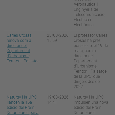
Aeronàutica, i
Enginyeria de
Telecomunicació,
Elèctrica i
Electrònica.
Carles Crosas
23/03/2026
El professor Carles
renova com a
15:59
Crosas ha pres
director del
possessió, el 19 de
Departament
març, com a
d’Urbanisme,
director del
Territori i Paisatge
Departament
d’Urbanisme,
Territori i Paisatge
de la UPC, que
dirigeix des del
2022.
Naturgy i la UPC
19/03/2026
Naturgy i la UPC
llancen la 15a
14:41
impulsen una nova
edició del Premi
edició del Premi
Duran Farell per a
Duran Farell