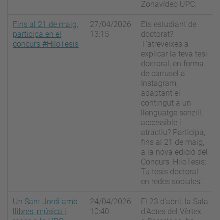
Zonavídeo UPC.
Fins al 21 de maig,
27/04/2026
Ets estudiant de
participa en el
13:15
doctorat?
concurs #HiloTesis
T'atreveixes a
explicar la teva tesi
doctoral, en forma
de carrusel a
Instagram,
adaptant el
contingut a un
llenguatge senzill,
accessible i
atractiu? Participa,
fins al 21 de maig,
a la nova edició del
Concurs 'HiloTesis:
Tu tesis doctoral
en redes sociales'.
Un Sant Jordi amb
24/04/2026
El 23 d'abril, la Sala
llibres, música i
10:40
d'Actes del Vèrtex,