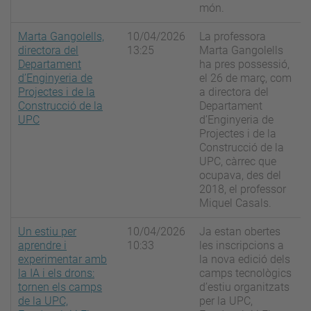
món.
Marta Gangolells,
10/04/2026
La professora
directora del
13:25
Marta Gangolells
Departament
ha pres possessió,
d’Enginyeria de
el 26 de març, com
Projectes i de la
a directora del
Construcció de la
Departament
UPC
d’Enginyeria de
Projectes i de la
Construcció de la
UPC, càrrec que
ocupava, des del
2018, el professor
Miquel Casals.
Un estiu per
10/04/2026
Ja estan obertes
aprendre i
10:33
les inscripcions a
experimentar amb
la nova edició dels
la IA i els drons:
camps tecnològics
tornen els camps
d’estiu organitzats
de la UPC,
per la UPC,