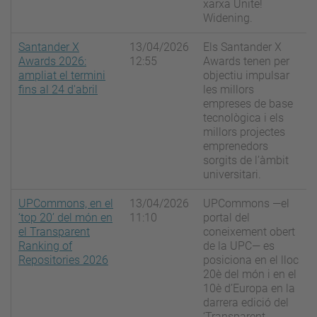
xarxa Unite!
Widening.
Santander X
13/04/2026
Els Santander X
Awards 2026:
12:55
Awards tenen per
ampliat el termini
objectiu impulsar
fins al 24 d'abril
les millors
empreses de base
tecnològica i els
millors projectes
emprenedors
sorgits de l’àmbit
universitari.
UPCommons, en el
13/04/2026
UPCommons —el
‘top 20’ del món en
11:10
portal del
el Transparent
coneixement obert
Ranking of
de la UPC— es
Repositories 2026
posiciona en el lloc
20è del món i en el
10è d’Europa en la
darrera edició del
‘Transparent