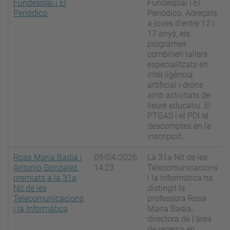
Fundesplai i El
Fundesplai i El
Periódico
Periódico. Adreçats
a joves d’entre 12 i
17 anys, els
programes
combinen tallers
especialitzats en
intel·ligència
artificial i drons
amb activitats de
lleure educatiu. El
PTGAS i el PDI té
descomptes en la
inscripció.
Rosa Maria Badia i
09/04/2026
La 31a Nit de les
Antonio González,
14:23
Telecomunicacions
premiats a la 31a
i la Informàtica ha
Nit de les
distingit la
Telecomunicacions
professora Rosa
i la Informàtica
Maria Badia,
directora de l'àrea
de recerca en