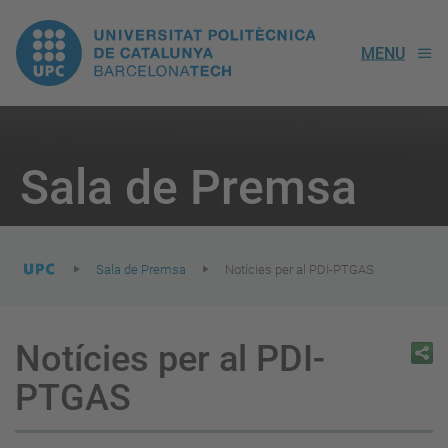
UPC.
MENU
Universitat
Politècnica
You
are
Sala de Premsa
here:
de
Catalunya
Sala de Premsa
Notícies per al PDI-PTGAS
Notícies per al PDI-
PTGAS