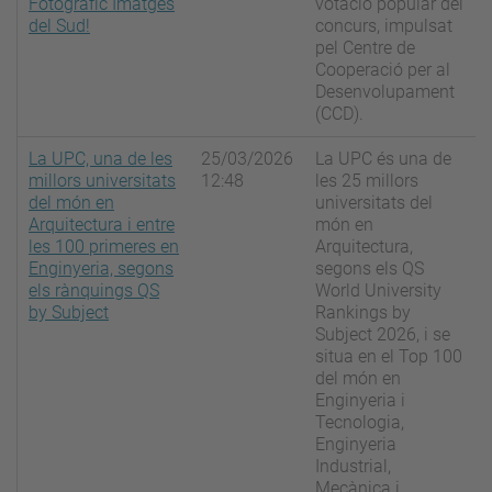
Fotogràfic Imatges
votació popular del
del Sud!
concurs, impulsat
pel Centre de
Cooperació per al
Desenvolupament
(CCD).
La UPC, una de les
25/03/2026
La UPC és una de
millors universitats
12:48
les 25 millors
del món en
universitats del
Arquitectura i entre
món en
les 100 primeres en
Arquitectura,
Enginyeria, segons
segons els QS
els rànquings QS
World University
by Subject
Rankings by
Subject 2026, i se
situa en el Top 100
del món en
Enginyeria i
Tecnologia,
Enginyeria
Industrial,
Mecànica i