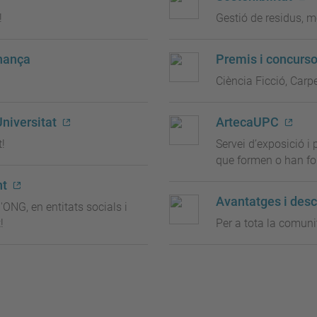
!
Gestió de residus, m
rnança
Premis i concurs
Ciència Ficció, Carp
Universitat
ArtecaUPC
t!
Servei d’exposició i 
que formen o han fo
nt
Avantatges i des
'ONG, en entitats socials i
!
Per a tota la comuni