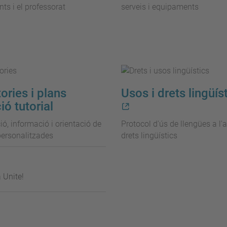
nts i el professorat
serveis i equipaments
ories i plans
Usos i drets lingüís
ió tutorial
ó, informació i orientació de
Protocol d'ús de llengües a l'a
ersonalitzades
drets lingüístics
 Unite!