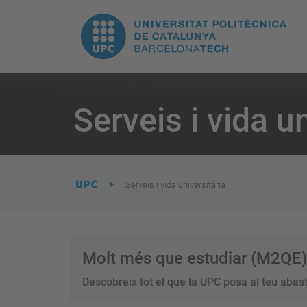
E
UPC.
N
Universitat
pr
Politècnica
You
are
Serveis i vida u
here:
de
Catalunya
Serveis i vida universitària
Molt més que estudiar (M2QE)
Descobreix
tot el que la UPC posa al teu abast