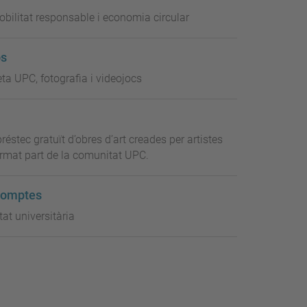
obilitat responsable i economia circular
os
eta UPC, fotografia i videojocs
préstec gratuït d’obres d’art creades per artistes
rmat part de la comunitat UPC.
comptes
tat universitària