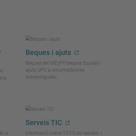
r
Beques i ajuts
Beques del MEyFP, beques Equitat i
ajuts UPC a circumstàncies
re
sobrevingudes
'una
Serveis TIC
ir a
Informació sobre TOTS els serveis i