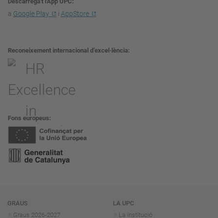
Descarrega't l'App UPC
a
Google Play
i
AppStore
Reconeixement internacional d’excel·lència
Fons europeus
Navegació
GRAUS
LA UPC
Graus 2026-202
7
La institució