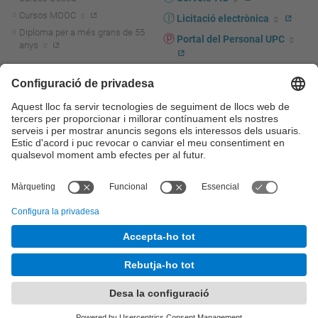
Cursos MOOC
Licitació electrònica
Diploma per a més grans de 55
Portal del Personal UPC
anys
Directori PDI i PTGAS
R+D+I
Actualitat R+D+I
Marca corporativa
La recerca a la UPC
UPCshop, marxandatge
La transferència, l'emprenedoria i
Sala de premsa
la innovació a la UPC
Foment i suport a la recerca
Seguretat i salut
Foment i suport a la
Autoprotecció i emergències
transferència, l'emprenedoria i la
innovació
Serveis per a empreses
Serveis Cientificotècnics
© UPC
Universitat Politècnica de Catalunya - BarcelonaTech
Contacte
Mapa del web
Accessibilitat
Avís legal
Configuració de privadesa