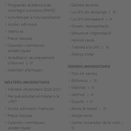
Programes acadèmics de
Centres docents
recorregut successiu (PARS)
La UPC als rànquings
Activitats per a futur estudiantat
La UPC transparent
Accés i admissió
Govern i representació
Matrícula
Estructura i organització
Preus i beques
Honoris causa
Calendari i normatives
Treballa a la UPC
acadèmiques
Aliança Unite!
Acreditació i reconeixement
d'idiomes
SERVEIS UNIVERSITARIS
Mobilitat i pràctiques
Tots els serveis
Biblioteca
MÀSTERS UNIVERSITARIS
Mobilitat
Màsters universitaris 2026-202
7
Idiomes
Per què estudiar un màster a la
UPC?
Esports
Accés, admissió i matrícula
Borsa de treball
Preus i beques
Allotjaments
Calendari i normatives
Centre Universitari de la Visió
acadèmiques