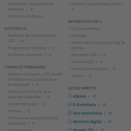
Acreditació i reconeixement
UPCArts, la comunitat cultural
d'idiomes
Mobilitat i pràctiques
INFORMACIÓ PER A
DOCTORATS
Futur estudiantat
Raons per fer un doctorat a la
Empresa
UPC
Mitjans de comunicació. Sala de
Programes de doctorat
premsa
Doctorats industrials
Estudiants UPC
Personal UPC
FORMACIÓ PERMANENT
Personal investigador
Màsters i postgraus. UPC School
Alumni
of Professional and Executive
Development
ACCÉS DIRECTE
Campus FPCAT-UPC de la
Atenea
Mobilitat Sostenible
Microcredencials
E-Secretaria
Idiomes
Seu electrònica
Formació per al professorat no
Identitat digital
universitari
Serveis TIC
Cursos d'estiu