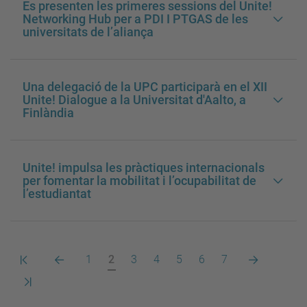
Es presenten les primeres sessions del Unite!
Networking Hub per a PDI I PTGAS de les
universitats de l’aliança
Una delegació de la UPC participarà en el XII
Unite! Dialogue a la Universitat d'Aalto, a
Finlàndia
Unite! impulsa les pràctiques internacionals
per fomentar la mobilitat i l’ocupabilitat de
l’estudiantat
Primera
Pàgina
Pàgina
Pàgina
Pàgina
Pàgina
Pàgina
Pàgina
Pàgina
Pàgina
1
2
3
4
5
6
7
pàgina
anterior
actual
següent
Darrera
pàgina