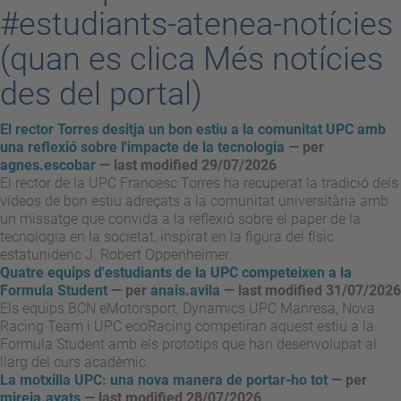
#estudiants-atenea-notícies
(quan es clica Més notícies
des del portal)
El rector Torres desitja un bon estiu a la comunitat UPC amb
una reflexió sobre l'impacte de la tecnologia
—
per
agnes.escobar
— last modified 29/07/2026
El rector de la UPC Francesc Torres ha recuperat la tradició dels
vídeos de bon estiu adreçats a la comunitat universitària amb
un missatge que convida a la reflexió sobre el paper de la
tecnologia en la societat, inspirat en la figura del físic
estatunidenc J. Robert Oppenheimer.
Quatre equips d'estudiants de la UPC competeixen a la
Formula Student
—
per
anais.avila
— last modified 31/07/2026
Els equips BCN eMotorsport, Dynamics UPC Manresa, Nova
Racing Team i UPC ecoRacing competiran aquest estiu a la
Formula Student amb els prototips que han desenvolupat al
llarg del curs acadèmic.
La motxilla UPC: una nova manera de portar-ho tot
—
per
mireia.ayats
— last modified 28/07/2026