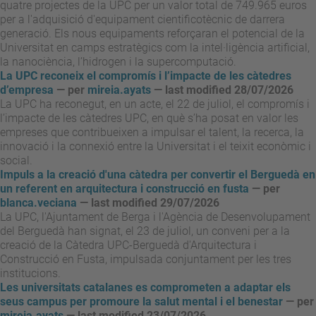
quatre projectes de la UPC per un valor total de 749.965 euros
per a l'adquisició d'equipament cientificotècnic de darrera
generació. Els nous equipaments reforçaran el potencial de la
Universitat en camps estratègics com la intel·ligència artificial,
la nanociència, l’hidrogen i la supercomputació.
La UPC reconeix el compromís i l’impacte de les càtedres
d’empresa
—
per
mireia.ayats
— last modified 28/07/2026
La UPC ha reconegut, en un acte, el 22 de juliol, el compromís i
l’impacte de les càtedres UPC, en què s’ha posat en valor les
empreses que contribueixen a impulsar el talent, la recerca, la
innovació i la connexió entre la Universitat i el teixit econòmic i
social.
Impuls a la creació d'una càtedra per convertir el Berguedà en
un referent en arquitectura i construcció en fusta
—
per
blanca.veciana
— last modified 29/07/2026
La UPC, l'Ajuntament de Berga i l'Agència de Desenvolupament
del Berguedà han signat, el 23 de juliol, un conveni per a la
creació de la Càtedra UPC-Berguedà d'Arquitectura i
Construcció en Fusta, impulsada conjuntament per les tres
institucions.
Les universitats catalanes es comprometen a adaptar els
seus campus per promoure la salut mental i el benestar
—
per
mireia.ayats
— last modified 23/07/2026