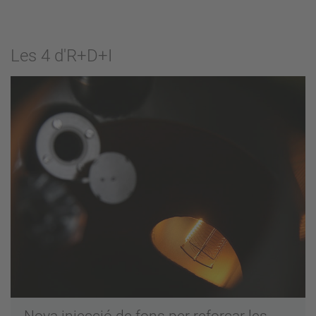
Les 4 d'R+D+I
Nova injecció de fons per reforçar les