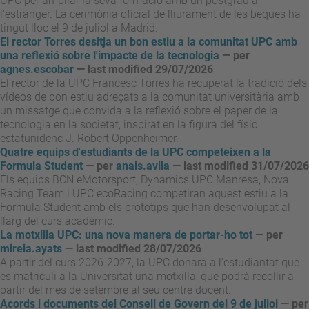
UPC per ampliar la seva formació amb un postgrau a
l’estranger. La cerimònia oficial de lliurament de les beques ha
tingut lloc el 9 de juliol a Madrid.
El rector Torres desitja un bon estiu a la comunitat UPC amb
una reflexió sobre l'impacte de la tecnologia
—
per
agnes.escobar
— last modified 29/07/2026
El rector de la UPC Francesc Torres ha recuperat la tradició dels
vídeos de bon estiu adreçats a la comunitat universitària amb
un missatge que convida a la reflexió sobre el paper de la
tecnologia en la societat, inspirat en la figura del físic
estatunidenc J. Robert Oppenheimer.
Quatre equips d'estudiants de la UPC competeixen a la
Formula Student
—
per
anais.avila
— last modified 31/07/2026
Els equips BCN eMotorsport, Dynamics UPC Manresa, Nova
Racing Team i UPC ecoRacing competiran aquest estiu a la
Formula Student amb els prototips que han desenvolupat al
llarg del curs acadèmic.
La motxilla UPC: una nova manera de portar-ho tot
—
per
mireia.ayats
— last modified 28/07/2026
A partir del curs 2026-2027, la UPC donarà a l’estudiantat que
es matriculi a la Universitat una motxilla, que podrà recollir a
partir del mes de setembre al seu centre docent.
Acords i documents del Consell de Govern del 9 de juliol
—
per