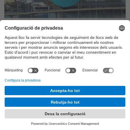
Acte d’inauguració curs FNB 2026-2027
Els mitjans de comunicació destaquen