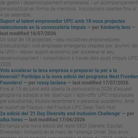
de gestió i desenvolupament empresarial, i un acompanyament
personalitzat en forma de mentoria. Inscripcions obertes fins al
4 de setembre.
Suport al talent emprenedor UPC amb 18 nous projectes
seleccionats en la convocatòria Impuls
—
per
kimberly.lens
—
last modified 16/07/2026
Un total de 18 projectes —deu iniciatives emprenedores
d’estudiantat i vuit empreses emergents creades per 'alumni' de
la UPC— rebran suport econòmic per accelerar el seu
desenvolupament i consolidació a través dels ajuts Impuls UPC
2026.
Vols accelerar la teva empresa o preparar-la per a la
inversió? Participa a la nova edició del programa Next Frontier
Founders!
—
per
rossy.laciana
— last modified 17/07/2026
Fins al 15 de juliol està oberta la convocatòria 2026 d’aquest
programa adreçat a les ‘start-ups’ i ‘spin-offs’ UPC impulsades
per estudiantat, titulats recentment o personal acadèmic. Amb
el suport de Fractus i del Fractus-UPC Deep Tech Hub.
2a edició del '21 Day Diversity and Inclusion Challenge'
—
per
alba.fores
— last modified 17/06/2026
Es llança una nova edició del repte GEDI (Gènere, Equitat,
Diversitat i Inclusió) en el marc de l'aliança Unite!. Dos anys