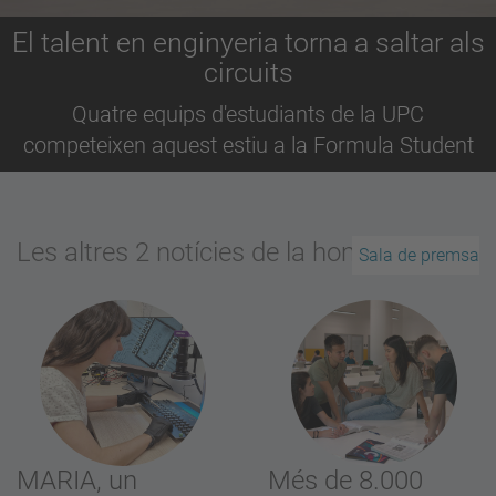
El talent en enginyeria torna a saltar als
circuits
Quatre equips d'estudiants de la UPC
competeixen aquest estiu a la Formula Student
Les altres 2 notícies de la home
Sala de premsa
MARIA, un
Més de 8.000