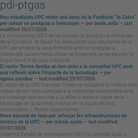
pdi-ptgas
Nou estudiants UPC reben una beca de la Fundació “la Caixa”
per cursar un postgrau a l’estranger
—
per
anais.avila
— last
modified 30/07/2026
La convocatòria 2025 de les beques de postgrau a l’estranger
de la Fundació “la Caixa” ha seleccionat nou estudiants de la
UPC per ampliar la seva formació amb un postgrau a
l’estranger. La cerimònia oficial de lliurament de les beques ha
tingut lloc el 9 de juliol a Madrid.
El rector Torres desitja un bon estiu a la comunitat UPC amb
una reflexió sobre l'impacte de la tecnologia
—
per
agnes.escobar
— last modified 29/07/2026
El rector de la UPC Francesc Torres ha recuperat la tradició dels
vídeos de bon estiu adreçats a la comunitat universitària amb
un missatge que convida a la reflexió sobre el paper de la
tecnologia en la societat, inspirat en la figura del físic
estatunidenc J. Robert Oppenheimer.
Nova injecció de fons per reforçar les infraestructures de
recerca de la UPC
—
per
mireia.ayats
— last modified
31/07/2026
L'Agencia Estatal de Investigación (AEI) ha concedit ajuts a