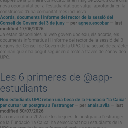
després de la primera convocatòria el març de 2024, s'obre una
nova oportunitat per a l'estudiantat que vulgui aprofundir en la
construcció d'una comunitat més inclusiva.
Acords, documents i informe del rector de la sessió del
Consell de Govern del 3 de juny
—
per
agnes.escobar
— last
modified 17/06/2026
Ja estan disponibles, al web govern.upc.edu, els acords, els
documents informatius i l'informe del rector de la sessió del 3
de juny del Consell de Govern de la UPC. Una sessió de caràcter
ordinari que s'ha pogut seguir en directe a través de Zonavídeo
UPC.
Les 6 primeres de @app-
estudiants
Nou estudiants UPC reben una beca de la Fundació “la Caixa”
per cursar un postgrau a l’estranger
—
per
anais.avila
— last
modified 30/07/2026
La convocatòria 2025 de les beques de postgrau a l’estranger
de la Fundació “la Caixa” ha seleccionat nou estudiants de la