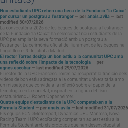
Nou estudiants UPC reben una beca de la Fundació “la Caixa”
per cursar un postgrau a l’estranger
—
per
anais.avila
— last
modified 30/07/2026
La convocatòria 2025 de les beques de postgrau a l’estranger
de la Fundació “la Caixa” ha seleccionat nou estudiants de la
UPC per ampliar la seva formació amb un postgrau a
l’estranger. La cerimònia oficial de lliurament de les beques ha
tingut lloc el 9 de juliol a Madrid.
El rector Torres desitja un bon estiu a la comunitat UPC amb
una reflexió sobre l'impacte de la tecnologia
—
per
agnes.escobar
— last modified 29/07/2026
El rector de la UPC Francesc Torres ha recuperat la tradició dels
vídeos de bon estiu adreçats a la comunitat universitària amb
un missatge que convida a la reflexió sobre el paper de la
tecnologia en la societat, inspirat en la figura del físic
estatunidenc J. Robert Oppenheimer.
Quatre equips d'estudiants de la UPC competeixen a la
Formula Student
—
per
anais.avila
— last modified 31/07/2026
Els equips BCN eMotorsport, Dynamics UPC Manresa, Nova
Racing Team i UPC ecoRacing competiran aquest estiu a la
Formula Student amb els prototips que han desenvolupat al