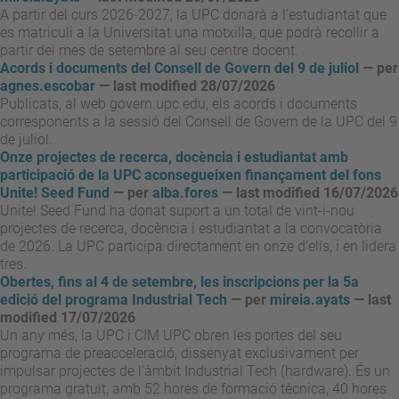
A partir del curs 2026-2027, la UPC donarà a l’estudiantat que
es matriculi a la Universitat una motxilla, que podrà recollir a
partir del mes de setembre al seu centre docent.
Acords i documents del Consell de Govern del 9 de juliol
—
per
agnes.escobar
— last modified 28/07/2026
Publicats, al web govern.upc.edu, els acords i documents
corresponents a la sessió del Consell de Govern de la UPC del 9
de juliol.
Onze projectes de recerca, docència i estudiantat amb
participació de la UPC aconsegueixen finançament del fons
Unite! Seed Fund
—
per
alba.fores
— last modified 16/07/2026
Unite! Seed Fund ha donat suport a un total de vint-i-nou
projectes de recerca, docència i estudiantat a la convocatòria
de 2026. La UPC participa directament en onze d’ells, i en lidera
tres.
Obertes, fins al 4 de setembre, les inscripcions per la 5a
edició del programa Industrial Tech
—
per
mireia.ayats
— last
modified 17/07/2026
Un any més, la UPC i CIM UPC obren les portes del seu
programa de preacceleració, dissenyat exclusivament per
impulsar projectes de l'àmbit Industrial Tech (hardware). És un
programa gratuït, amb 52 hores de formació tècnica, 40 hores