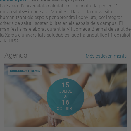
La Xarxa d’universitats saludables –constituïda per les 12
universitats– impulsa el Manifest ‘Habitar la universitat:
humanitzant els espais per aprendre i conviure’, per integrar
criteris de salut i sostenibilitat en els espais dels campus. El
manifest s’ha elaborat durant la VII Jornada Biennal de salut de
la Xarxa d’universitats saludables, que ha tingut lloc l’1 de juliol
a la UPC.
Agenda
Més esdeveniments
CONCURSOS I PREMIS
Juliol
15
JULIOL
a
Octubre
16
OCTUBRE