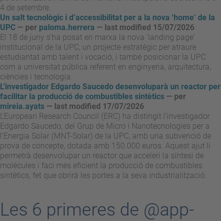
4 de setembre.
Un salt tecnològic i d’accessibilitat per a la nova ‘home’ de la
UPC
—
per
paloma.herrera
— last modified 15/07/2026
El 18 de juny s’ha posat en marxa la nova 'landing page'
institucional de la UPC, un projecte estratègic per atraure
estudiantat amb talent i vocació, i també posicionar la UPC
com a universitat pública referent en enginyeria, arquitectura,
ciències i tecnologia.
L'investigador Edgardo Saucedo desenvoluparà un reactor per
facilitar la producció de combustibles sintètics
—
per
mireia.ayats
— last modified 17/07/2026
L’European Research Council (ERC) ha distingit l’investigador
Edgardo Saucedo, del Grup de Micro i Nanotecnologies per a
l’Energia Solar (MNT-Solar) de la UPC, amb una subvenció de
prova de concepte, dotada amb 150.000 euros. Aquest ajut li
permetrà desenvolupar un reactor que acceleri la síntesi de
molècules i faci més eficient la producció de combustibles
sintètics, fet que obrirà les portes a la seva industrialització.
Les 6 primeres de @app-