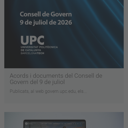
Acords i documents del Consell de
Govern del 9 de juliol
Publicats, al web govern.upc.edu, els...