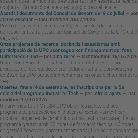
acadèmiques, la mobilitat d'estudiantat i professorat, la recerca
conjunta i l'atracció de talent tecnològic d’excel·lència.
Acords i documents del Consell de Govern del 9 de juliol
—
per
agnes.escobar
— last modified 28/07/2026
Publicats, al web govern.upc.edu, els acords i documents
corresponents a la sessió del Consell de Govern de la UPC del 9
de juliol.
Onze projectes de recerca, docència i estudiantat amb
participació de la UPC aconsegueixen finançament del fons
Unite! Seed Fund
—
per
alba.fores
— last modified 16/07/2026
Unite! Seed Fund ha donat suport a un total de vint-i-nou
projectes de recerca, docència i estudiantat a la convocatòria
de 2026. La UPC participa directament en onze d’ells, i en lidera
tres.
Obertes, fins al 4 de setembre, les inscripcions per la 5a
edició del programa Industrial Tech
—
per
mireia.ayats
— last
modified 17/07/2026
Un any més, la UPC i CIM UPC obren les portes del seu
programa de preacceleració, dissenyat exclusivament per
impulsar projectes de l'àmbit Industrial Tech (hardware). És un
programa gratuït, amb 52 hores de formació tècnica, 40 hores
de gestió i desenvolupament empresarial, i un acompanyament
personalitzat en forma de mentoria. Inscripcions obertes fins al