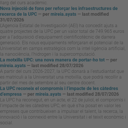
llarg del curs acadèmic.
Nova injecció de fons per reforçar les infraestructures de
recerca de la UPC
—
per
mireia.ayats
— last modified
31/07/2026
L'Agencia Estatal de Investigación (AEI) ha concedit ajuts a
quatre projectes de la UPC per un valor total de 749.965 euros
per a l'adquisició d'equipament cientificotècnic de darrera
generació. Els nous equipaments reforçaran el potencial de la
Universitat en camps estratègics com la intel·ligència artificial,
la nanociència, l’hidrogen i la supercomputació.
La motxilla UPC: una nova manera de portar-ho tot
—
per
mireia.ayats
— last modified 28/07/2026
A partir del curs 2026-2027, la UPC donarà a l’estudiantat que
es matriculi a la Universitat una motxilla, que podrà recollir a
partir del mes de setembre al seu centre docent.
La UPC reconeix el compromís i l’impacte de les càtedres
d’empresa
—
per
mireia.ayats
— last modified 28/07/2026
La UPC ha reconegut, en un acte, el 22 de juliol, el compromís i
l’impacte de les càtedres UPC, en què s’ha posat en valor les
empreses que contribueixen a impulsar el talent, la recerca, la
innovació i la connexió entre la Universitat i el teixit econòmic i
social.