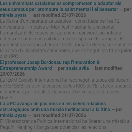
Les universitats catalanes es comprometen a adaptar els
seus campus per promoure la salut mental i el benestar
—
per
mireia.ayats
— last modified 23/07/2026
La Xarxa d’universitats saludables –constituïda per les 12
universitats– impulsa el Manifest ‘Habitar la universitat:
humanitzant els espais per aprendre i conviure’, per integrar
criteris de salut i sostenibilitat en els espais dels campus. El
manifest s’ha elaborat durant la VII Jornada Biennal de salut de
la Xarxa d’universitats saludables, que ha tingut lloc l’1 de juliol
a la UPC.
El professor Josep Bordonau rep l'Innovation &
Entrepreneurship Award
—
per
anais.avila
— last modified
29/07/2026
La IEOM Society International ha reconegut la tasca del docent
de l'ETSEIB, clau en la creació de les KICs de l'EIT, la cofundació
d'InnoEnergy i l'impuls de la xarxa d'universitats europees
Unite!
La UPC avança un pas més en les seves relacions
estratègiques amb una missió institucional a la Xina
—
per
mireia.ayats
— last modified 21/07/2026
El Vicerectorat de Política Internacional ha liderat una missió a
Pequín, Nanjing i Xangai per potenciar les relacions