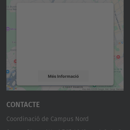
Necessitem el vostre
consentiment per carregar el
servei Google Maps!
Utilitzem un servei de tercers per incrustar
contingut del mapa que pugui recollir dades
sobre la vostra activitat. Reviseu-ne els
detalls i accepteu el servei per veure el
mapa.
Més Informació
Accepta
Contacte
powered by
Usercentrics Consent
Management Platform
Coordinació de Campus Nord