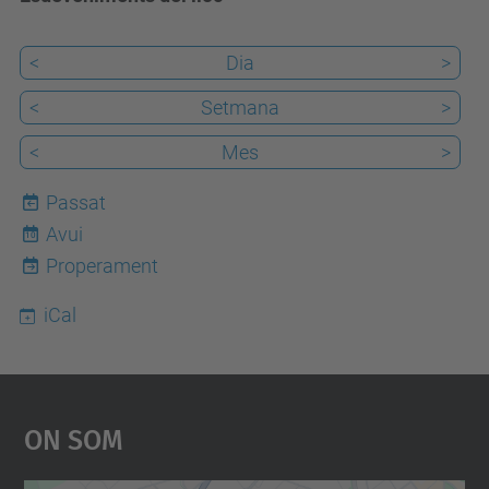
<
Dia
>
<
Setmana
>
<
Mes
>
Passat
Avui
10
Properament
iCal
On Som