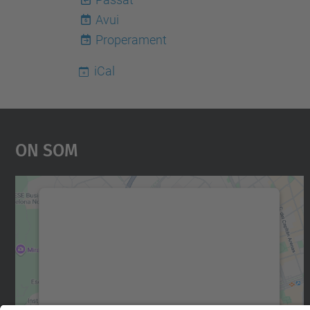
Avui
6
Properament
iCal
On Som
Necessitem el vostre consentiment
per carregar el servei Google Maps!
Utilitzem un servei de tercers per incrustar
contingut del mapa que pugui recollir dades
sobre la vostra activitat. Reviseu-ne els
detalls i accepteu el servei per veure el mapa.