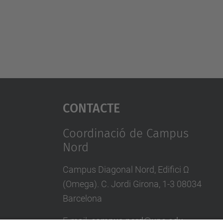
Contacte
Coordinació de Campus
Nord
Campus Diagonal Nord, Edifici Ω
(Omega). C. Jordi Girona, 1-3 08034
Barcelona
E-mail
:
campus.nord@upc.edu