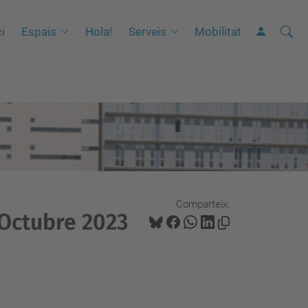
Cerca
C
ci
Espais
Hola!
Serveis
Mobilitat
e
r
c
a
a
v
a
n
Comparteix:
ç
 Octubre 2023
a
d
a
…