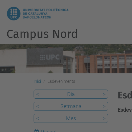
Campus Nord
Inici
Esdeveniments
Esd
<
Dia
>
<
Setmana
>
Esdev
<
Mes
>
Passat