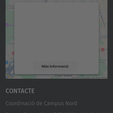
Necessitem el vostre
consentiment per carregar el
servei Google Maps!
Utilitzem un servei de tercers per incrustar
contingut del mapa que pugui recollir dades
sobre la vostra activitat. Reviseu-ne els
detalls i accepteu el servei per veure el
mapa.
Més Informació
Accepta
Contacte
powered by
Usercentrics Consent
Management Platform
Coordinació de Campus Nord