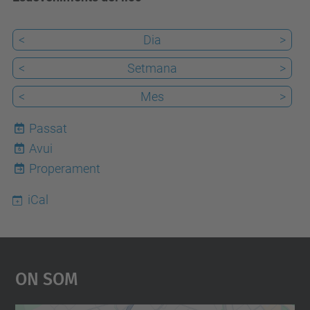
<
Dia
>
<
Setmana
>
<
Mes
>
Passat
Avui
6
Properament
iCal
On Som