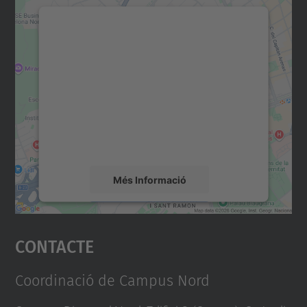
Necessitem el vostre
consentiment per carregar el
servei Google Maps!
Utilitzem un servei de tercers per incrustar
contingut del mapa que pugui recollir dades
sobre la vostra activitat. Reviseu-ne els
detalls i accepteu el servei per veure el
mapa.
Més Informació
Accepta
Contacte
powered by
Usercentrics Consent
Management Platform
Coordinació de Campus Nord