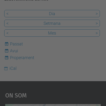
<
Dia
>
<
Setmana
>
<
Mes
>
Passat
Avui
7
Properament
iCal
On Som