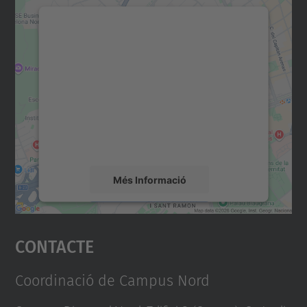
Necessitem el vostre
consentiment per carregar el
servei Google Maps!
Utilitzem un servei de tercers per incrustar
contingut del mapa que pugui recollir dades
sobre la vostra activitat. Reviseu-ne els
detalls i accepteu el servei per veure el
mapa.
Més Informació
Accepta
Contacte
powered by
Usercentrics Consent
Management Platform
Coordinació de Campus Nord