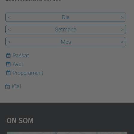
<
Dia
>
<
Setmana
>
<
Mes
>
Passat
Avui
7
Properament
iCal
On Som