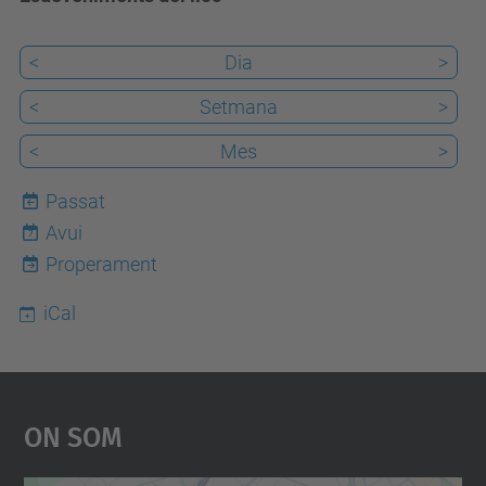
<
Dia
>
<
Setmana
>
<
Mes
>
Passat
Avui
7
Properament
iCal
On Som