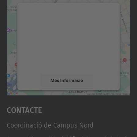
Necessitem el vostre
consentiment per carregar el
servei Google Maps!
Utilitzem un servei de tercers per incrustar
contingut del mapa que pugui recollir dades
sobre la vostra activitat. Reviseu-ne els
detalls i accepteu el servei per veure el
mapa.
Més Informació
Accepta
Contacte
powered by
Usercentrics Consent
Management Platform
Coordinació de Campus Nord