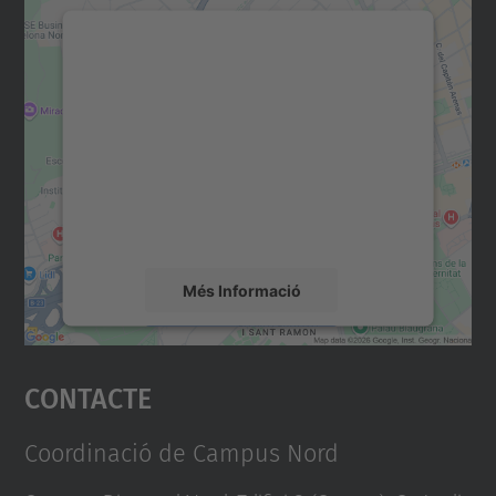
Necessitem el vostre
consentiment per carregar el
servei Google Maps!
Utilitzem un servei de tercers per incrustar
contingut del mapa que pugui recollir dades
sobre la vostra activitat. Reviseu-ne els
detalls i accepteu el servei per veure el
mapa.
Més Informació
Accepta
Contacte
powered by
Usercentrics Consent
Management Platform
Coordinació de Campus Nord