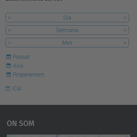
<
Dia
>
<
Setmana
>
<
Mes
>
Passat
Avui
7
Properament
iCal
On Som