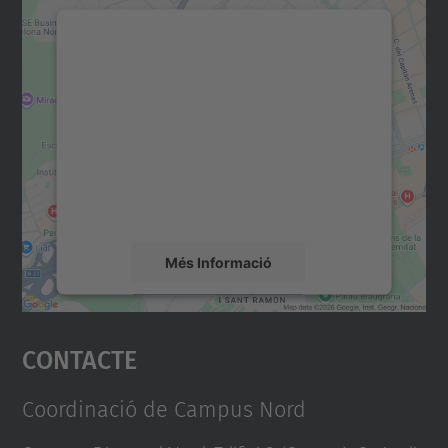
Necessitem el vostre
consentiment per carregar el
servei Google Maps!
Utilitzem un servei de tercers per incrustar
contingut del mapa que pugui recollir dades
sobre la vostra activitat. Reviseu-ne els
detalls i accepteu el servei per veure el
mapa.
Més Informació
Accepta
Contacte
powered by
Usercentrics Consent
Management Platform
Coordinació de Campus Nord