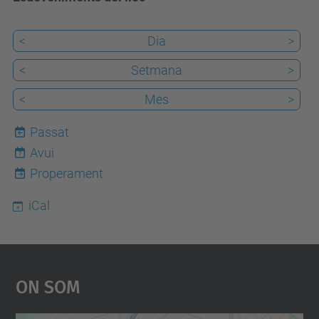
<
Dia
>
<
Setmana
>
<
Mes
>
Passat
Avui
7
Properament
iCal
On Som